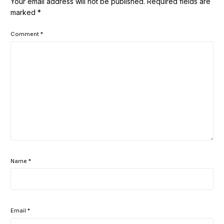
Your email address will not be published.
Required fields are
marked
*
Comment
*
Name
*
Email
*