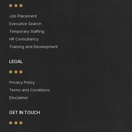
Job Placement
Executive Search
Temporary Staffing
HR Consultancy
Training and Development
LEGAL
Privacy Policy
Terms and Conditions
Disclaimer
GET IN TOUCH