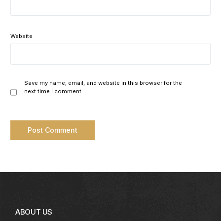
Website
Save my name, email, and website in this browser for the
next time I comment.
ABOUT US