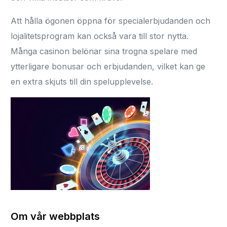
Att hålla ögonen öppna för specialerbjudanden och
lojalitetsprogram kan också vara till stor nytta.
Många casinon belönar sina trogna spelare med
ytterligare bonusar och erbjudanden, vilket kan ge
en extra skjuts till din spelupplevelse.
Om vår webbplats