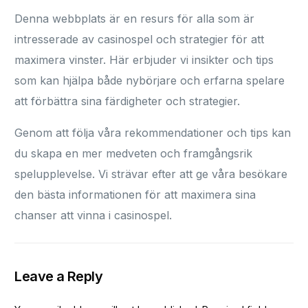
Denna webbplats är en resurs för alla som är
intresserade av casinospel och strategier för att
maximera vinster. Här erbjuder vi insikter och tips
som kan hjälpa både nybörjare och erfarna spelare
att förbättra sina färdigheter och strategier.
Genom att följa våra rekommendationer och tips kan
du skapa en mer medveten och framgångsrik
spelupplevelse. Vi strävar efter att ge våra besökare
den bästa informationen för att maximera sina
chanser att vinna i casinospel.
Leave a Reply