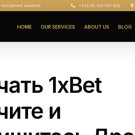
e recruitment solutions
+233 (0) 322 007 932
HOME
OUR SERVICES
ABOUT US
BLOG
чать 1xBet
чите и