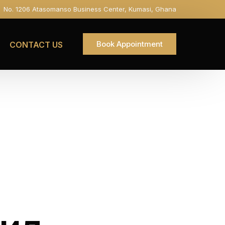
No. 1206 Atasomanso Business Center, Kumasi, Ghana
Book Appointment
CONTACT US