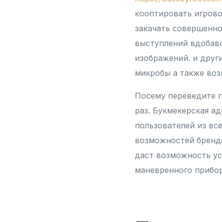
кооптировать игрово
закачать совершенно
выступлений вдобаво
изображений. и друг
микробы а также воз
Посему переведите п
раз. Букмекерская а
пользователей из вс
возможностей бренда
даст возможность ус
маневренного прибор