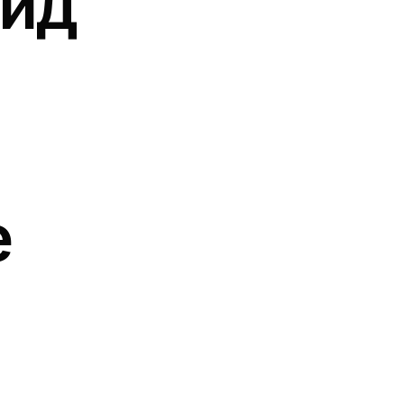
оид
е