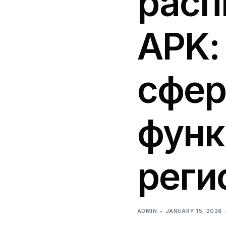
расп
APK:
сфер
функ
реги
ADMIN
JANUARY 15, 2026