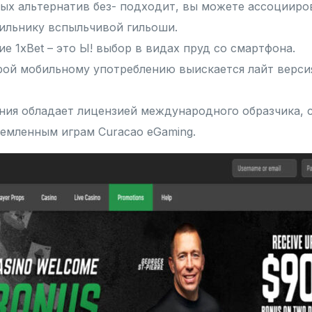
ных альтернатив без- подходит, вы можете ассоцииро
бильнику вспыльчивой гильоши.
е 1xBet – это Ы! выбор в видах пруд со смартфона.
ой мобильному употреблению выискается лайт верси
ния обладает лицензией международного образчика, 
ремленным играм Curacao eGaming.