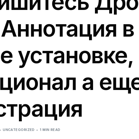
ишитесь Др
 Аннотация в
е установке,
ционал а ещ
страция
UNCATEGORIZED
1 MIN READ