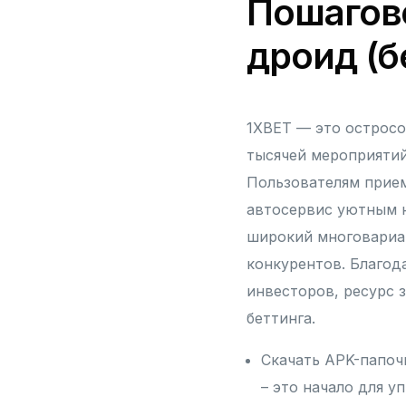
Пошагово
дроид (б
1XBET — это остросо
тысячей мероприяти
Пользователям приемл
автосервис уютным н
широкий многовариан
конкурентов. Благод
инвесторов, ресурс 
беттинга.
Скачать APK-папочк
– это начало для 