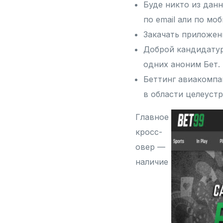
Буде никто из дан
по email али по мо
Закачать приложени
Доброй кандидатур
одних аноним Бет.
Беттинг авиакомпа
в области целеуст
Главное
кросс-
овер —
наличие