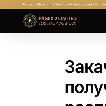
Partner with us for reliable travel services and effectiv
Зака
полу