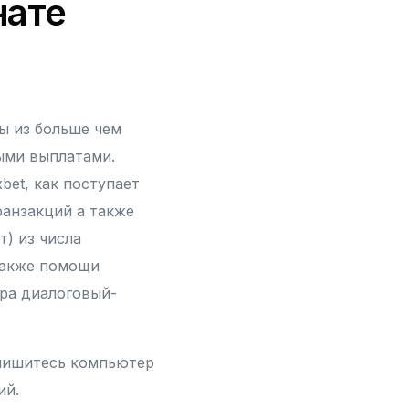
нате
ы из больше чем
ыми выплатами.
bet, как поступает
ранзакций а также
) из числа
также помощи
ара диалоговый-
аспишитесь компьютер
ий.