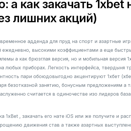
: а как закачать 1xbet 
ез лишних акций)
временное адденда для пруд на спорт и азартные игр
й ежедневно, высокими коэффициентами а еще быстр
емы а как брюзглая версия, но и мобильная версия 1x
а любых приборах. Легкость интерфейса, твердыня т
тность пари обоюдовыгодно акцентируют 1хбет (хбет
аря безотказной занятию, бонусным предложениям а 
заслуженно считается в одиночестве изо лидеров баз
а 1xBet , закачать его нате iOS или же получите и р
упрощению движения став а также азартных выступлен