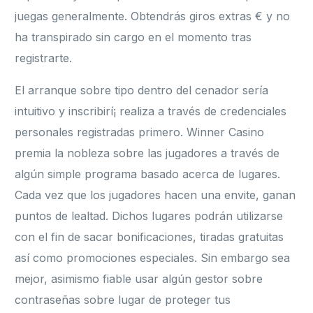
juegas generalmente. Obtendrás giros extras € y no
ha transpirado sin cargo en el momento tras
registrarte.
El arranque sobre tipo dentro del cenador serí­a
intuitivo y inscribirí¡ realiza a través de credenciales
personales registradas primero. Winner Casino
premia la nobleza sobre las jugadores a través de
algún simple programa basado acerca de lugares.
Cada vez que los jugadores hacen una envite, ganan
puntos de lealtad. Dichos lugares podrán utilizarse
con el fin de sacar bonificaciones, tiradas gratuitas
así­ como promociones especiales. Sin embargo sea
mejor, asimismo fiable usar algún gestor sobre
contraseñas sobre lugar de proteger tus