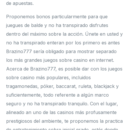
de apuestas.
Proponemos bonos particularmente para que
juegues de balde y no ha transpirado disfrutes
dentro del máximo sobre la acción. Únete en usted y
no ha transpirado enteran por los primero es antes
Brazino777 serí­a obligado para mostrar separado
los más grandes juegos sobre casino en internet.
Acerca de Brazino777, es posible dar con los juegos
sobre casino más populares, incluidos
tragamonedas, póker, baccarat, ruleta, blackjack y
suficientemente, todo referente a algún marco
seguro y no ha transpirado tranquilo. Con el lugar,
alineado an uno de las casinos más profusamente
prestigiosos del ambiente, te proponemos la practica
de entretenimiento sobre inicial grado, estés donde