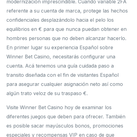
modernización imprescindible. Cuando variable 2FA
referente a su cuenta de marca, protege las hechos
confidenciales desplazándolo hacia el pelo los
equilibrios en € para que nunca puedan obtener en
hombres personas que no deben alcanzar hacerlo.
En primer lugar su experiencia Español sobre
Winner Bet Casino, necesitarás configurar una
cuenta. Acá tenemos una guía cuidada paso a
transito diseñada con el fin de visitantes Español
para asegurar cualquier asignación neto así­ como
algún trato veloz de su traspaso €.
Visite Winner Bet Casino hoy de examinar los
diferentes juegos que deben para ofrecer. También
es posible sacar mayúsculos bonos, promociones
especiales y recompensas VIP en caso de que