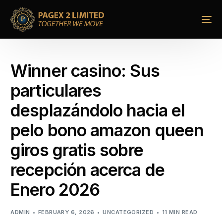
Winner casino: Sus
particulares
desplazándolo hacia el
pelo bono amazon queen
giros gratis sobre
recepción acerca de
Enero 2026
ADMIN
FEBRUARY 6, 2026
UNCATEGORIZED
11 MIN READ