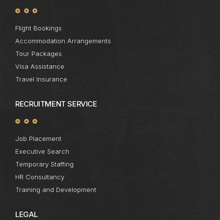
Flight Bookings
Accommodation Arrangements
Tour Packages
Visa Assistance
Travel Insurance
RECRUITMENT SERVICE
Job Placement
Executive Search
Temporary Staffing
HR Consultancy
Training and Development
LEGAL