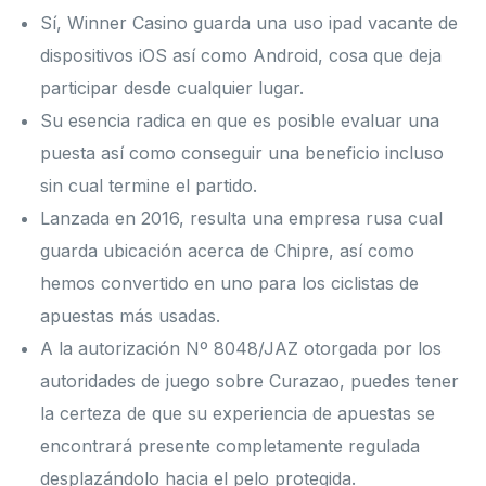
Sí, Winner Casino guarda una uso ipad vacante de
dispositivos iOS así­ como Android, cosa que deja
participar desde cualquier lugar.
Su esencia radica en que es posible evaluar una
puesta así­ como conseguir una beneficio incluso
sin cual termine el partido.
Lanzada en 2016, resulta una empresa rusa cual
guarda ubicación acerca de Chipre, así­ como
hemos convertido en uno para los ciclistas de
apuestas más usadas.
A la autorización Nº 8048/JAZ otorgada por los
autoridades de juego sobre Curazao, puedes tener
la certeza de que su experiencia de apuestas se
encontrará presente completamente regulada
desplazándolo hacia el pelo protegida.