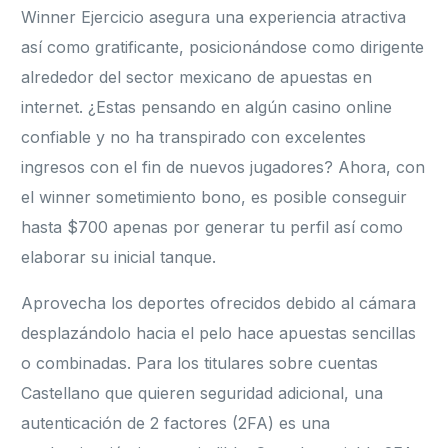
Winner Ejercicio asegura una experiencia atractiva
así­ como gratificante, posicionándose como dirigente
alrededor del sector mexicano de apuestas en
internet. ¿Estas pensando en algún casino online
confiable y no ha transpirado con excelentes
ingresos con el fin de nuevos jugadores? Ahora, con
el winner sometimiento bono, es posible conseguir
hasta $700 apenas por generar tu perfil así­ como
elaborar su inicial tanque.
Aprovecha los deportes ofrecidos debido al cámara
desplazándolo hacia el pelo hace apuestas sencillas
o combinadas. Para los titulares sobre cuentas
Castellano que quieren seguridad adicional, una
autenticación de 2 factores (2FA) es una