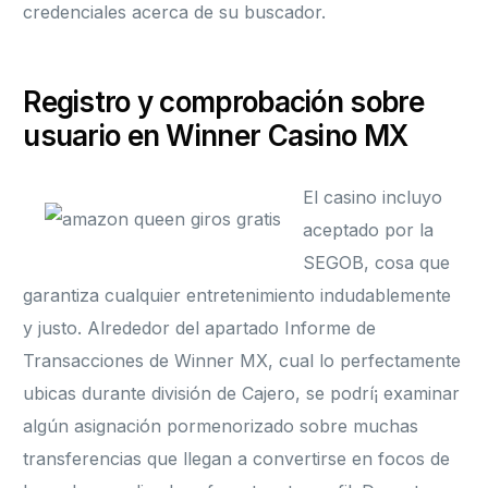
credenciales acerca de su buscador.
Registro y comprobación sobre
usuario en Winner Casino MX
El casino incluyo
aceptado por la
SEGOB, cosa que
garantiza cualquier entretenimiento indudablemente
y justo. Alrededor del apartado Informe de
Transacciones de Winner MX, cual lo perfectamente
ubicas durante división de Cajero, se podrí¡ examinar
algún asignación pormenorizado sobre muchas
transferencias que llegan a convertirse en focos de