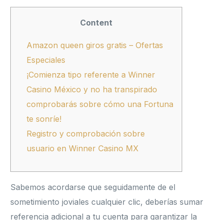
Content
Amazon queen giros gratis – Ofertas
Especiales
¡Comienza tipo referente a Winner
Casino México y no ha transpirado
comprobarás sobre cómo una Fortuna
te sonríe!
Registro y comprobación sobre
usuario en Winner Casino MX
Sabemos acordarse que seguidamente de el
sometimiento joviales cualquier clic, deberías sumar
referencia adicional a tu cuenta para garantizar la