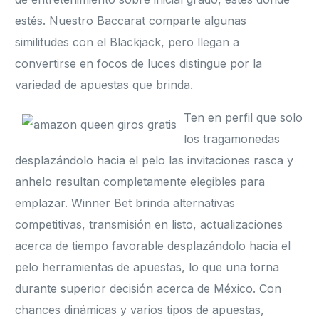
estés. Nuestro Baccarat comparte algunas
similitudes con el Blackjack, pero llegan a
convertirse en focos de luces distingue por la
variedad de apuestas que brinda.
Ten en perfil que solo
los tragamonedas
desplazándolo hacia el pelo las invitaciones rasca y
anhelo resultan completamente elegibles para
emplazar. Winner Bet brinda alternativas
competitivas, transmisión en listo, actualizaciones
acerca de tiempo favorable desplazándolo hacia el
pelo herramientas de apuestas, lo que una torna
durante superior decisión acerca de México. Con
chances dinámicas y varios tipos de apuestas,