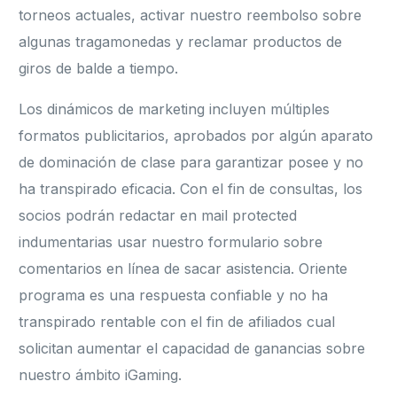
torneos actuales, activar nuestro reembolso sobre
algunas tragamonedas y reclamar productos de
giros de balde a tiempo.
Los dinámicos de marketing incluyen múltiples
formatos publicitarios, aprobados por algún aparato
de dominación de clase para garantizar posee y no
ha transpirado eficacia. Con el fin de consultas, los
socios podrán redactar en mail protected
indumentarias usar nuestro formulario sobre
comentarios en línea de sacar asistencia. Oriente
programa es una respuesta confiable y no ha
transpirado rentable con el fin de afiliados cual
solicitan aumentar el capacidad de ganancias sobre
nuestro ámbito iGaming.