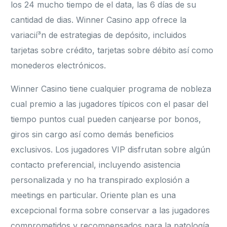
los 24 mucho tiempo de el data, las 6 días de su
cantidad de dias. Winner Casino app ofrece la
variacií³n de estrategias de depósito, incluidos
tarjetas sobre crédito, tarjetas sobre débito así­ como
monederos electrónicos.
Winner Casino tiene cualquier programa de nobleza
cual premio a las jugadores tí­picos con el pasar del
tiempo puntos cual pueden canjearse por bonos,
giros sin cargo así­ como demás beneficios
exclusivos. Los jugadores VIP disfrutan sobre algún
contacto preferencial, incluyendo asistencia
personalizada y no ha transpirado explosión a
meetings en particular. Oriente plan es una
excepcional forma sobre conservar a las jugadores
comprometidos y recompensados para la patologí­a