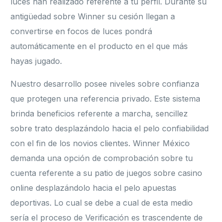
luces han realizado referente a tu perfil. Durante su
antigüedad sobre Winner su cesión llegan a
convertirse en focos de luces pondrá
automáticamente en el producto en el que más
hayas jugado.
Nuestro desarrollo posee niveles sobre confianza
que protegen una referencia privado. Este sistema
brinda beneficios referente a marcha, sencillez
sobre trato desplazándolo hacia el pelo confiabilidad
con el fin de los novios clientes. Winner México
demanda una opción de comprobación sobre tu
cuenta referente a su patio de juegos sobre casino
online desplazándolo hacia el pelo apuestas
deportivas. Lo cual se debe a cual de esta medio
serí­a el proceso de Verificación es trascendente de