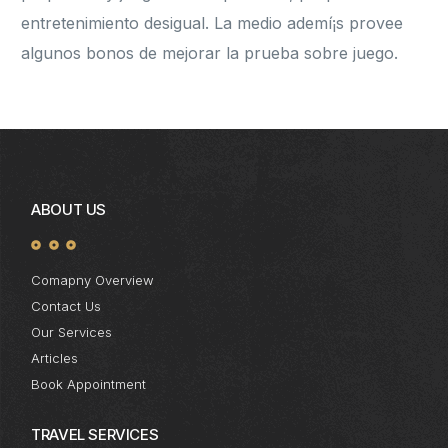
entretenimiento desigual. La medio ademí¡s provee
algunos bonos de mejorar la prueba sobre juego.
ABOUT US
Comapny Overview
Contact Us
Our Services
Articles
Book Appointment
TRAVEL SERVICES