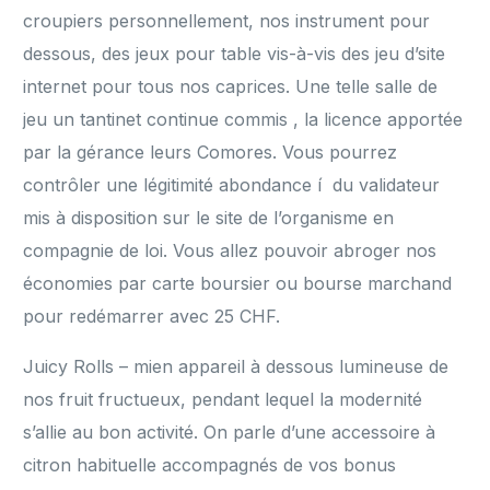
croupiers personnellement, nos instrument pour
dessous, des jeux pour table vis-à-vis des jeu d’site
internet pour tous nos caprices. Une telle salle de
jeu un tantinet continue commis , la licence apportée
par la gérance leurs Comores. Vous pourrez
contrôler une légitimité abondance í du validateur
mis à disposition sur le site de l’organisme en
compagnie de loi. Vous allez pouvoir abroger nos
économies par carte boursier ou bourse marchand
pour redémarrer avec 25 CHF.
Juicy Rolls – mien appareil à dessous lumineuse de
nos fruit fructueux, pendant lequel la modernité
s’allie au bon activité. On parle d’une accessoire à
citron habituelle accompagnés de vos bonus