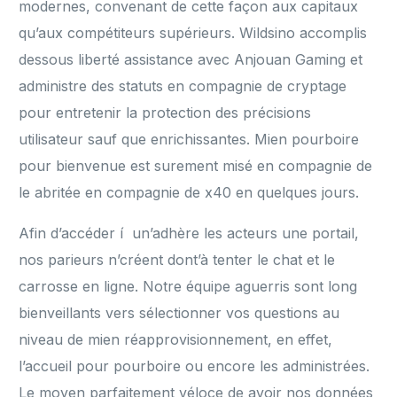
modernes, convenant de cette façon aux capitaux
qu’aux compétiteurs supérieurs. Wildsino accomplis
dessous liberté assistance avec Anjouan Gaming et
administre des statuts en compagnie de cryptage
pour entretenir la protection des précisions
utilisateur sauf que enrichissantes. Mien pourboire
pour bienvenue est surement misé en compagnie de
le abritée en compagnie de x40 en quelques jours.
Afin d’accéder í un’adhère les acteurs une portail,
nos parieurs n’créent dont’à tenter le chat et le
carrosse en ligne. Notre équipe aguerris sont long
bienveillants vers sélectionner vos questions au
niveau de mien réapprovisionnement, en effet,
l’accueil pour pourboire ou encore les administrées.
Le moyen parfaitement véloce de avoir nos données