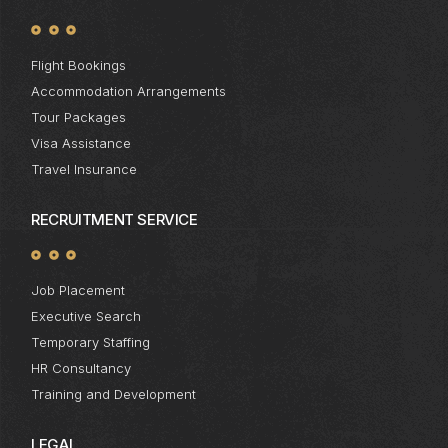
Flight Bookings
Accommodation Arrangements
Tour Packages
Visa Assistance
Travel Insurance
RECRUITMENT SERVICE
Job Placement
Executive Search
Temporary Staffing
HR Consultancy
Training and Development
LEGAL