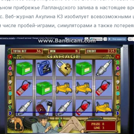
альном прибрежье Лапландского залива в настоящее вр
ыс. Веб-журнал Акулина КЗ изобилует всевозможными
м числе пробей-играми, симуляторами а также лотерея