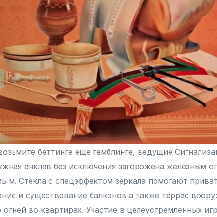
возьмите беттинге еще гемблинге, ведущие Сигнализац
жная анклав без исключения загорожена железным о
ь м. Стекла с спецэффектом зеркала помогают приват
ние и существование балконов а также террас воор
 огней во квартирах. Участие в целеустремленных иг