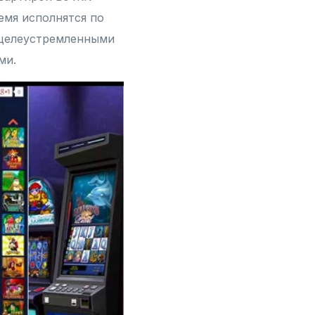
емя исполнятся по
 целеустремленными
ми.