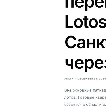
пере
Loto
Санк
через
ADMIN
DECEMBER 31, 202
Вне основные пятнад
лотов. Готовые квар
сбудутся в области р