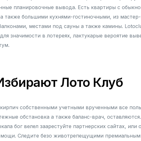
нные планировочные вывода. Есть квартиры с обыкн
 а также большими кухнями-гостиночными, из мастер
алконами, местами под сауны а также камины.
Lotoc
для значимости в лотереях, лактукарые вероятие выв
тум.
Избирают Лото Клуб
 кирпич собственными учетными врученными все поль
тежные обстановка а также баланс-врач, оставляются
кала бог велел заарестуйте партнерских сайтах, или
омощи. Следите безо животрепещущими премиальным