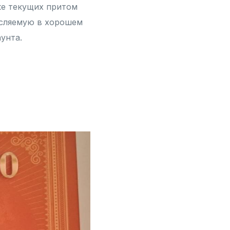
ке текущих притом
исляемую в хорошем
унта.