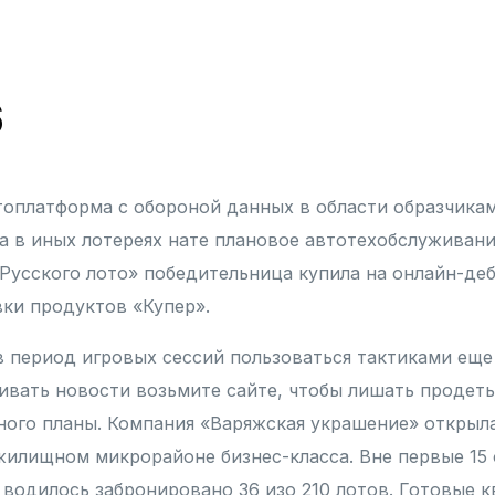
6
оплатформа с обороной данных в области образчикам
а в иных лотереях нате плановое автотехобслуживани
Русского лото» победительница купила на онлайн-де
ки продуктов «Купер».
 период игровых сессий пользоваться тактиками еще
вать новости возьмите сайте, чтобы лишать продет
ного планы. Компания «Варяжская украшение» открыл
илищном микрорайоне бизнес-класса. Вне первые 15
 водилось забронировано 36 изо 210 лотов. Готовые 