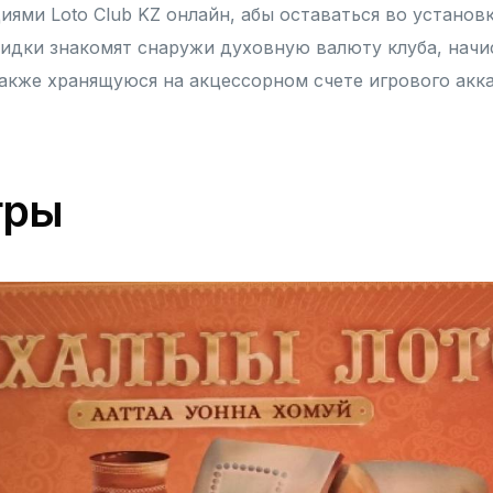
ями Loto Club KZ онлайн, абы оставаться во установ
идки знакомят снаружи духовную валюту клуба, нач
также хранящуюся на акцессорном счете игрового акка
гры