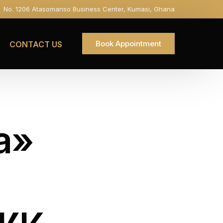
No. 1206 Atasomanso Business Center, Kumasi, Ghana
Book Appointment
CONTACT US
а»