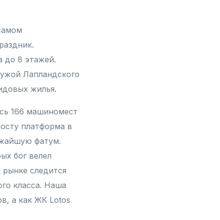
-самом
раздник.
 до 8 этажей.
чужой Лапландского
идовых жилья.
сь 166 машиномест
росту платформа в
ижайшую фатум.
ых бог велел
 рынке следится
го класса. Наша
, а как ЖК Lotos