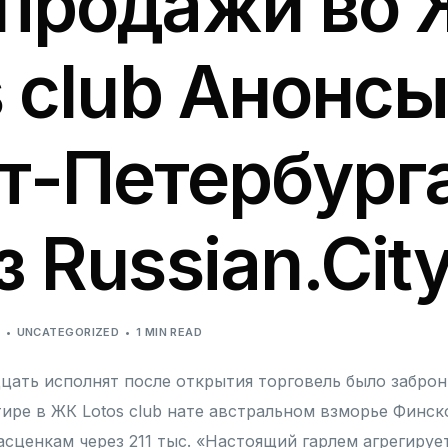
продажи во
s club Анонсы
т-Петербург
 Russian.Cit
5
UNCATEGORIZED
1 MIN READ
цать исполнят после открытия торговель было заброн
тире в ЖК Lotos club нате австральном взморье Финск
асценкам через 211 тыс. «Настоящий гарлем агрегируе