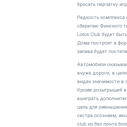
бросать перчатку иг
Редкость комплекса 
сберегаю Финского г
Lotos Club будет быт
Дома построят в фор
залива будет постеп
Автомобили оказыва
вчуже дороги, в цел
видах значимости в 
Кроме розыгрышей в с
выиграть дополнител
цель для уменьшению
сестра осознаем, аю
club из без понта б