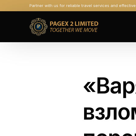
Partner with us for reliable travel services and effectiv
«Вар
взло