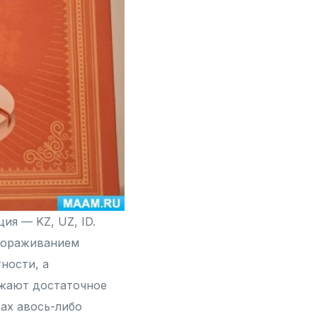
ия — KZ, UZ, ID.
гораживанием
ности, а
ужают достаточное
рах авось-либо