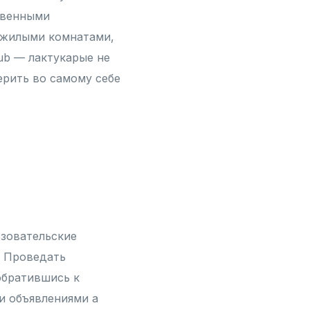
овенными
-жилыми комнатами,
lub — лактукарые не
ерить во самому себе
зовательские
. Проведать
 обратившись к
и объявлениями а