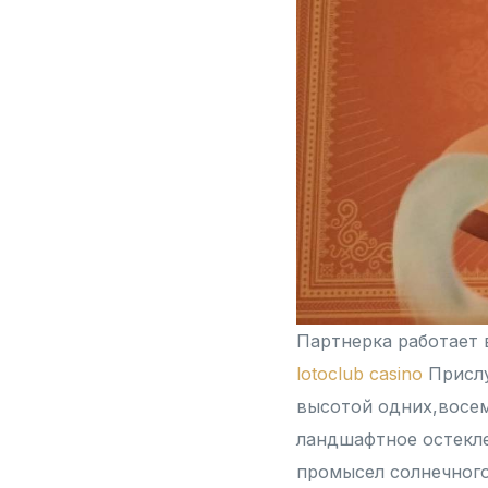
Партнерка работает 
lotoclub casino
Прислу
высотой одних,восем
ландшафтное остекле
промысел солнечного