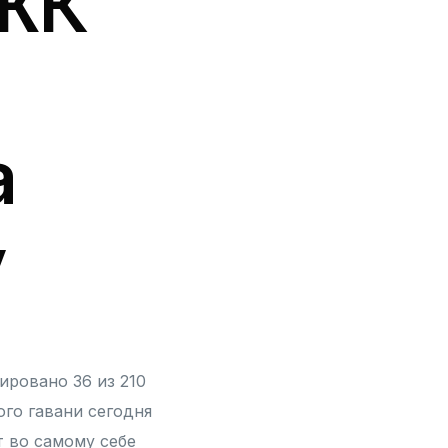
 ЖК
а
y
ировано 36 из 210
ого гавани сегодня
т во самому себе