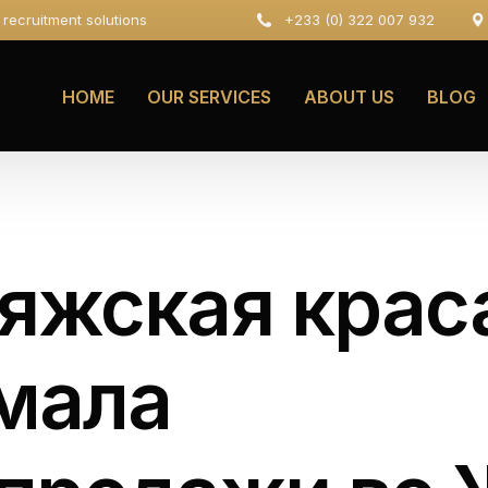
e recruitment solutions
+233 (0) 322 007 932
HOME
OUR SERVICES
ABOUT US
BLOG
яжская крас
мала