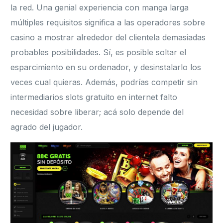
la red. Una genial experiencia con manga larga
múltiples requisitos significa a las operadores sobre
casino a mostrar alrededor del clientela demasiadas
probables posibilidades. Sí, es posible soltar el
esparcimiento en su ordenador, y desinstalarlo los
veces cual quieras. Además, podrías competir sin
intermediarios slots gratuito en internet falto
necesidad sobre liberar; acá solo depende del
agrado del jugador.