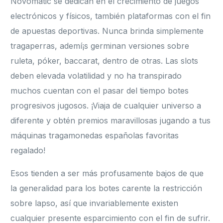
Novomatic se dedican en el crecimiento de juegos
electrónicos y físicos, también plataformas con el fin
de apuestas deportivas. Nunca brinda simplemente
tragaperras, ademí¡s germinan versiones sobre
ruleta, póker, baccarat, dentro de otras. Las slots
deben elevada volatilidad y no ha transpirado
muchos cuentan con el pasar del tiempo botes
progresivos jugosos. ¡Viaja de cualquier universo a
diferente y obtén premios maravillosas jugando a tus
máquinas tragamonedas españolas favoritas
regalado!
Esos tienden a ser más profusamente bajos de que
la generalidad para los botes carente la restricción
sobre lapso, así que invariablemente existen
cualquier presente esparcimiento con el fin de sufrir.