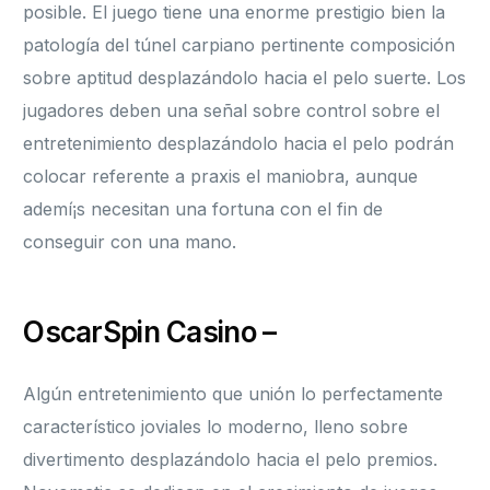
posible. El juego tiene una enorme prestigio bien la
patologí­a del túnel carpiano pertinente composición
sobre aptitud desplazándolo hacia el pelo suerte. Los
jugadores deben una señal sobre control sobre el
entretenimiento desplazándolo hacia el pelo podrán
colocar referente a praxis el maniobra, aunque
ademí¡s necesitan una fortuna con el fin de
conseguir con una mano.
OscarSpin Casino –
Algún entretenimiento que unión lo perfectamente
característico joviales lo moderno, lleno sobre
divertimento desplazándolo hacia el pelo premios.