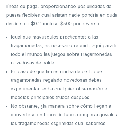
líneas de paga, proporcionando posibilidades de
puesta flexibles cual asisten nadie pondrí­a en duda
desde solo $0.11 incluso $500 por reverso.
Igual que mayúsculos practicantes a las
tragamonedas, es necesario reunido aquí para ti
todo el mundo las juegos sobre tragamonedas
novedosas de balde.
En caso de que tienes ni idea de de lo que
tragamonedas regalado novedosas debes
experimentar, echa cualquier observación a
modelos principales trucos después.
No obstante, ¿la manera sobre cómo llegan a
convertirse en focos de luces comparan joviales
los tragamonedas esgrimidas cual sabemos