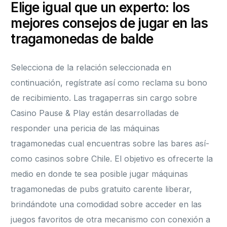
Elige igual que un experto: los
mejores consejos de jugar en las
tragamonedas de balde
Selecciona de la relación seleccionada en
continuación, regístrate así­ como reclama su bono
de recibimiento. Las tragaperras sin cargo sobre
Casino Pause & Play están desarrolladas de
responder una pericia de las máquinas
tragamonedas cual encuentras sobre las bares así­
como casinos sobre Chile. El objetivo es ofrecerte la
medio en donde te sea posible jugar máquinas
tragamonedas de pubs gratuito carente liberar,
brindándote una comodidad sobre acceder en las
juegos favoritos de otra mecanismo con conexión a