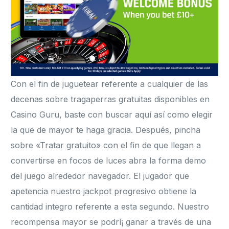
Con el fin de juguetear referente a cualquier de las
decenas sobre tragaperras gratuitas disponibles en
Casino Guru, baste con buscar aquí así­ como elegir
la que de mayor te haga gracia. Después, pincha
sobre «Tratar gratuito» con el fin de que llegan a
convertirse en focos de luces abra la forma demo
del juego alrededor navegador. El jugador que
apetencia nuestro jackpot progresivo obtiene la
cantidad integro referente a esta segundo. Nuestro
recompensa mayor se podrí¡ ganar a través de una