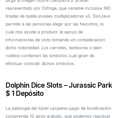
larga la imagen sobre Cleopatra y Scatter
representado por Esfinge, que variable inclusive 180
tiradas de balde joviales multiplicadores x3. SlotJava
permite a las personas elegir por las favoritos, lo
cual nos ayuda a producir la apoyo de
informaciones de slots tomando en consideración
dicho notoriedad. Los carretes, tambores o bien
rodillos contienen las símbolos cual giran de
efectuar coincidir dichos símbolos.
Dolphin Dice Slots – Jurassic Park
$ 1 Depósito
La patologí­a del túnel carpiano juego de bonificación
comprende 10 giros gratuito, que podemos reactivar