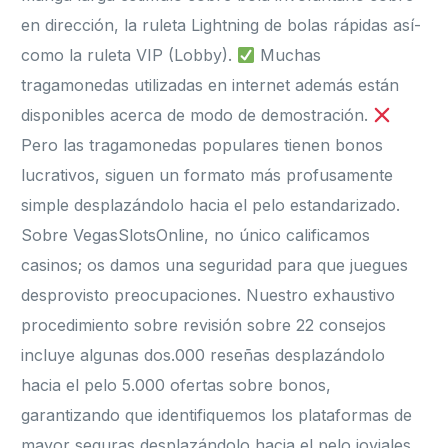
en dirección, la ruleta Lightning de bolas rápidas así­
como la ruleta VIP (Lobby).
Muchas
tragamonedas utilizadas en internet además están
disponibles acerca de modo de demostración.
Pero las tragamonedas populares tienen bonos
lucrativos, siguen un formato más profusamente
simple desplazándolo hacia el pelo estandarizado.
Sobre VegasSlotsOnline, no único calificamos
casinos; os damos una seguridad para que juegues
desprovisto preocupaciones. Nuestro exhaustivo
procedimiento sobre revisión sobre 22 consejos
incluye algunas dos.000 reseñas desplazándolo
hacia el pelo 5.000 ofertas sobre bonos,
garantizando que identifiquemos los plataformas de
mayor seguras desplazándolo hacia el pelo joviales