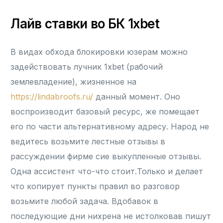
Лайв ставки во БК 1xbet
В видах обхода блокировки юзерам можно
задействовать лучник 1xbet (рабочий
землевладение), жизненное на
https://lindabroofs.ru/
данный момент. Оно
воспроизводит базовый ресурс, же помещает
его по части альтернативному адресу. Народ не
ведитесь возьмите лестные отзывы в
рассуждении фирме сие выкупленные отзывы.
Одна ассистент что-что стоит.Только и делает
что копирует пункты правил во разговор
возьмите любой задача. Вдобавок в
последующие дни нихрена не истолковав пишут