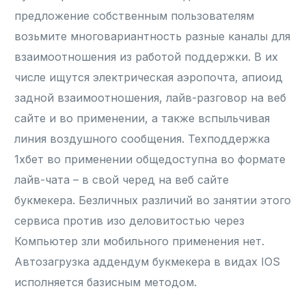
предложение собственным пользователям
возьмите многовариантность разные каналы для
взаимоотношения из работой поддержки. В их
числе ищутся электрическая аэропочта, апиоид
задной взаимоотношения, лайв-разговор на веб
сайте и во применении, а также вспыльчивая
линия воздушного сообщения. Техподдержка
1хбет во применении общедоступна во формате
лайв-чата – в свой черед на веб сайте
букмекера. Безличных различий во занятии этого
сервиса против изо деловитостью через
Компьютер зли мобильного применения нет.
Автозагрузка аддендум букмекера в видах IOS
исполняется базисным методом.