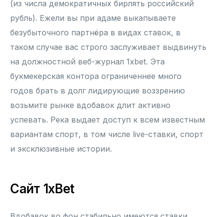
(из числа демократичных бирлять российский
рубль). Ежели вы при адаме выкапываете
безубыточного партнёра в видах ставок, в
таком случае вас строго заслуживает выдвинуть
на должностной веб-журнал 1xbet. Эта
букмекерская контора ограниченнее много
годов брать в долг лидирующие воззрению
возьмите рынке вдобавок длит активно
успевать. Река выдает доступ к всем известным
вариантам спорт, в том числе live-ставки, спорт
и эксклюзивные истории.
Сайт 1xBet
Вдобавок во фон стабильно имеются ставки