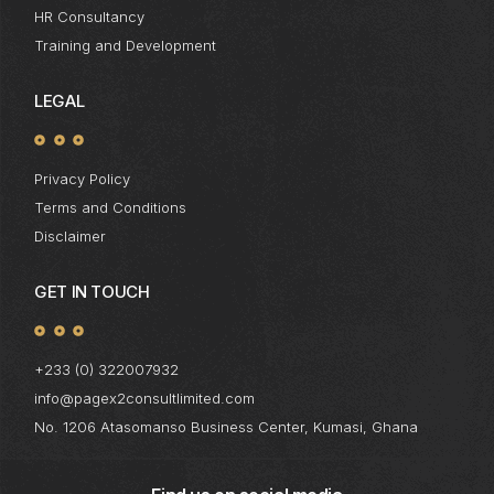
HR Consultancy
Training and Development
LEGAL
Privacy Policy
Terms and Conditions
Disclaimer
GET IN TOUCH
+233 (0) 322007932
info@pagex2consultlimited.com
No. 1206 Atasomanso Business Center, Kumasi, Ghana