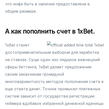
что инфа быть в наличии предоставлена в
общем размере.
А как пополнить счет в 1xBet.
1xBet станет
достопримечательным выбором для заработка
на ставках. Суще один изо лидеров важнецкий
сферы беттинга, 1xBet делает предложение
своим заказчикам громадной
многовариантность методов пополнения счета а
еще ответа денег. Точное промысел платежных
систем зависит от государства регистрации
геймера вдобавок избранной денежной еденицы