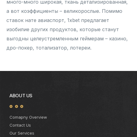
много-много широкая, ткань детализированная,
а вот коэффициенты – великорослые. Помимо
ставок нате авиаспорт, 1xbet предлагает
изобилие других продуктов, которые станут
выгодны целеустремленным геймерам – казино,
дро-покер, тотализатор, лотереи.
ABOUT US
Comapny Overview
Contact Us
Our Services