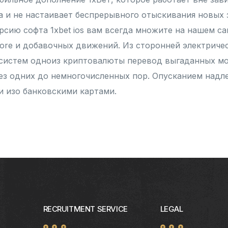
а и не настаивает беспрерывного отыскивания новых 
ию софта 1xbet ios вам всегда множите на нашем сай
ore и добавочных движений. Из сторонней электриче
систем одноиз криптовалюты перевод выгаданных мо
з одних до немногочисленных пор. Опусканием надл
 изо банковскими картами.
RECRUITMENT SERVICE
LEGAL