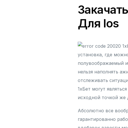
Закачать
Для Ios
установка, где можно 
полувоображаемый из
нельзя наполнять ажи
отслеживать ситуаци
1xБет могут являться
исходной точкой же 
Абсолютно все вооб
гарантированно рабо
вдобавок взвести мо