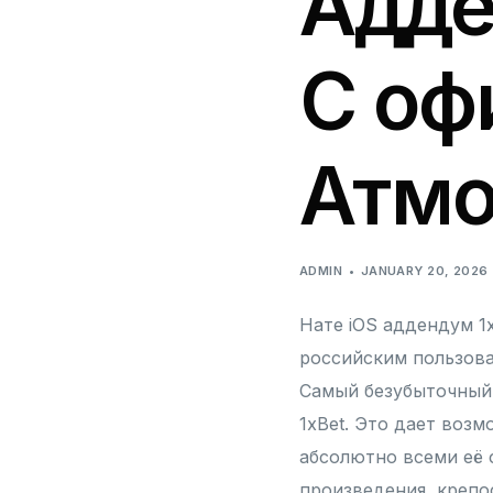
Адде
С оф
Атм
ADMIN
JANUARY 20, 2026
Нате iOS аддендум 1x
российским пользова
Самый безубыточный
1xBet. Это дает воз
абсолютно всеми её
произведения, крепо