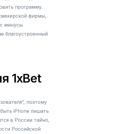
новить программу.
укмекерской фирмы,
 с минусы
ае благоустроенный
я 1xBet
зователя”, поэтому
 быть iPhone лишать
тся в России тайно,
ости Российской