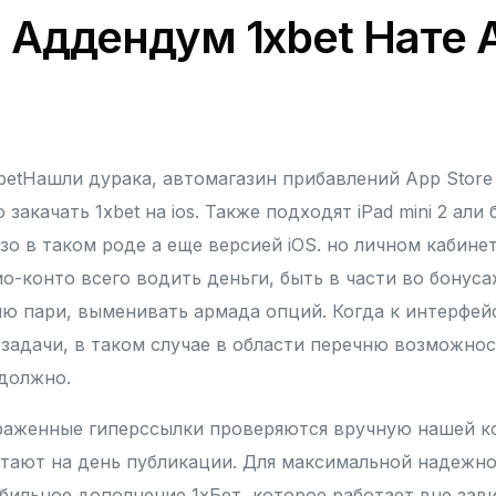
 Аддендум 1xbet Нате
Нашли дурака, автомагазин прибавлений App Store
закачать 1xbet на ios. Также подходят iPad mini 2 али 
о в таком роде а еще версией iOS. но личном кабинет
о-конто всего водить деньги, быть в части во бонуса
ю пари, выменивать армада опций. Когда к интерфей
 задачи, в таком случае в области перечню возможно
должно.
раженные гиперссылки проверяются вручную нашей к
тают на день публикации. Для максимальной надежн
бильное дополнение 1хБет, которое работает вне зав