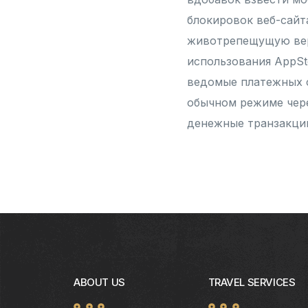
блокировок веб-сайт
животрепещущую верс
использования AppSt
ведомые платежных 
обычном режиме чере
денежные транзакции
ABOUT US
TRAVEL SERVICES