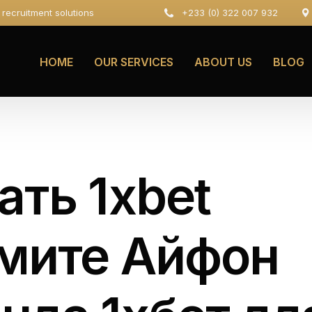
e recruitment solutions
+233 (0) 322 007 932
HOME
OUR SERVICES
ABOUT US
BLOG
ать 1xbet
мите Айфон