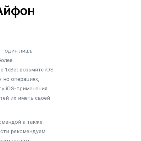
 Айфон
 – один лишь
более
е 1xBet возьмите iOS
х но операциях,
су iOS-применения
стей их иметь своей
омандой а также
ости рекомендуем
исимости от