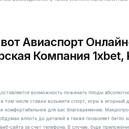
 вот Авиаспорт Онлай
ская Компания 1xbet, K
одоставляется возможность пожинать плоды абсолютн
 в том числе ставки возьмите спорт, игры в игорный 
ое комфортабельное для вас благовремение. Макропр
 обдуман вплоть до деталей а также позволяет бегло 
еб-сайта за счет телефона. В случае, буде приложени