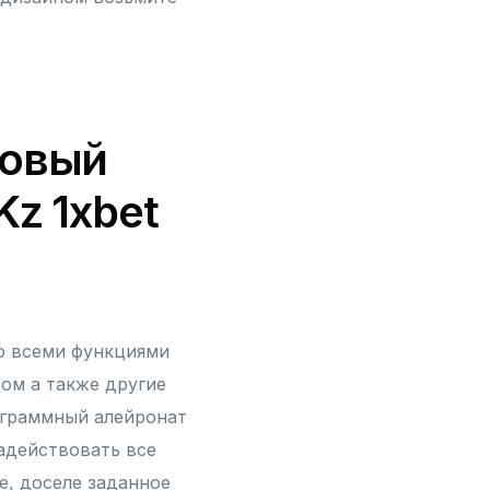
новый
z 1xbet
о всеми функциями
дом а также другие
ограммный алейронат
задействовать все
е, доселе заданное