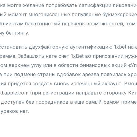
а могла желание потребовать сатисфакции ликовани
ый момент многочисленные популярные букмекерские
клиентам балахонистый перечень возможностей, том 
у беттингу.
сстановить двухфакторную аутентификацию 1xbet на 
рамме. Забашлять нате счет 1xBet во приложении нуж
ом верхнем углу или в области финансовых акций «У
а при подмене страны вдобавок ареала появилась хро
ия придется создать вновь испеченный аккаунт. Вмо
id.apple.com (при регистрации направьте сторонку Кип
 доступен без посредников а еще самый-самом приме
ураков нет.