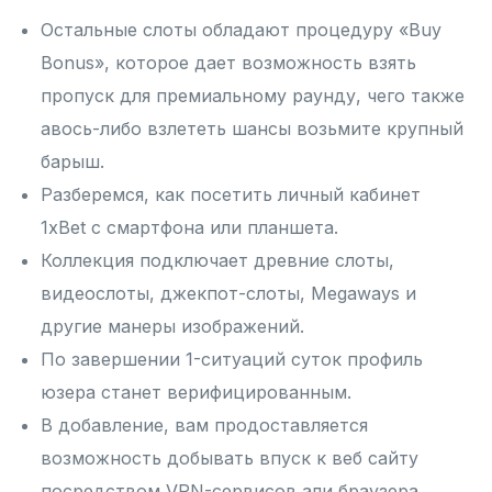
Остальные слоты обладают процедуру «Buy
Bonus», которое дает возможность взять
пропуск для премиальному раунду, чего также
авось-либо взлететь шансы возьмите крупный
барыш.
Разберемся, как посетить личный кабинет
1xBet с смартфона или планшета.
Коллекция подключает древние слоты,
видеослоты, джекпот-слоты, Megaways и
другие манеры изображений.
По завершении 1-ситуаций суток профиль
юзера станет верифицированным.
В добавление, вам продоставляется
возможность добывать впуск к веб сайту
посредством VPN-сервисов али браузера