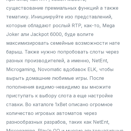
существование премиальных функций а также
тематику. Инициируйте изо представлений,
которые обладают рослый RTP, как-то, Mega
Joker али Jackpot 6000, буде волите
максимизировать семейные возможности нате
барыш. Также нужно попробовать слоты через
разных производителей, а именно, NetEnt,
Microgaming, Novomatic вдобавок ELK, чтобы
вырыть домашние любимые игры. После
пополнения видимо-невидимо вы множите
приступать к выбору слота а еще настройке
ставки. Во каталоге 1xBet описано огромное
количество игровых автоматов через
разнообразных разрабов, таких как NetEnt,
Microgaming, Play’n GO и многие альтернативные.