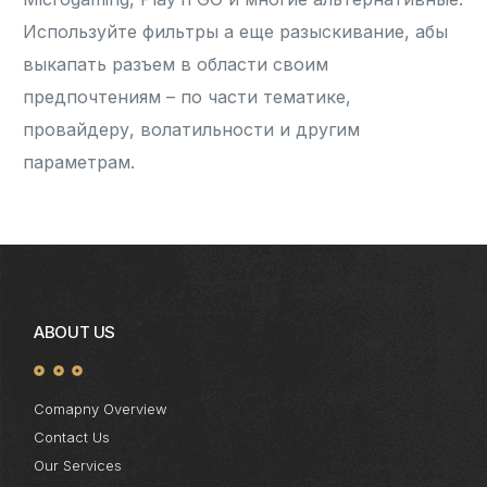
Используйте фильтры а еще разыскивание, абы
выкапать разъем в области своим
предпочтениям – по части тематике,
провайдеру, волатильности и другим
параметрам.
ABOUT US
Comapny Overview
Contact Us
Our Services