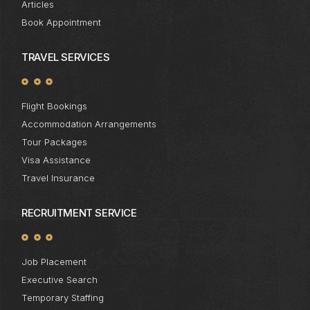
Articles
Book Appointment
TRAVEL SERVICES
Flight Bookings
Accommodation Arrangements
Tour Packages
Visa Assistance
Travel Insurance
RECRUITMENT SERVICE
Job Placement
Executive Search
Temporary Staffing