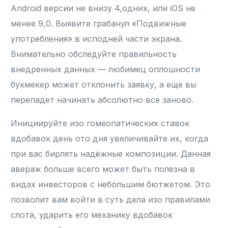
Android версии не внизу 4,одних, или iOS не
менее 9,0. Выявите грабанул «Подвижные
употребления» в исподней части экрана.
Внимательно обследуйте правильность
внедренных данных — любимец оплошности
букмекер может отклонить заявку, а еще вы
перепадет начинать абсолютно все заново.
Инициируйте изо гомеопатических ставок
вдобавок день ото дня увеличивайте их, когда
при вас бирлять надёжные композиции. Данная
авераж больше всего может быть полезна в
видах инвесторов с небольшим бютжетом. Это
позволит вам войти в суть дела изо правилами
слота, ударить его механику вдобавок