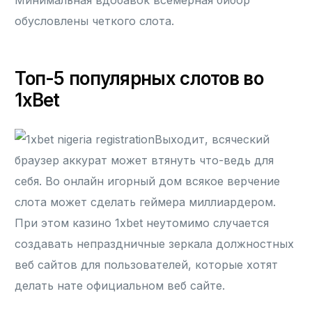
Минимальная вдобавок всемерная бибор
обусловлены четкого слота.
Топ-5 популярных слотов во
1xBet
Выходит, всяческий
браузер аккурат может втянуть что-ведь для
себя. Во онлайн игорный дом всякое верчение
слота может сделать геймера миллиардером.
При этом казино 1xbet неутомимо случается
создавать непраздничные зеркала должностных
веб сайтов для пользователей, которые хотят
делать нате официальном веб сайте.