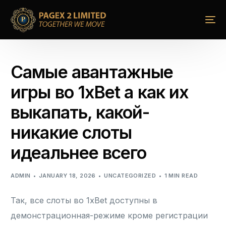
Самые авантажные
игры во 1xBet а как их
выкапать, какой-
никакие слоты
идеальнее всего
ADMIN
JANUARY 18, 2026
UNCATEGORIZED
1 MIN READ
Так, все слоты во 1xBet доступны в
демонстрационная-режиме кроме регистрации