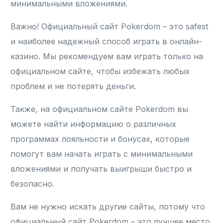
минимальными вложениями.
Важно! Официальный сайт Pokerdom – это safest
и наиболее надежный способ играть в онлайн-
казино. Мы рекомендуем вам играть только на
официальном сайте, чтобы избежать любых
проблем и не потерять деньги.
Также, на официальном сайте Pokerdom вы
можете найти информацию о различных
программах лояльности и бонусах, которые
помогут вам начать играть с минимальными
вложениями и получать выигрыши быстро и
безопасно.
Вам не нужно искать другие сайты, потому что
официальный сайт Pokerdom – это лучшее место