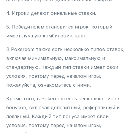
4. Игроки делают финальные ставки.
5. Победителем становится игрок, который
имеет лучшую комбинацию карт.
В Pokerdom также есть несколько типов ставок,
включая минимальную, максимальную и
стандартную. Каждый тип ставки имеет свои
условия, поэтому перед началом игры,
пожалуйста, ознакомьтесь с ними.
Кроме того, в Pokerdom есть несколько типов
бонусов, включая депозитный, реферальный и
лояльный. Каждый тип бонуса имеет свои
условия, поэтому перед началом игры,