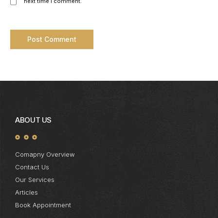
next time I comment.
ABOUT US
Comapny Overview
Contact Us
Our Services
Articles
Book Appointment