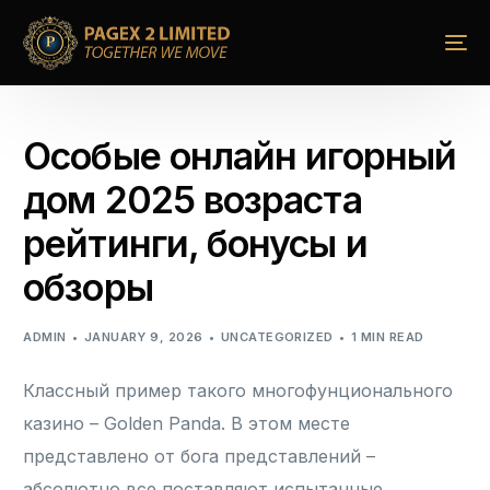
Особые онлайн игорный
дом 2025 возраста
рейтинги, бонусы и
обзоры
ADMIN
JANUARY 9, 2026
UNCATEGORIZED
1 MIN READ
Классный пример такого многофунционального
казино – Golden Panda. В этом месте
представлено от бога представлений –
абсолютно все поставляют испытанные