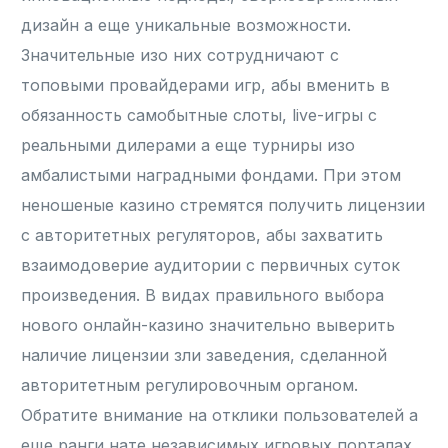
дизайн а еще уникальные возможности.
Значительные изо них сотрудничают с
топовыми провайдерами игр, абы вменить в
обязанность самобытные слоты, live-игры с
реальными дилерами а еще турниры изо
амбалистыми наградными фондами. При этом
неношеные казино стремятся получить лицензии
с авторитетных регуляторов, абы захватить
взаимодоверие аудитории с первичных суток
произведения. В видах правильного выбора
нового онлайн-казино значительно выверить
наличие лицензии зли заведения, сделанной
авторитетным регулировочным органом.
Обратите внимание на отклики пользователей а
еще ранги нате независимых игровых порталах