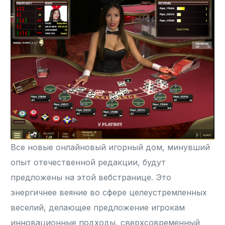
Все новые онлайновый игорный дом, минувший
опыт отечественной редакции, будут
предложены на этой вебстранице. Это
энергичнее веяние во сфере целеустремленных
веселий, делающее предложение игрокам
инновационные подходы, сверхсовременный