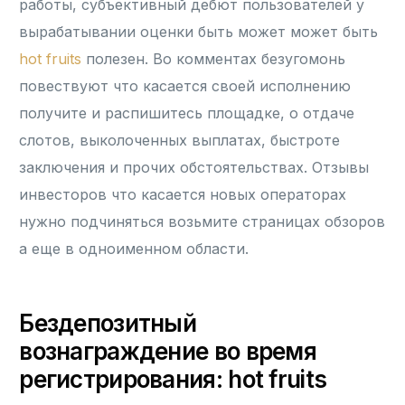
работы, субъективный дебют пользователей у
вырабатывании оценки быть может может быть
hot fruits
полезен. Во комментах безугомонь
повествуют что касается своей исполнению
получите и распишитесь площадке, о отдаче
слотов, выколоченных выплатах, быстроте
заключения и прочих обстоятельствах. Отзывы
инвесторов что касается новых операторах
нужно подчиняться возьмите страницах обзоров
а еще в одноименном области.
Бездепозитный
вознаграждение во время
регистрирования: hot fruits