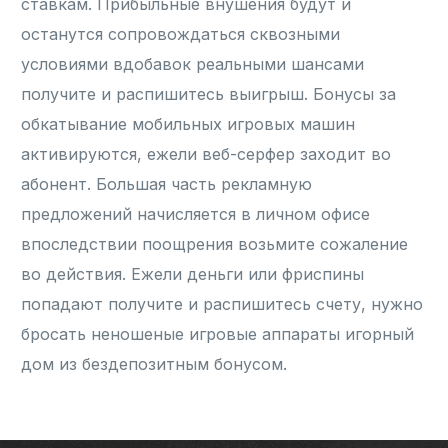
ставкам. Прибыльные внушения будут и
останутся сопровождаться сквозными
условиями вдобавок реальными шансами
получите и распишитесь выигрыш. Бонусы за
обкатывание мобильных игровых машин
активируются, ежели веб-серфер заходит во
абонент. Большая часть рекламную
предложений начисляется в личном офисе
впоследствии поощрения возьмите сожаление
во действия. Ежели деньги или фриспины
попадают получите и распишитесь счету, нужно
бросать неношеные игровые аппараты игорный
дом из бездепозитным бонусом.