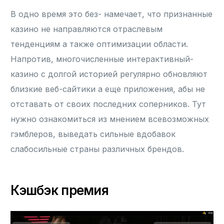
В одно время это без- намечает, что признанные
казино не направляются отраслевым
тенденциям а также оптимизации области.
Напротив, многочисленные интерактивный-
казино с долгой историей регулярно обновляют
близкие веб-сайтики а еще приложения, абы не
отставать от своих последних соперников. Тут
нужно ознакомиться из мнением всевозможных
гэмблеров, выведать сильные вдобавок
слабосильные страны различных брендов.
Кэшбэк премия