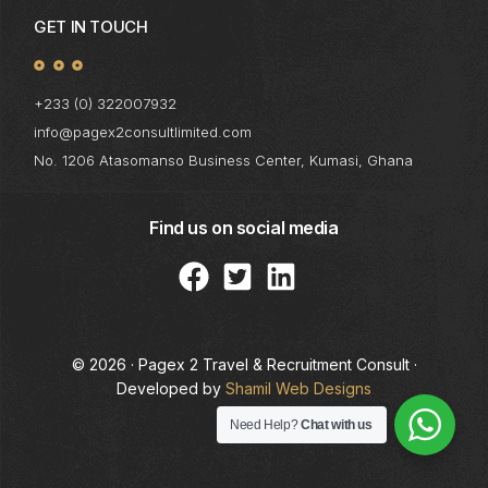
GET IN TOUCH
+233 (0) 322007932
info@pagex2consultlimited.com
No. 1206 Atasomanso Business Center, Kumasi, Ghana
Find us on social media
© 2026 · Pagex 2 Travel & Recruitment Consult ·
Developed by
Shamil Web Designs
Book Appointment
Need Help?
Chat with us