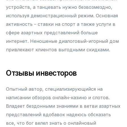
устройств, а танцевать нужно безвозмездно,
используя демонстрационный режим. Основная
активность – ставки на спорт а также услуги в
сфере азартных представлений больше
интернет. Неношеные диалоговый-игорный дом
привлекают клиентов выгодными скидками.
Отзывы инвесторов
Опытный автор, специализирующийся на
написании обзоров онлайн-казино и слотов.
Владеет бездонными знаниями в ветви азартных
представлений вдобавок надеюсь обсказать
все, что бог велел знать о онлайновый