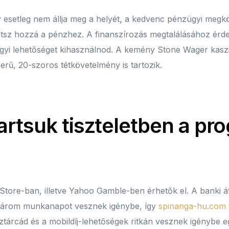
 esetleg nem állja meg a helyét, a kedvenc pénzügyi megköz
tsz hozzá a pénzhez. A finanszírozás megtalálásához érde
gyi lehetőséget kihasználnod. A kemény Stone Wager kaszi
ű, 20-szoros tétkövetelmény is tartozik.
rtsuk tiszteletben a pr
Store-ban, illetve Yahoo Gamble-ben érhetők el.
A banki á
l három munkanapot vesznek igénybe, így
spinanga-hu.com
ztárcád és a mobildíj-lehetőségek ritkán vesznek igénybe eg