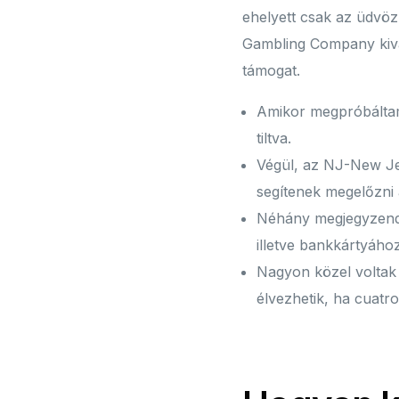
ehelyett csak az üdvöz
Gambling Company kivál
támogat.
Amikor megpróbáltam 
tiltva.
Végül, az NJ-New Je
segítenek megelőzni 
Néhány megjegyzendő
illetve bankkártyához
Nagyon közel voltak 
élvezhetik, ha cuatr