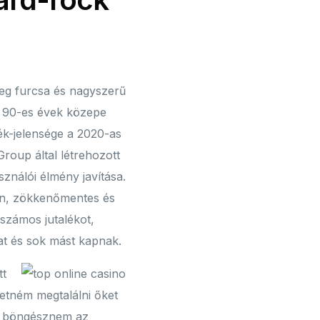
eteg furcsa és nagyszerű
 a 90-es évek közepe
ék-jelensége a 2020-as
Group által létrehozott
ználói élmény javítása.
an, zökkenőmentes és
számos jutalékot,
kat és sok mást kapnak.
tt
retném megtalálni őket
dig böngésznem az