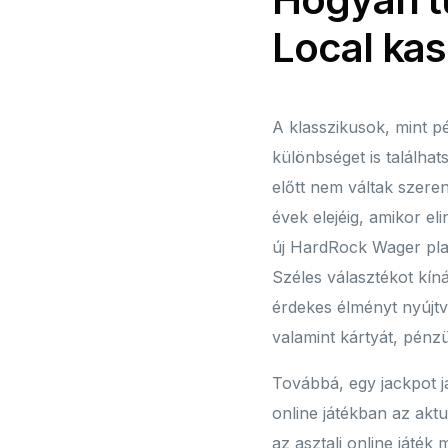
Local ka
A klasszikusok, mint pé
különbséget is találha
előtt nem váltak szere
évek elejéig, amikor eli
új HardRock Wager plat
Széles választékot kí
érdekes élményt nyújtv
valamint kártyát, pénzü
Továbbá, egy jackpot j
online játékban az akt
az asztali online játék