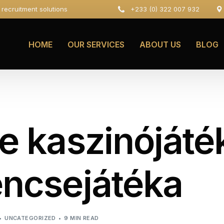
e recruitment solutions
+233 (0) 322 007 932
HOME
OUR SERVICES
ABOUT US
BLOG
e kaszinójáté
encsejátéka
UNCATEGORIZED
9 MIN READ