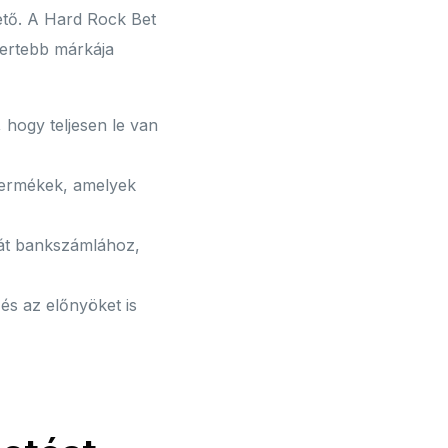
hető. A Hard Rock Bet
mertebb márkája
 hogy teljesen le van
termékek, amelyek
kát bankszámlához,
és az előnyöket is