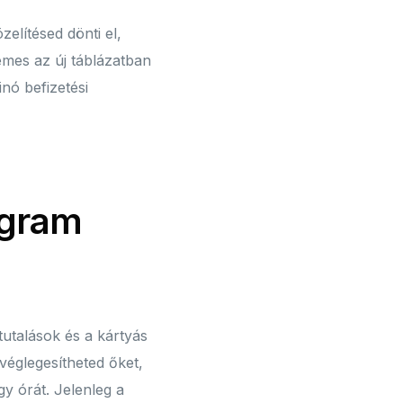
elítésed dönti el,
mes az új táblázatban
nó befizetési
ogram
tutalások és a kártyás
véglegesítheted őket,
y órát. Jelenleg a