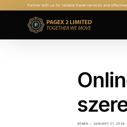
Partner with us for reliable travel services and effectiv
Onlin
szer
ADMIN
JANUARY 21, 2026