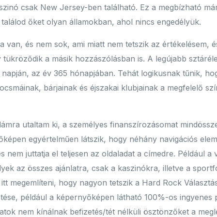
zinó csak New Jersey-ben található. Ez a megbízható márk
 találod őket olyan államokban, ahol nincs engedélyük.
a van, és nem sok, ami miatt nem tetszik az értékelésem, é
tükröződik a másik hozzászólásban is. A legújabb sztáréle
 napján, az év 365 hónapjában. Tehát logikusnak tűnik, h
csmáinak, bárjainak és éjszakai klubjainak a megfelelő szí
ámra utaltam ki, a személyes finanszírozásomat mindössze
képen egyértelműen látszik, hogy néhány navigációs elem
 nem juttatja el teljesen az oldaladat a címedre. Például a v
ek az összes ajánlatra, csak a kaszinókra, illetve a sportf
tt megemlíteni, hogy nagyon tetszik a Hard Rock Választás 
etése, például a képernyőképen látható 100%-os ingyenes 
latok nem kínálnak befizetés/tét nélküli ösztönzőket a meg