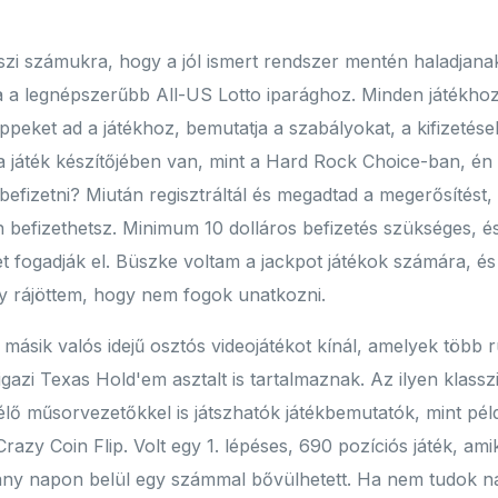
eszi számukra, hogy a jól ismert rendszer mentén haladjana
 a legnépszerűbb All-US Lotto iparághoz. Minden játékhoz t
ppeket ad a játékhoz, bemutatja a szabályokat, a kifizetés
a játék készítőjében van, mint a Hard Rock Choice-ban, é
 befizetni? Miután regisztráltál és megadtad a megerősítés
befizethetsz. Minimum 10 dolláros befizetés szükséges, és
 fogadják el. Büszke voltam a jackpot játékok számára, é
y rájöttem, hogy nem fogok unatkozni.
sik valós idejű osztós videojátékot kínál, amelyek több ru
gazi Texas Hold'em asztalt is tartalmaznak. Az ilyen klassz
 élő műsorvezetőkkel is játszhatók játékbemutatók, mint pé
razy Coin Flip. Volt egy 1. lépéses, 690 pozíciós játék, am
ny napon belül egy számmal bővülhetett. Ha nem tudok n