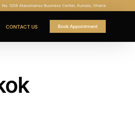
No. 1206 Atasomanso Business Center, Kumasi, Ghana
Book Appointment
CONTACT US
kok