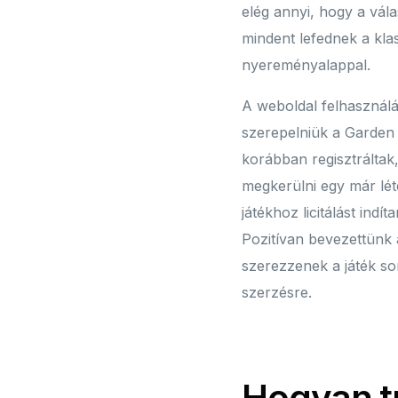
elég annyi, hogy a vála
mindent lefednek a kla
nyereményalappal.
A weboldal felhasználás
szerepelniük a Garden 
korábban regisztráltak,
megkerülni egy már léte
játékhoz licitálást in
Pozitívan bevezettünk 
szerezzenek a játék so
szerzésre.
Hogyan tu