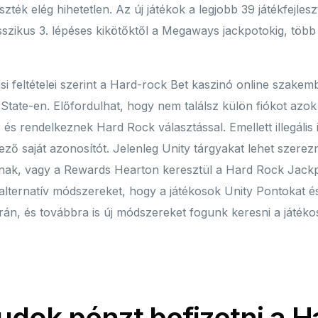
szték elég hihetetlen. Az új játékok a legjobb 39 játékfejle
sszikus 3. lépéses kikötőktől a Megaways jackpotokig, több
i feltételei szerint a Hard-rock Bet kaszinó online szakemb
State-en. Előfordulhat, hogy nem találsz külön fiókot azok
 és rendelkeznek Hard Rock választással. Emellett illegális
ző saját azonosítót. Jelenleg Unity tárgyakat lehet szerezn
dítanak, vagy a Rewards Hearton keresztül a Hard Rock Jack
alternatív módszereket, hogy a játékosok Unity Pontokat és
rán, és továbbra is új módszereket fogunk keresni a játék
dok pénzt befizetni a H