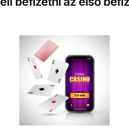
ll befizetni az első befi