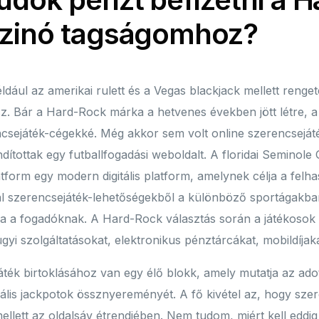
szinó tagságomhoz?
ldául az amerikai rulett és a Vegas blackjack mellett reng
tsz. Bár a Hard-Rock márka a hetvenes években jött létre,
ncsejáték-cégekké. Még akkor sem volt online szerencseját
ndítottak egy futballfogadási weboldalt. A floridai Seminole 
form egy modern digitális platform, amelynek célja a felhas
nál szerencsejáték-lehetőségekből a különböző sportágakb
a a fogadóknak. A Hard-Rock választás során a játékosok 
gyi szolgáltatásokat, elektronikus pénztárcákat, mobildíja
áték birtoklásához van egy élő blokk, amely mutatja az ado
uális jackpotok össznyereményét. A fő kivétel az, hogy sze
 mellett az oldalsáv étrendjében. Nem tudom, miért kell ed