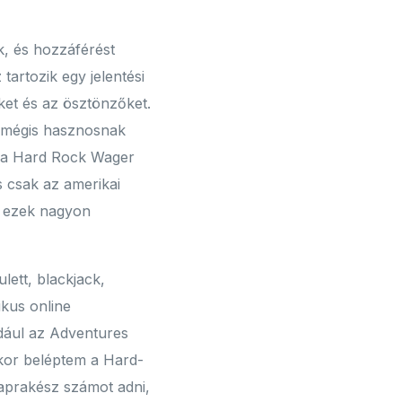
k, és hozzáférést
artozik egy jelentési
eket és az ösztönzőket.
n mégis hasznosnak
t, a Hard Rock Wager
 csak az amerikai
s ezek nagyon
lett, blackjack,
ikus online
ldául az Adventures
ikor beléptem a Hard-
aprakész számot adni,