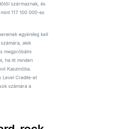
sztőtől származnak, és
 mint 117 100 000-es
ereinek egyénileg kell
 számára, akik
 is megpróbálni
i, ha itt minden
pot Kaszinóba.
 Level Credite-et
osok számára a
ard-rock