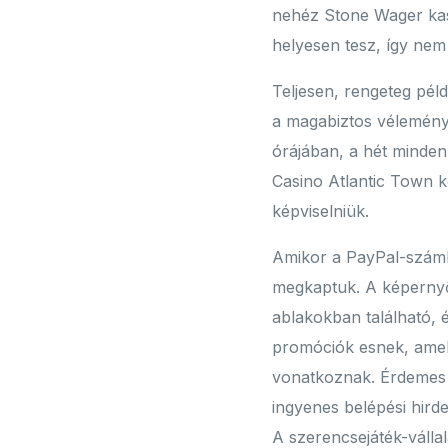
nehéz Stone Wager kas
helyesen tesz, így nem
Teljesen, rengeteg péld
a magabiztos vélemény 
órájában, a hét minden
Casino Atlantic Town ko
képviselniük.
Amikor a PayPal-száml
megkaptuk. A képernyő
ablakokban található, és
promóciók esnek, amely
vonatkoznak. Érdemes i
ingyenes belépési hird
A szerencsejáték-válla