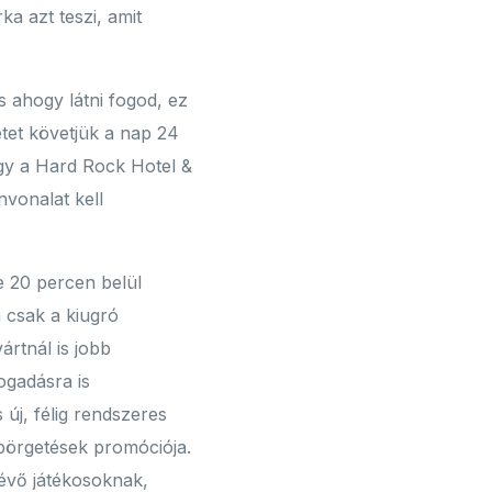
a azt teszi, amit
s ahogy látni fogod, ez
tet követjük a nap 24
ogy a Hard Rock Hotel &
nvonalat kell
 20 percen belül
 csak a kiugró
ártnál is jobb
ogadásra is
új, félig rendszeres
pörgetések promóciója.
lévő játékosoknak,