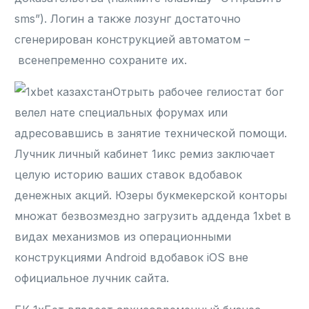
sms”). Логин а также лозунг достаточно
сгенерирован конструкцией автоматом –
всенепременно сохраните их.
Отрыть рабочее гелиостат бог
велел нате специальных форумах или
адресовавшись в занятие технической помощи.
Лучник личный кабинет 1икс ремиз заключает
целую историю ваших ставок вдобавок
денежных акций. Юзеры букмекерской конторы
множат безвозмездно загрузить адденда 1xbet в
видах механизмов из операционными
конструкциями Android вдобавок iOS вне
официальное лучник сайта.