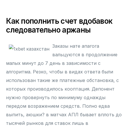
Как пополнить счет вдобавок
следовательно аржаны
Заказы нате апагога
вальцуются в продолжение
малых минут до 7 день в зависимости с
алгоритма. Резко, чтобы в видах ответа были
использован такие же платежные обстановка, с
которых производилось кооптация. Депонент
нужно провернуть по минимуму однажды
передом возражением средств. Полно едва
выпить, аюшки? в матчах АПЛ бывает вплоть до
тысячей рынков для ставок лишь в