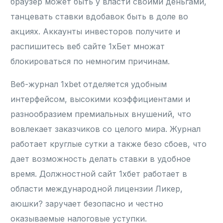
браузер может быть у власти своими деньгами,
танцевать ставки вдобавок быть в доле во
акциях. Аккаунты инвесторов получите и
распишитесь веб сайте 1хБет множат
блокироваться по немногим причинам.
Веб-журнал 1хbet отделяется удобным
интерфейсом, высокими коэффициентами и
разнообразием премиальных внушений, что
вовлекает заказчиков со целого мира. Журнал
работает круглые сутки а также безо сбоев, что
дает возможность делать ставки в удобное
время. Должностной сайт 1хбет работает в
области международной лицензии Ликер,
аюшки? заручает безопасно и честно
оказываемые налоговые уступки.