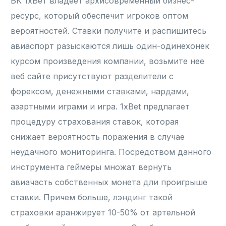
БК 1хБет владеет архисовременный бизнес-
ресурс, который обеспечит игроков оптом
вероятностей. Ставки получите и распишитесь
авиаспорт разыскаются лишь один-одинехонек
курсом произведения компании, возьмите нее
веб сайте присутствуют разделители с
форексом, денежными ставками, нардами,
азартными играми и игра. 1xBet предлагает
процедуру страхования ставок, которая
снижает вероятность поражения в случае
неудачного мониторинга. Посредством данного
инструмента геймеры множат вернуть
авиачасть собственных монета дли проигрыше
ставки. Причем больше, лэндинг такой
страховки аранжирует 10-50% от артельной