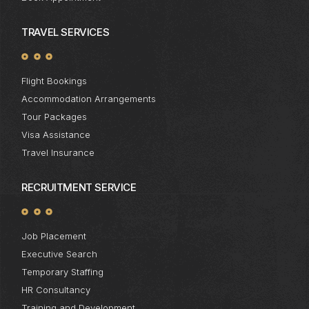
TRAVEL SERVICES
Flight Bookings
Accommodation Arrangements
Tour Packages
Visa Assistance
Travel Insurance
RECRUITMENT SERVICE
Job Placement
Executive Search
Temporary Staffing
HR Consultancy
Training and Development