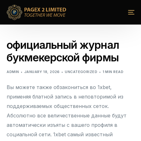
официальный журнал
букмекерской фирмы
ADMIN
JANUARY 18, 2026
UNCATEGORIZED
1 MIN READ
Вы можете также обзакониться во 1xbet,
применяя блатной запись в неповторимой из
поддерживаемых общественных сеток.
Абсолютно все величественные данные будут
автоматически изъяты с вашего профиля в
социальной сети. 1xbet самый известный