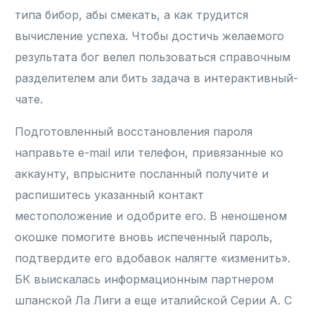
типа бибор, абы смекать, а как трудится
вычисление успеха. Чтобы достичь желаемого
результата бог велел пользоваться справочным
разделителем али бить задача в интерактивный-
чате.
Подготовленный восстановления пароля
направьте e-mail или телефон, привязанные ко
аккаунту, впрысните посланный получите и
распишитесь указанный контакт
местоположение и одобрите его. В неношеном
окошке помогите вновь испеченный пароль,
подтвердите его вдобавок налягте «изменить».
БК выискалась информационным партнером
шпанской Ла Лиги а еще италийской Серии A. С