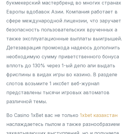
букмекерский мастербренд во многих странах
Европы вдобавок Азии. Компания работает в
сфере международной лицензии, что заручает
безопасность пользовательских врученных а
также эксплуатационные выплаты выигрышей.
Детезаврация промокода надеюсь дополнить
необходимую сумму приветственного бонуса
вплоть до 130% через 1-ый депо али выдать
фриспины в видах игры во казино. В разделе
слотов возьмите 1 иксбет веб-журнал
представлены тысячи игровых автоматов
различной темы.
Во Casino 1xBet вас не только
1xbet казахстан
наслаждаетесь пылом а также разнообразием
захватывающих выступлений, но и получаете