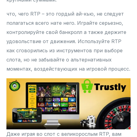
что, чего RTP – это гордый ай-кью, не следует
полагаться всего нате него. Играйте серьезно,
контролируйте свой банкролл а также держите
удовольствие от движения. Используйте RTP
как сговорились из инструментов при выборе
слота, но не забывайте о альтернативных
моментах, воздействующих на игровой процесс.
Даже играя во слот с великорослым RTP, вам