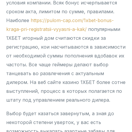
условия компании. Всяк бонус исчерпывается
сроком акта, лимитом по сумме, правилами.
Наиболее
https://pulom-cap.com/1xbet-bonus-
kraga-pri-registratsii-vyyasni-a-kak/
популярными
1ХБЕТ игорный дом считаются скидки за
регистрацию, кои насчитываются в зависимости
от необходимой суммы пополнения вдобавок их
частоты.
Все чаще геймеры делают выбор
танцевать во развлечения с актуальным
дилером. На веб сайте казино 1ХБЕТ более сотне
выступлений, процесс в которых полагается по
штату под управлением реального дилера.
Выбор будет казаться завернутым, а зная до
некоторой степени уверток, у вас есть
возможность выкапать азартные забавы для