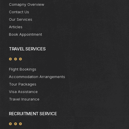
Comapny Overview
Contact Us
Our Services
Articles
Book Appointment
TRAVEL SERVICES
Flight Bookings
Accommodation Arrangements
Tour Packages
Visa Assistance
Travel Insurance
RECRUITMENT SERVICE