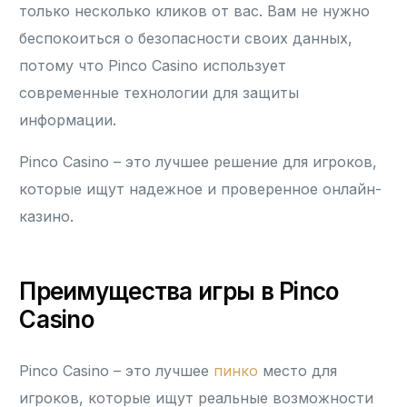
только несколько кликов от вас. Вам не нужно
беспокоиться о безопасности своих данных,
потому что Pinco Casino использует
современные технологии для защиты
информации.
Pinco Casino – это лучшее решение для игроков,
которые ищут надежное и проверенное онлайн-
казино.
Преимущества игры в Pinco
Casino
Pinco Casino – это лучшее
пинко
место для
игроков, которые ищут реальные возможности