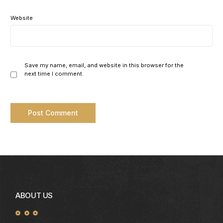
Website
Save my name, email, and website in this browser for the
next time I comment.
ABOUT US