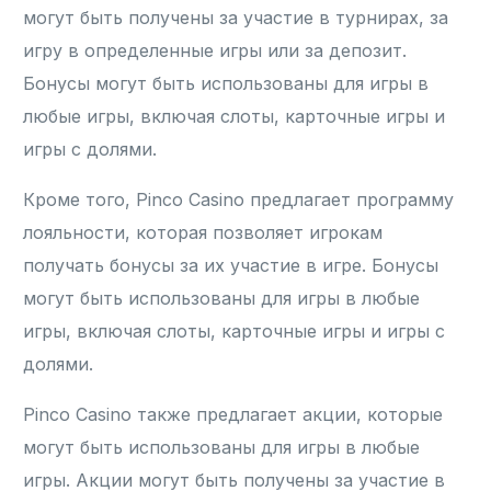
могут быть получены за участие в турнирах, за
игру в определенные игры или за депозит.
Бонусы могут быть использованы для игры в
любые игры, включая слоты, карточные игры и
игры с долями.
Кроме того, Pinco Casino предлагает программу
лояльности, которая позволяет игрокам
получать бонусы за их участие в игре. Бонусы
могут быть использованы для игры в любые
игры, включая слоты, карточные игры и игры с
долями.
Pinco Casino также предлагает акции, которые
могут быть использованы для игры в любые
игры. Акции могут быть получены за участие в