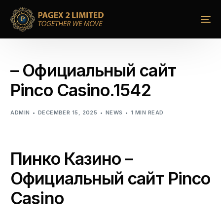
– Официальный сайт
Pinco Casino.1542
ADMIN
DECEMBER 15, 2025
NEWS
1 MIN READ
Пинко Казино –
Официальный сайт Pinco
Casino