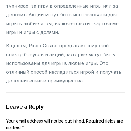
турнирах, за игру в определенные игры или за
депозит. Акции могут быть использованы для
игры в любые игры, включая слоты, карточные
игры и игры с долями.
В целом, Pinco Casino предлагает широкий
спектр бонусов и акций, которые могут быть
использованы для игры в любые игры. Это
отличный способ насладиться игрой и получать
дополнительные преимущества.
Leave a Reply
Your email address will not be published.
Required fields are
marked
*