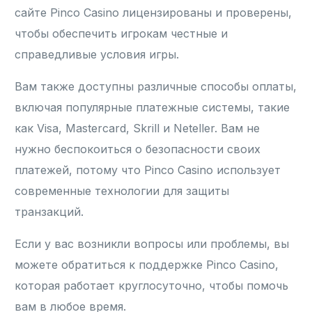
сайте Pinco Casino лицензированы и проверены,
чтобы обеспечить игрокам честные и
справедливые условия игры.
Вам также доступны различные способы оплаты,
включая популярные платежные системы, такие
как Visa, Mastercard, Skrill и Neteller. Вам не
нужно беспокоиться о безопасности своих
платежей, потому что Pinco Casino использует
современные технологии для защиты
транзакций.
Если у вас возникли вопросы или проблемы, вы
можете обратиться к поддержке Pinco Casino,
которая работает круглосуточно, чтобы помочь
вам в любое время.