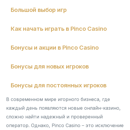
Большой выбор игр
Как начать играть в Pinco Casino
Бонусы и акции в Pinco Casino
Бонусы для новых игроков
Бонусы для постоянных игроков
В современном мире игорного бизнеса, где
каждый день появляются новые онлайн-казино,
сложно найти надежный и проверенный
оператор. Однако, Pinco Casino – это исключение