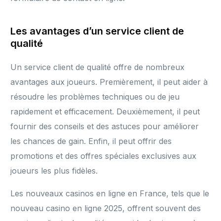
Les avantages d’un service client de
qualité
Un service client de qualité offre de nombreux
avantages aux joueurs. Premièrement, il peut aider à
résoudre les problèmes techniques ou de jeu
rapidement et efficacement. Deuxièmement, il peut
fournir des conseils et des astuces pour améliorer
les chances de gain. Enfin, il peut offrir des
promotions et des offres spéciales exclusives aux
joueurs les plus fidèles.
Les nouveaux casinos en ligne en France, tels que le
nouveau casino en ligne 2025, offrent souvent des