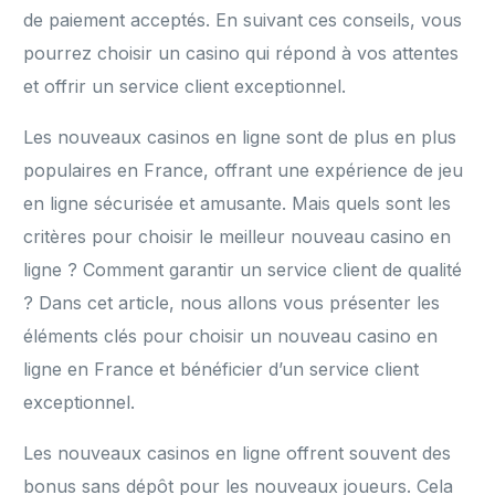
de paiement acceptés. En suivant ces conseils, vous
pourrez choisir un casino qui répond à vos attentes
et offrir un service client exceptionnel.
Les nouveaux casinos en ligne sont de plus en plus
populaires en France, offrant une expérience de jeu
en ligne sécurisée et amusante. Mais quels sont les
critères pour choisir le meilleur nouveau casino en
ligne ? Comment garantir un service client de qualité
? Dans cet article, nous allons vous présenter les
éléments clés pour choisir un nouveau casino en
ligne en France et bénéficier d’un service client
exceptionnel.
Les nouveaux casinos en ligne offrent souvent des
bonus sans dépôt pour les nouveaux joueurs. Cela