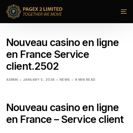
Nouveau casino en ligne
en France Service
client.2502
ADMIN
JANUARY 5, 2026
NEWS
9 MIN READ
Nouveau casino en ligne
en France – Service client