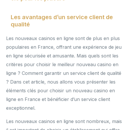
Les avantages d’un service client de
qualité
Les nouveaux casinos en ligne sont de plus en plus
populaires en France, offrant une expérience de jeu
en ligne sécurisée et amusante. Mais quels sont les
critères pour choisir le meilleur nouveau casino en
ligne ? Comment garantir un service client de qualité
? Dans cet article, nous allons vous présenter les
éléments clés pour choisir un nouveau casino en
ligne en France et bénéficier d’un service client
exceptionnel.
Les nouveaux casinos en ligne sont nombreux, mais