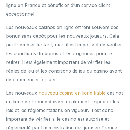
ligne en France et bénéficier d’un service client
exceptionnel.
Les nouveaux casinos en ligne offrent souvent des
bonus sans dépôt pour les nouveaux joueurs. Cela
peut sembler tentant, mais il est important de vérifier
les conditions du bonus et les exigences pour le
retirer. Il est également important de vérifier les
règles de jeu et les conditions de jeu du casino avant
de commencer à jouer.
Les nouveaux
nouveau casino en ligne fiable
casinos
en ligne en France doivent également respecter les
lois et les réglementations en vigueur. Il est donc
important de vérifier si le casino est autorisé et
réglementé par l’administration des jeux en France.