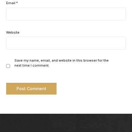
Email
*
Website
Save my name, email, and website in this browser for the
next time I comment.