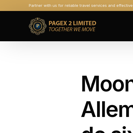
Partner with us for reliable travel services and effectiv
Moon
Alle