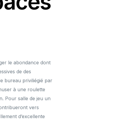
paces
ger le abondance dont
ressives de des
 bureau priviliégié par
muser à une roulette
in.
Pour salle de jeu un
ontribueront vers
llement d’excellente