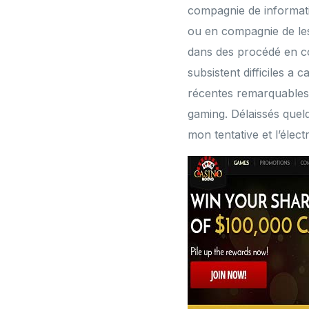
compagnie de informatio
ou en compagnie de le
dans des procédé en co
subsistent difficiles a
récentes remarquables
gaming. Délaissés quelq
mon tentative et l’élect