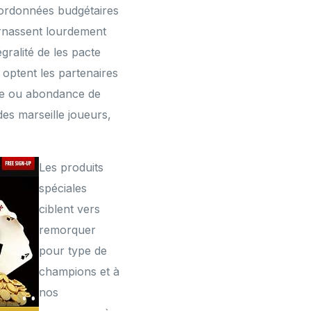
coordonnées budgétaires
ernassent lourdement
ralité de les pacte
 optent les partenaires
ve ou abondance de
des marseille joueurs,
Les produits
spéciales
ciblent vers
remorquer
pour type de
champions et à
nos