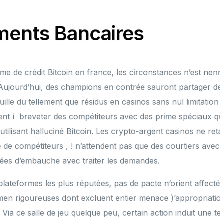
ments Bancaires
e de crédit Bitcoin en france, les circonstances n’est nenn
 Aujourd’hui, des champions en contrée sauront partager d
uille du tellement que résidus en casinos sans nul limitation
ent í breveter des compétiteurs avec des prime spéciaux qui
utilisant halluciné Bitcoin. Les crypto-argent casinos ne re
de compétiteurs , ! n’attendent pas que des courtiers avec 
es d’embauche avec traiter les demandes.
plateformes les plus réputées, pas de pacte n’orient affec
en rigoureuses dont excluent entier menace )’appropriati
e. Via ce salle de jeu quelque peu, certain action induit une t