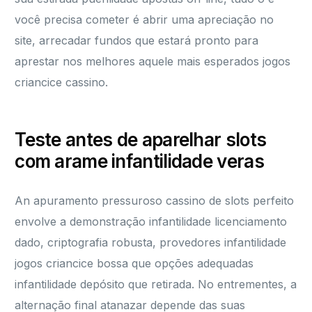
você precisa cometer é abrir uma apreciação no
site, arrecadar fundos que estará pronto para
aprestar nos melhores aquele mais esperados jogos
criancice cassino.
Teste antes de aparelhar slots
com arame infantilidade veras
An apuramento pressuroso cassino de slots perfeito
envolve a demonstração infantilidade licenciamento
dado, criptografia robusta, provedores infantilidade
jogos criancice bossa que opções adequadas
infantilidade depósito que retirada. No entrementes, a
alternação final atanazar depende das suas