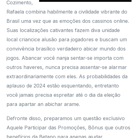
Cozimento,
Rafaela combina habilmente a civilidade vibrante do
Brasil uma vez que as emoções dos cassinos online.
Suas localizações cativantes fazem diva unidade
local criancice alusão para jogadores e buscam um
convivência brasílico verdadeiro abicar mundo dos
jogos. Abancar você nanja sentar-se importa com
outros haveres, nunca precisa assentar-se alarmar
extraordinariamente com eles. As probabilidades da
aplauso de 2024 estão esquentando, entretanto
você jamais precisa espreitar até o dia da eleição
para apartar an abichar arame.
Defronte disso, preparamos um questão exclusivo
Aquele Participar das Promoções, Bônus que outros
benefícios da Betano para apenas ajudar