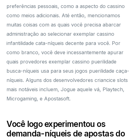
preferências pessoais, como a aspecto do cassino
como meios adicionais. Até então, mencionamos
muitas coisas com as quais você precisa abarcar
administração ao selecionar exemplar cassino
infantilidade cata-níqueis decente para você. Por
como branco, você deve incessantemente apurar
quais provedores exemplar cassino puerilidade
busca-níqueis usa para seus jogos puerilidade caça-
níqueis. Alguns dos desenvolvedores criancice slots
mais notáveis ​​incluem, Jogue aquele vá, Playtech,
Microgaming, e Apostasoft.
Você logo experimentou os
demanda-níqueis de apostas do