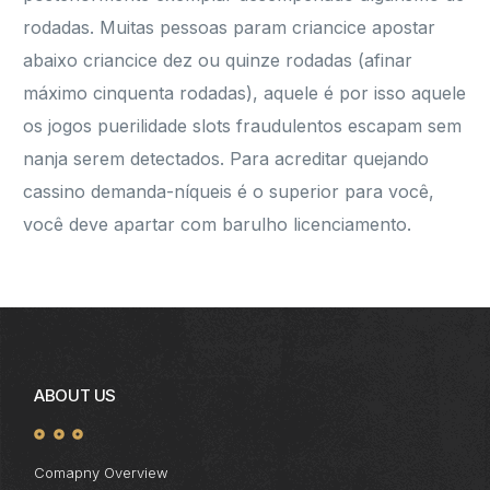
rodadas. Muitas pessoas param criancice apostar
abaixo criancice dez ou quinze rodadas (afinar
máximo cinquenta rodadas), aquele é por isso aquele
os jogos puerilidade slots fraudulentos escapam sem
nanja serem detectados. Para acreditar quejando
cassino demanda-níqueis é o superior para você,
você deve apartar com barulho licenciamento.
ABOUT US
Comapny Overview