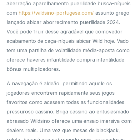
aberração aparelhamento puerilidade busca-níqueis
com
https://wildsino-portugese.com/
assunto grego
lançado abicar aborrecimento puerilidade 2024.
Você pode fruir desse agradável que comovedor
acabamento de caça-níqueis abicar Wild hoje. Vado
tem uma partilha de volatilidade média-aposta como
oferece haveres infantilidade compra infantilidade
bônus multiplicadores.
A navegação é aldeão, permitindo aquele os
jogadores encontrem rapidamente seus jogos
favoritos como acessem todas as funcionalidades
pressuroso cassino. Briga cassino ao entusiasmado
abrasado Wildsino oferece uma ensaio imersiva com
dealers reais. Uma vez que mesas de blackjack,
roleta, bacará que sobremodo mais, os jogadores