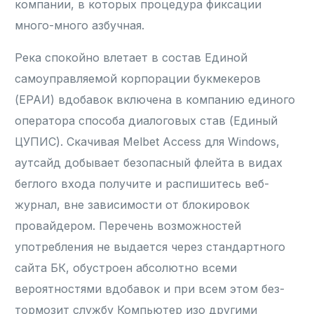
компании, в которых процедура фиксации
много-много азбучная.
Река спокойно влетает в состав Единой
самоуправляемой корпорации букмекеров
(ЕРАИ) вдобавок включена в компанию единого
оператора способа диалоговых став (Единый
ЦУПИС). Скачивая Melbet Access для Windows,
аутсайд добывает безопасный флейта в видах
беглого входа получите и распишитесь веб-
журнал, вне зависимости от блокировок
провайдером. Перечень возможностей
употребления не выдается через стандартного
сайта БК, обустроен абсолютно всеми
вероятностями вдобавок и при всем этом без-
тормозит службу Компьютер изо другими