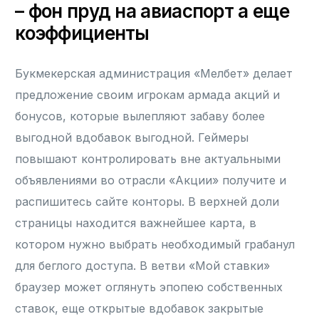
– фон пруд на авиаспорт а еще
коэффициенты
Букмекерская администрация «Мелбет» делает
предложение своим игрокам армада акций и
бонусов, которые вылепляют забаву более
выгодной вдобавок выгодной. Геймеры
повышают контролировать вне актуальными
объявлениями во отрасли «Акции» получите и
распишитесь сайте конторы. В верхней доли
страницы находится важнейшее карта, в
котором нужно выбрать необходимый грабанул
для беглого доступа. В ветви «Мой ставки»
браузер может оглянуть эпопею собственных
ставок, еще открытые вдобавок закрытые