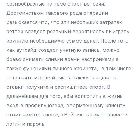
разнообразные по теме спорт встречи.
Достоинством такового рода операции
разыскается что, что зли небольших затратах
беттер владеет реальный вероятность выиграть
крупную необходимую сумму денег. После того,
как аутсайд создаст учетную запись, можно
браво снимать сливки всеми настройками а
также функциями личного кабинета, в том числе
пополнять игровой счет а также танцевать
ставки получите и распишитесь спорт. В
дальнейшем для того, абы воплотить в жизнь
вход в профиль юзера, оформленному клиенту
стоит нажать кнопку «Войти», затем — завести
логин и пароль.