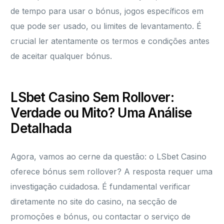
de tempo para usar o bónus, jogos específicos em
que pode ser usado, ou limites de levantamento. É
crucial ler atentamente os termos e condições antes
de aceitar qualquer bónus.
LSbet Casino Sem Rollover:
Verdade ou Mito? Uma Análise
Detalhada
Agora, vamos ao cerne da questão: o LSbet Casino
oferece bónus sem rollover? A resposta requer uma
investigação cuidadosa. É fundamental verificar
diretamente no site do casino, na secção de
promoções e bónus, ou contactar o serviço de