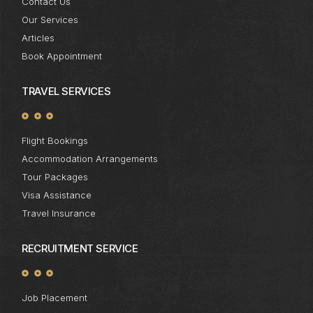
Contact Us
Our Services
Articles
Book Appointment
TRAVEL SERVICES
Flight Bookings
Accommodation Arrangements
Tour Packages
Visa Assistance
Travel Insurance
RECRUITMENT SERVICE
Job Placement