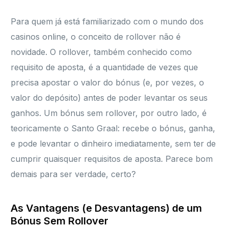
Para quem já está familiarizado com o mundo dos
casinos online, o conceito de rollover não é
novidade. O rollover, também conhecido como
requisito de aposta, é a quantidade de vezes que
precisa apostar o valor do bónus (e, por vezes, o
valor do depósito) antes de poder levantar os seus
ganhos. Um bónus sem rollover, por outro lado, é
teoricamente o Santo Graal: recebe o bónus, ganha,
e pode levantar o dinheiro imediatamente, sem ter de
cumprir quaisquer requisitos de aposta. Parece bom
demais para ser verdade, certo?
As Vantagens (e Desvantagens) de um
Bónus Sem Rollover