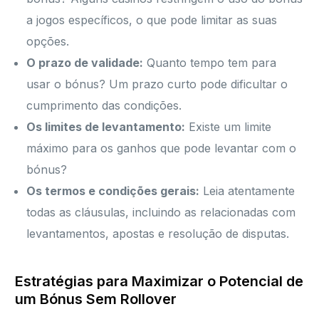
a jogos específicos, o que pode limitar as suas
opções.
O prazo de validade:
Quanto tempo tem para
usar o bónus? Um prazo curto pode dificultar o
cumprimento das condições.
Os limites de levantamento:
Existe um limite
máximo para os ganhos que pode levantar com o
bónus?
Os termos e condições gerais:
Leia atentamente
todas as cláusulas, incluindo as relacionadas com
levantamentos, apostas e resolução de disputas.
Estratégias para Maximizar o Potencial de
um Bónus Sem Rollover