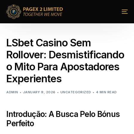
LSbet Casino Sem
Rollover: Desmistificando
o Mito Para Apostadores
Experientes
ADMIN
JANUARY 9, 2026
UNCATEGORIZED
4 MIN READ
Introdução: A Busca Pelo Bónus
Perfeito