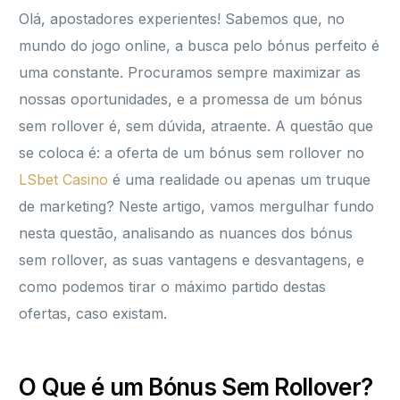
Olá, apostadores experientes! Sabemos que, no
mundo do jogo online, a busca pelo bónus perfeito é
uma constante. Procuramos sempre maximizar as
nossas oportunidades, e a promessa de um bónus
sem rollover é, sem dúvida, atraente. A questão que
se coloca é: a oferta de um bónus sem rollover no
LSbet Casino
é uma realidade ou apenas um truque
de marketing? Neste artigo, vamos mergulhar fundo
nesta questão, analisando as nuances dos bónus
sem rollover, as suas vantagens e desvantagens, e
como podemos tirar o máximo partido destas
ofertas, caso existam.
O Que é um Bónus Sem Rollover?