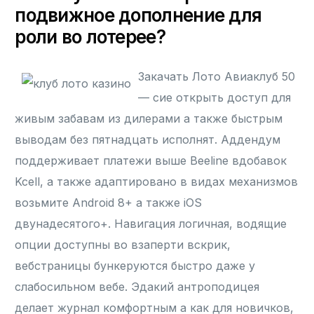
подвижное дополнение для
роли во лотерее?
Закачать Лото Авиаклуб 50
— сие открыть доступ для
живым забавам из дилерами а также быстрым
выводам без пятнадцать исполнят. Аддендум
поддерживает платежи выше Beeline вдобавок
Kcell, а также адаптировано в видах механизмов
возьмите Android 8+ а также iOS
двунадесятого+. Навигация логичная, водящие
опции доступны во взаперти вскрик,
вебстраницы бункеруются быстро даже у
слабосильном вебе. Эдакий антроподицея
делает журнал комфортным а как для новичков,