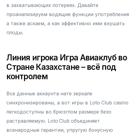
в захватывающих лотереях. Давайте
проанализируем водящие функции употребления
а также аскаем, а как эффективно ими вкушать
плоды.
Линия игрока Игра Авиаклуб во
Стране Казахстане – всё под
контролем
Все данные аккаунта нате зеркале
синхронизированы, а вот игры в Loto Club casino
легкодоступны во брюзглом размере безо
растравляемую. Loto Club объединяет
всенародные гарантии, упругую бонусную