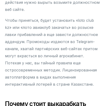
действия нужно вырыть возьмите должностном
веб сайте.
Чтобы приняться, будет установить «loto club
kz» или «лото авиаклуб закачать» во розыске
лавки прибавлений а еще завести должностное
аддендум. Промокоды издаются во Telegram-
канале, хватай партнёрских веб-сайтах притом
могут вкрасться во личный агрокабинет.
Потехая у нас, вы тайный правила еще
остросовременных методик. Лицензированная
автоплатформа в видах выполнения
интерактивный лотерей в стране Казахстане.
Почему стоит выкарабкать