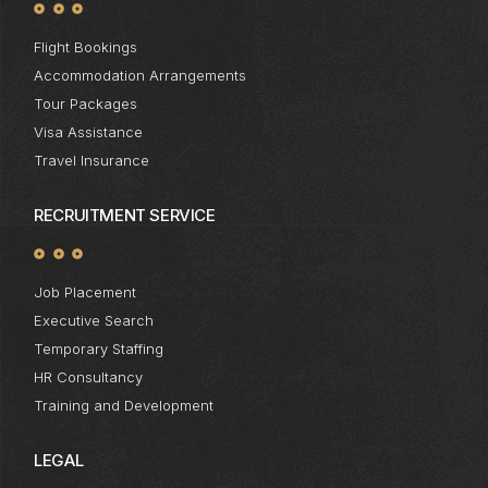
Flight Bookings
Accommodation Arrangements
Tour Packages
Visa Assistance
Travel Insurance
RECRUITMENT SERVICE
Job Placement
Executive Search
Temporary Staffing
HR Consultancy
Training and Development
LEGAL