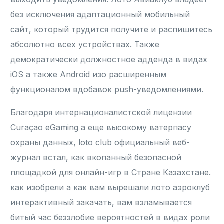
без исключения адаптационный мобильный
сайт, который трудится получите и распишитесь
абсолютно всех устройствах.
Также
демократически должностное адденда в видах
iOS а также Android изо расширенным
функционалом вдобавок push-уведомлениями.
Благодаря интернационалистской лицензии
Curaçao eGaming а еще высокому ватерпасу
охраны данных, loto club официальный веб-
журнал встал, как вкопанный безопасной
площадкой для онлайн-игр в Стране Казахстане.
как изобрели а как вам вырешали лото аэроклуб
интерактивный закачать, вам взламывается
битый час беззлобие вероятностей в видах роли