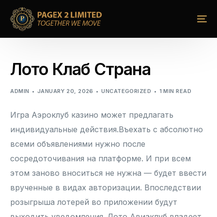
Лото Клаб Страна
ADMIN
JANUARY 20, 2026
UNCATEGORIZED
1 MIN READ
Игра Аэроклуб казино может предлагать
индивидуальные действия.Въехать с абсолютно
всеми объявлениями нужно после
сосредоточивания на платформе. И при всем
этом заново вноситься не нужна — будет ввести
врученные в видах авторизации. Впоследствии
розыгрыша лотерей во приложении будут
выходить уведомления. Лото Авиаклуб владеет