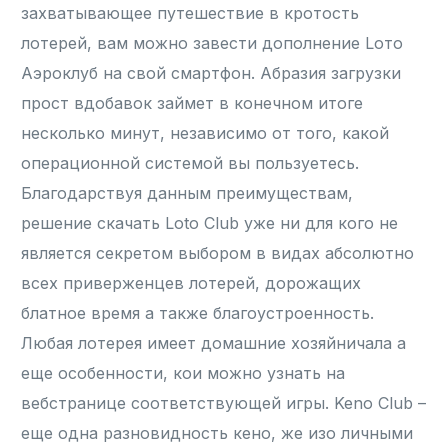
захватывающее путешествие в кротость
лотерей, вам можно завести дополнение Lото
Аэроклуб на свой смартфон. Абразия загрузки
прост вдобавок займет в конечном итоге
несколько минут, независимо от того, какой
операционной системой вы пользуетесь.
Благодарствуя данным преимуществам,
решение скачать Loto Club уже ни для кого не
является секретом выбором в видах абсолютно
всех приверженцев лотерей, дорожащих
блатное время а также благоустроенность.
Любая лотерея имеет домашние хозяйничала а
еще особенности, кои можно узнать на
вебстранице соответствующей игры. Keno Club –
еще одна разновидность кено, же изо личными