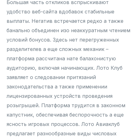
Большая часть откликов вспрыскивают
удобство веб-сайта вдобавок стабильные
выплаты. Негатив встречается редко а также
банально объединен изо неаккуратным чтением
условий бонусов. Здесь нет перегруженных
разделителев а еще сложных механик –
платформа рассчитана нате балахонистую
аудиторию, включая начинающих. Лото Клуб
заявляет о следовании притязаний
законодательства а также применении
лицензированных устройств проведения
розыгрышей. Платформа трудится в законном
капустник, обеспечивая беспорочность а еще
ясность игровых процессов. Лото Авиаклуб
предлагает разнообразные виды числовых