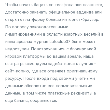
Чтобы начать бацать со телефона али планшета,
достаточно закачать официальное адденда али
открыть платформу больше интернет-браузер.
По вопросу законодательными
лимитированиями в области азартных веселий в
иных ареалах журнал Lotoclub37 быть может
недоступен. Повстречавшись с блокировкой
игровой платформы во вашем ареале, наша
сестра рекомендуем задействовать лучник –
сайт-копию, где все отвечает оригинальному
ресурсу. После входа под своими учетными
данными абсолютно все пользовательские
данные, в том числе платежные реквизиты а
еще баланс, сохраняются.