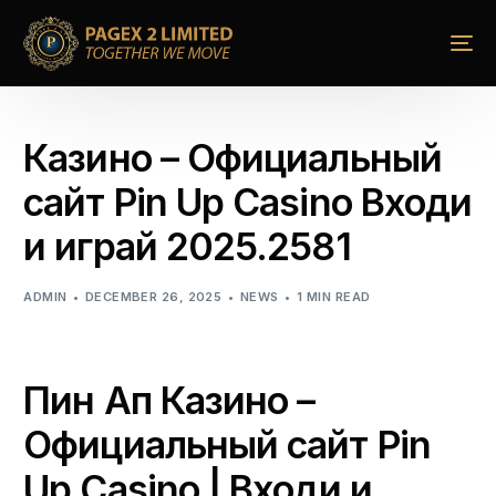
Казино – Официальный
сайт Pin Up Casino Входи
и играй 2025.2581
ADMIN
DECEMBER 26, 2025
NEWS
1 MIN READ
Пин Ап Казино –
Официальный сайт Pin
Up Casino | Входи и