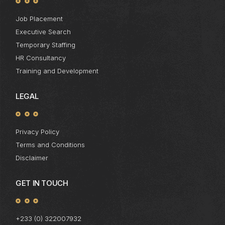
Job Placement
Executive Search
Temporary Staffing
HR Consultancy
Training and Development
LEGAL
Privacy Policy
Terms and Conditions
Disclaimer
GET IN TOUCH
+233 (0) 322007932