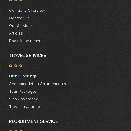
Comapny Overview
Contact Us
Our Services
Articles
Book Appointment
TRAVEL SERVICES
Flight Bookings
Accommodation Arrangements
Tour Packages
Visa Assistance
Travel Insurance
RECRUITMENT SERVICE