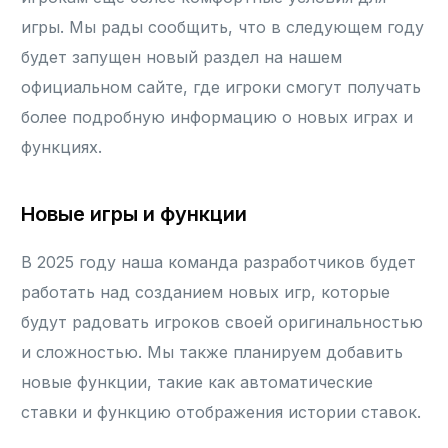
игры. Мы рады сообщить, что в следующем году
будет запущен новый раздел на нашем
официальном сайте, где игроки смогут получать
более подробную информацию о новых играх и
функциях.
Новые игры и функции
В 2025 году наша команда разработчиков будет
работать над созданием новых игр, которые
будут радовать игроков своей оригинальностью
и сложностью. Мы также планируем добавить
новые функции, такие как автоматические
ставки и функцию отображения истории ставок.