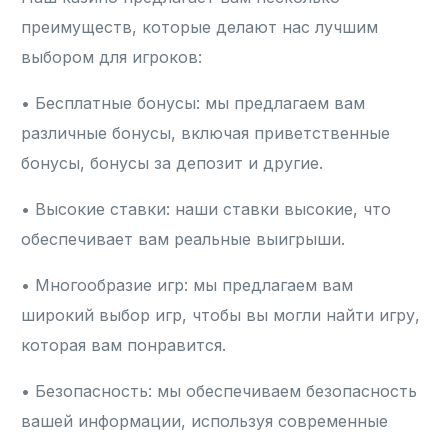
преимуществ, которые делают нас лучшим
выбором для игроков:
• Бесплатные бонусы: мы предлагаем вам
различные бонусы, включая приветственные
бонусы, бонусы за депозит и другие.
• Высокие ставки: наши ставки высокие, что
обеспечивает вам реальные выигрыши.
• Многообразие игр: мы предлагаем вам
широкий выбор игр, чтобы вы могли найти игру,
которая вам понравится.
• Безопасность: мы обеспечиваем безопасность
вашей информации, используя современные