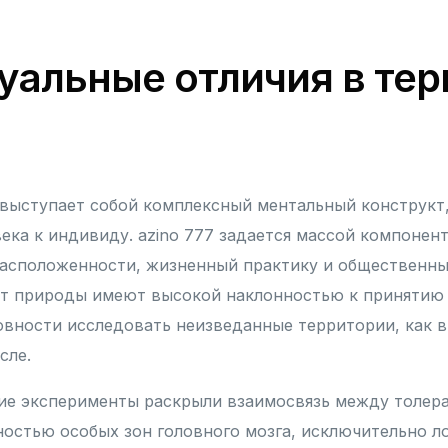
уальные отличия в те
 выступает собой комплексный ментальный конструкт
века к индивиду. azino 777 задается массой компонен
асположенности, жизненный практику и общественны
т природы имеют высокой наклонностью к принятию 
овности исследовать неизведанные территории, как в
сле.
ие эксперименты раскрыли взаимосвязь между толер
ностью особых зон головного мозга, исключительно л