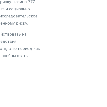
риску. казино 777
ыт и социально-
 исследовательское
енному риску.
ействовать на
ледствия
ть, в то период как
способны стать