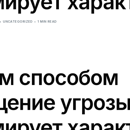
ирует харак
UNCATEGORIZED
1 MIN READ
м способом
ение угроз
ирует харак