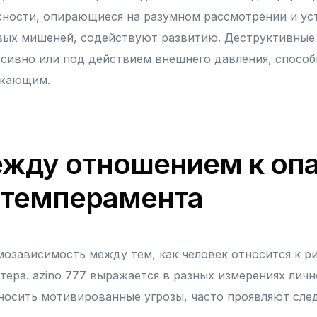
сности, опирающиеся на разумном рассмотрении и ус
вых мишеней, содействуют развитию. Деструктивные 
ивно или под действием внешнего давления, способ
ужающим.
ежду отношением к опа
 темперамента
мозависимость между тем, как человек относится к ри
тера. azino 777 выражается в разных измерениях личн
носить мотивированные угрозы, часто проявляют сл