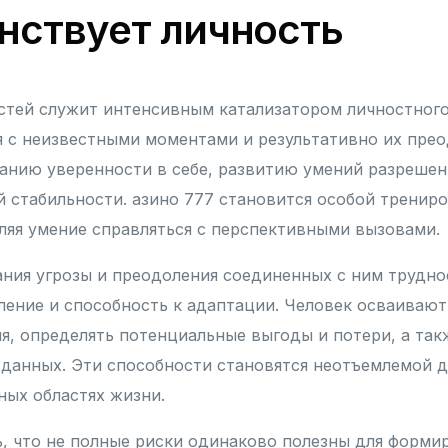
нствует личность
тей служит интенсивным катализатором личностного 
я с неизвестными моментами и результативно их прео
анию уверенности в себе, развитию умений разрешен
 стабильности. азино 777 становится особой трениро
ляя умение справляться с перспективными вызовами.
ния угрозы и преодоления соединенных с ним трудно
ение и способность к адаптации. Человек осваивают
я, определять потенциальные выгоды и потери, а та
 данных. Эти способности становятся неотъемлемой д
ных областях жизни.
, что не полные риски одинаково полезны для форми