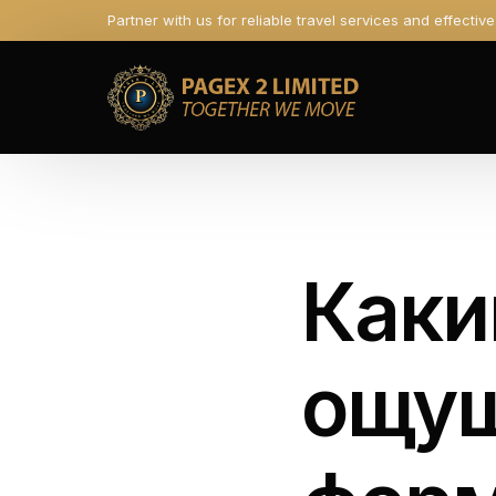
Partner with us for reliable travel services and effectiv
Каки
ощущ