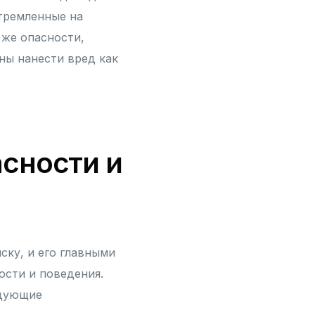
тремленные на
же опасности,
ны нанести вред как
сности и
ску, и его главными
ости и поведения.
едующие