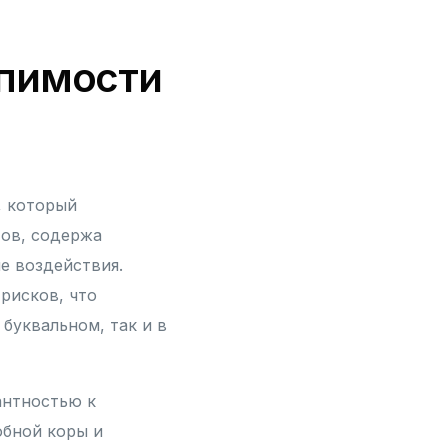
рпимости
, который
тов, содержа
е воздействия.
рисков, что
 буквальном, так и в
антностью к
обной коры и