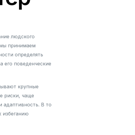
ание людского
м мы принимаем
ности определять
а его поведенческие
зывают крупные
е риски, чаще
 адаптивность. В то
к избеганию