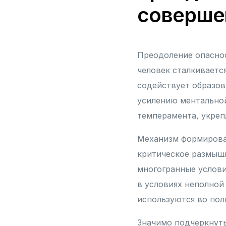
соверше
Преодоление опаснос
человек сталкиваетс
содействует образов
усилению ментальной
темперамента, укреп
Механизм формирова
критическое размышл
многогранные услови
в условиях неполной
используются во пол
Значимо подчеркнуть