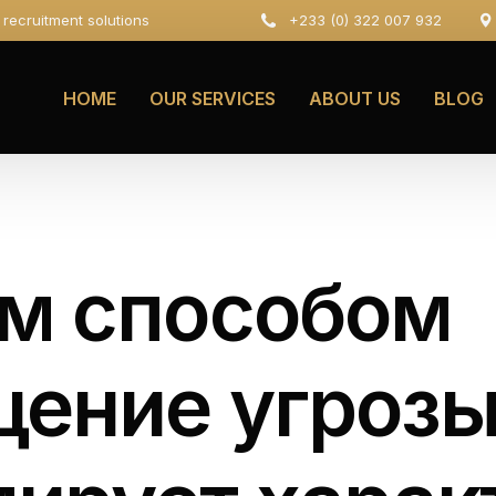
e recruitment solutions
+233 (0) 322 007 932
HOME
OUR SERVICES
ABOUT US
BLOG
м способом
ение угроз