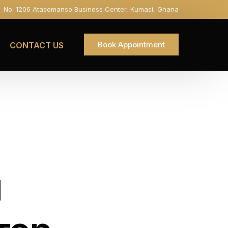
No. 1206 Atasomanso Business Center, Kumasi, Ghana
Book Appointment
CONTACT US
ы