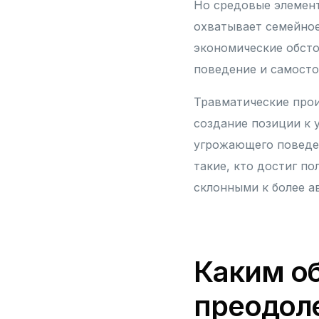
Но средовые элемент
охватывает семейное
экономические обсто
поведение и самосто
Травматические прои
создание позиции к 
угрожающего поведен
такие, кто достиг п
склонными к более 
Каким о
преодол