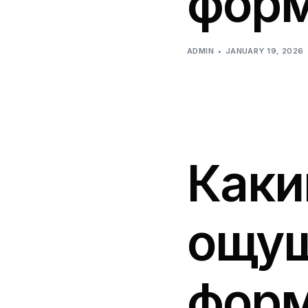
форм
ADMIN
JANUARY 19, 2026
Каки
ощущ
форм