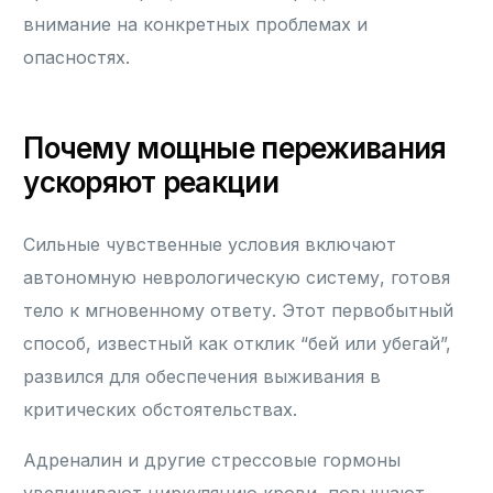
внимание на конкретных проблемах и
опасностях.
Почему мощные переживания
ускоряют реакции
Сильные чувственные условия включают
автономную неврологическую систему, готовя
тело к мгновенному ответу. Этот первобытный
способ, известный как отклик “бей или убегай”,
развился для обеспечения выживания в
критических обстоятельствах.
Адреналин и другие стрессовые гормоны