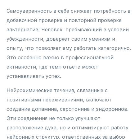
Самоуверенность в себе снижает потребность в
добавочной проверке и повторной проверке
альтернатив. Человек, пребывающий в условии
убежденности, доверяет своим умениям и
опыту, что позволяет ему работать категорично.
Это особенно важно в профессиональной
активности, где темп ответа может
устанавливать успех.
Нейрохимические течения, связанные с
позитивными переживаниями, включают
создание допамина, серотонина и эндорфинов.
Эти соединения не только улучшают
расположение духа, но и оптимизируют работу
нейронных структур, ответственных за выбор