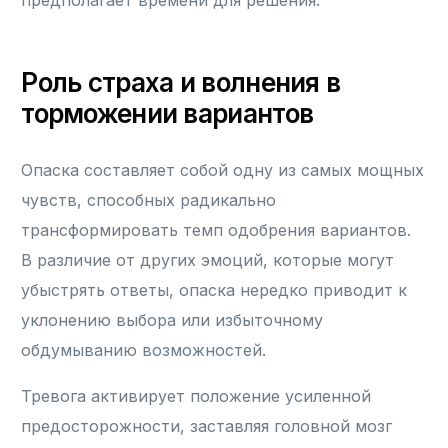
предполагает времени для решения.
Роль страха и волнения в
торможении вариантов
Опаска составляет собой одну из самых мощных
чувств, способных радикально
трансформировать темп одобрения вариантов.
В различие от других эмоций, которые могут
убыстрять ответы, опаска нередко приводит к
уклонению выбора или избыточному
обдумыванию возможностей.
Тревога активирует положение усиленной
предосторожности, заставляя головной мозг