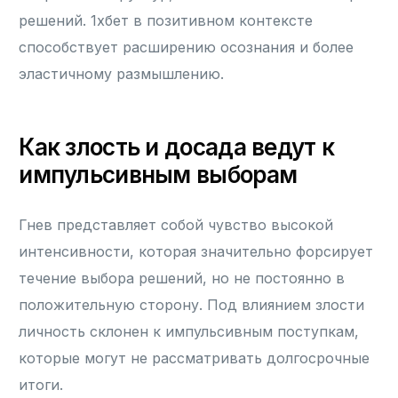
решений. 1хбет в позитивном контексте
способствует расширению осознания и более
эластичному размышлению.
Как злость и досада ведут к
импульсивным выборам
Гнев представляет собой чувство высокой
интенсивности, которая значительно форсирует
течение выбора решений, но не постоянно в
положительную сторону. Под влиянием злости
личность склонен к импульсивным поступкам,
которые могут не рассматривать долгосрочные
итоги.