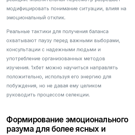
модифицировать понимание ситуации, влияя на
эмоциональный отклик.
Реальные тактики для получения баланса
охватывают паузу перед важными выборами,
консультации с надежными людьми и
употребление организованных методов
изучения. 1хбет можно научиться направлять
положительно, используя его энергию для
побуждения, но не давая ему целиком
руководить процессом селекции.
Формирование эмоционального
разума для более ясных и