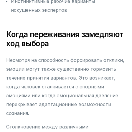
Инстинктивные рабочие варианты
искушенных экспертов
Когда переживания замедляют
ход выбора
Несмотря на способность форсировать отклики,
эмоции могут также существенно тормозить
течение принятия вариантов. Это возникает,
когда человек сталкивается с спорными
эмоциями или когда эмоциональная давление
перекрывает адаптационные возможности
сознания.
Столкновение между различными