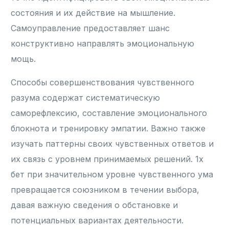
состояния и их действие на мышление.
Самоуправление предоставляет шанс
конструктивно направлять эмоциональную
мощь.
Способы совершенствования чувственного
разума содержат систематическую
саморефлексию, составление эмоционального
блокнота и тренировку эмпатии. Важно также
изучать паттерны своих чувственных ответов и
их связь с уровнем принимаемых решений. 1х
бет при значительном уровне чувственного ума
превращается союзником в течении выбора,
давая важную сведения о обстановке и
потенциальных вариантах деятельности.