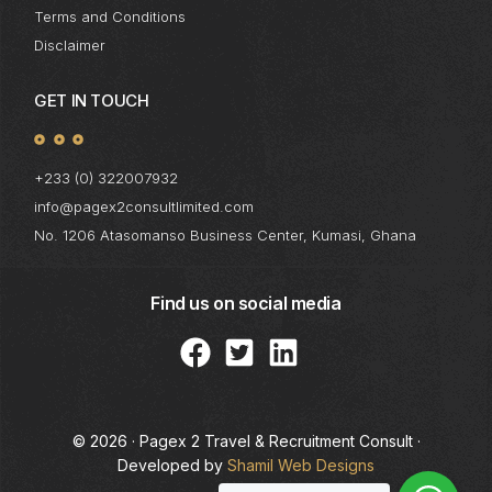
Terms and Conditions
Disclaimer
GET IN TOUCH
+233 (0) 322007932
info@pagex2consultlimited.com
No. 1206 Atasomanso Business Center, Kumasi, Ghana
Find us on social media
© 2026 · Pagex 2 Travel & Recruitment Consult ·
Developed by
Shamil Web Designs