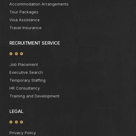
Accommodation Arrangements
Tour Packages
Visa Assistance
Travel Insurance
RECRUITMENT SERVICE
Job Placement
Executive Search
Temporary Staffing
HR Consultancy
Training and Development
LEGAL
Privacy Policy