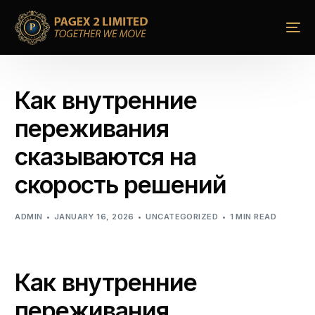
Как внутренние
переживания
сказываются на
скорость решений
ADMIN
JANUARY 16, 2026
UNCATEGORIZED
1 MIN READ
Как внутренние
переживания