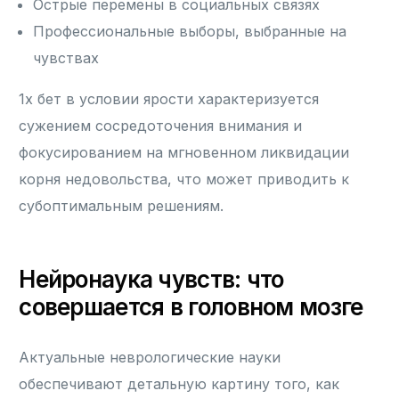
Острые перемены в социальных связях
Профессиональные выборы, выбранные на
чувствах
1х бет в условии ярости характеризуется
сужением сосредоточения внимания и
фокусированием на мгновенном ликвидации
корня недовольства, что может приводить к
субоптимальным решениям.
Нейронаука чувств: что
совершается в головном мозге
Актуальные неврологические науки
обеспечивают детальную картину того, как