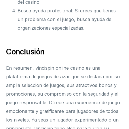
del casino.
Busca ayuda profesional: Si crees que tienes
un problema con el juego, busca ayuda de
organizaciones especializadas.
Conclusión
En resumen, vincispin online casino es una
plataforma de juegos de azar que se destaca por su
amplia selección de juegos, sus atractivos bonos y
promociones, su compromiso con la seguridad y el
juego responsable. Ofrece una experiencia de juego
emocionante y gratificante para jugadores de todos
los niveles. Ya seas un jugador experimentado o un
principiante, vincispin tiene algo para ti. Con su