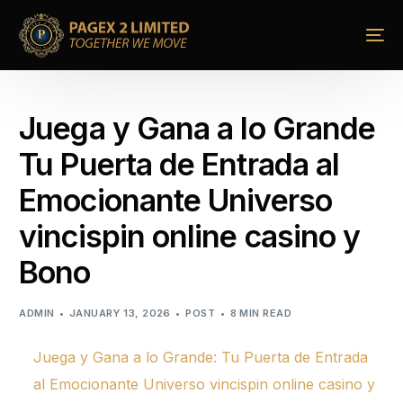
Juega y Gana a lo Grande
Tu Puerta de Entrada al
Emocionante Universo
vincispin online casino y
Bono
ADMIN
JANUARY 13, 2026
POST
8 MIN READ
Juega y Gana a lo Grande: Tu Puerta de Entrada
al Emocionante Universo vincispin online casino y