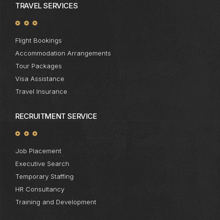
TRAVEL SERVICES
Flight Bookings
Accommodation Arrangements
Tour Packages
Visa Assistance
Travel Insurance
RECRUITMENT SERVICE
Job Placement
Executive Search
Temporary Staffing
HR Consultancy
Training and Development