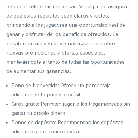
de poder retirar las ganancias. Vincispin se asegura
de que estos requisitos sean claros y justos,
brindando a los jugadores una oportunidad real de
ganar y disfrutar de los beneficios ofrecidos. La
plataforma también envía notificaciones sobre
nuevas promociones y ofertas especiales,
manteniéndote al tanto de todas las oportunidades
de aumentar tus ganancias.
Bono de bienvenida: Ofrece un porcentaje
adicional en tu primer depósito.
Giros gratis: Permiten jugar a las tragamonedas sin
gastar tu propio dinero.
Bonos de depósito: Recompensan los depósitos
adicionales con fondos extra.