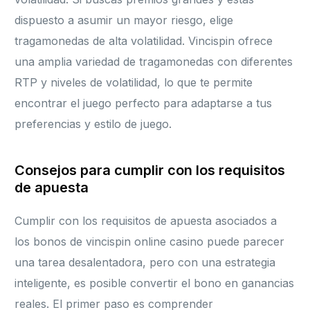
dispuesto a asumir un mayor riesgo, elige
tragamonedas de alta volatilidad. Vincispin ofrece
una amplia variedad de tragamonedas con diferentes
RTP y niveles de volatilidad, lo que te permite
encontrar el juego perfecto para adaptarse a tus
preferencias y estilo de juego.
Consejos para cumplir con los requisitos
de apuesta
Cumplir con los requisitos de apuesta asociados a
los bonos de vincispin online casino puede parecer
una tarea desalentadora, pero con una estrategia
inteligente, es posible convertir el bono en ganancias
reales. El primer paso es comprender