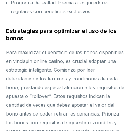
Programa de lealtad: Premia a los jugadores
regulares con beneficios exclusivos.
Estrategias para optimizar el uso de los
bonos
Para maximizar el beneficio de los bonos disponibles
en vincispin online casino, es crucial adoptar una
estrategia inteligente. Comienza por leer
detenidamente los términos y condiciones de cada
bono, prestando especial atención a los requisitos de
apuesta o “rollover”. Estos requisitos indican la
cantidad de veces que debes apostar el valor del
bono antes de poder retirar las ganancias. Prioriza
los bonos con requisitos de apuesta razonables y