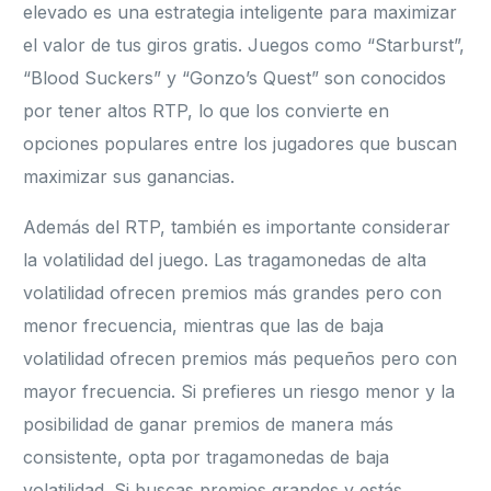
elevado es una estrategia inteligente para maximizar
el valor de tus giros gratis. Juegos como “Starburst”,
“Blood Suckers” y “Gonzo’s Quest” son conocidos
por tener altos RTP, lo que los convierte en
opciones populares entre los jugadores que buscan
maximizar sus ganancias.
Además del RTP, también es importante considerar
la volatilidad del juego. Las tragamonedas de alta
volatilidad ofrecen premios más grandes pero con
menor frecuencia, mientras que las de baja
volatilidad ofrecen premios más pequeños pero con
mayor frecuencia. Si prefieres un riesgo menor y la
posibilidad de ganar premios de manera más
consistente, opta por tragamonedas de baja
volatilidad. Si buscas premios grandes y estás