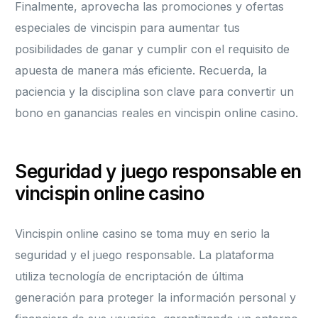
Finalmente, aprovecha las promociones y ofertas
especiales de vincispin para aumentar tus
posibilidades de ganar y cumplir con el requisito de
apuesta de manera más eficiente. Recuerda, la
paciencia y la disciplina son clave para convertir un
bono en ganancias reales en vincispin online casino.
Seguridad y juego responsable en
vincispin online casino
Vincispin online casino se toma muy en serio la
seguridad y el juego responsable. La plataforma
utiliza tecnología de encriptación de última
generación para proteger la información personal y