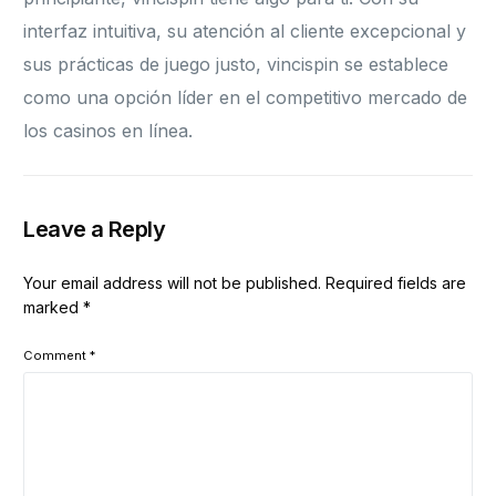
interfaz intuitiva, su atención al cliente excepcional y
sus prácticas de juego justo, vincispin se establece
como una opción líder en el competitivo mercado de
los casinos en línea.
Leave a Reply
Your email address will not be published.
Required fields are
marked
*
Comment
*