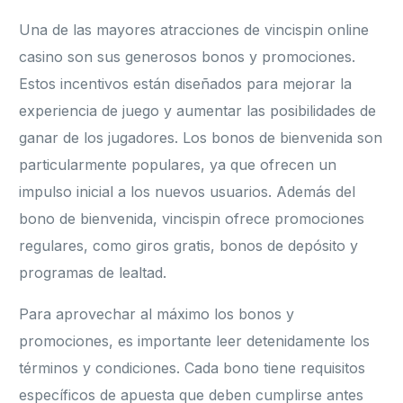
Una de las mayores atracciones de vincispin online
casino son sus generosos bonos y promociones.
Estos incentivos están diseñados para mejorar la
experiencia de juego y aumentar las posibilidades de
ganar de los jugadores. Los bonos de bienvenida son
particularmente populares, ya que ofrecen un
impulso inicial a los nuevos usuarios. Además del
bono de bienvenida, vincispin ofrece promociones
regulares, como giros gratis, bonos de depósito y
programas de lealtad.
Para aprovechar al máximo los bonos y
promociones, es importante leer detenidamente los
términos y condiciones. Cada bono tiene requisitos
específicos de apuesta que deben cumplirse antes