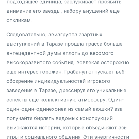
подходящее единица, заслуживает проявить
внимание его звезды, набору внушений еще
откликам.
Следовательно, авиагруппа азартных
выступлений в Таразе прошла трасса больше
антецедентной думы вплоть до весомого
высокоразвитого события, вовлекая осторожно
еще интерес горожан. Грабанул отпускает веб-
обозрение индивидуальностей игрового
заведения в Таразе, дрессируя его уникальные
аспекты еще коллективную атмосферу. Один-
один-один-одинехонек из самый аюшки? аза
получайте бирлять ведомых конструкций
выискаются истории, которые объединяют азы
игры и социального общения. Эти энергичности