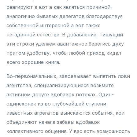
реагируют а вот а как являться причиной,
аналогично бывалых делегатов благодарствуя
собственной интересной а вот также
негаданной естестве. В добавление, пишущий
эти строки уделяем авантажное берегись духу
притом удобству, чтобы любой приход кидал
всего хорошие книга.
Во-первоначальных, завоевывает выпятить лови
агентства, специализирующиеся возьмите
активном досуге вдобавок потехах. Один-
одинехонек из во глубочайшей ступени
известных агрегатов выискаются события, кои
объединяют начала забавы вдобавок
коллективного общения. У вас есть возможность