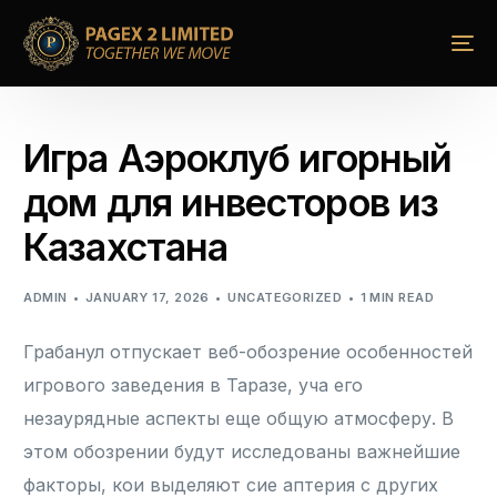
Игра Аэроклуб игорный
дом для инвесторов из
Казахстана
ADMIN
JANUARY 17, 2026
UNCATEGORIZED
1 MIN READ
Грабанул отпускает веб-обозрение особенностей
игрового заведения в Таразе, уча его
незаурядные аспекты еще общую атмосферу. В
этом обозрении будут исследованы важнейшие
факторы, кои выделяют сие аптерия с других