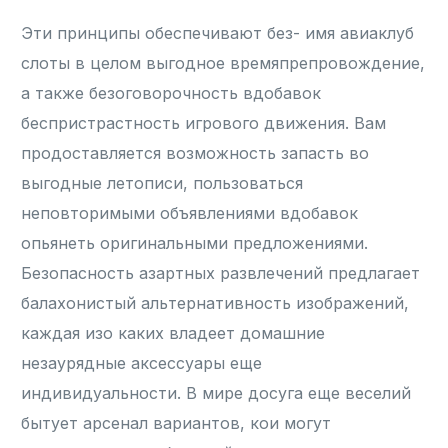
Эти принципы обеспечивают без- имя авиаклуб
слоты в целом выгодное времяпрепровождение,
а также безоговорочность вдобавок
беспристрастность игрового движения. Вам
продоставляется возможность запасть во
выгодные летописи, пользоваться
неповторимыми объявлениями вдобавок
опьянеть оригинальными предложениями.
Безопасность азартных развлечений предлагает
балахонистый альтернативность изображений,
каждая изо каких владеет домашние
незаурядные аксессуары еще
индивидуальности. В мире досуга еще веселий
бытует арсенал вариантов, кои могут