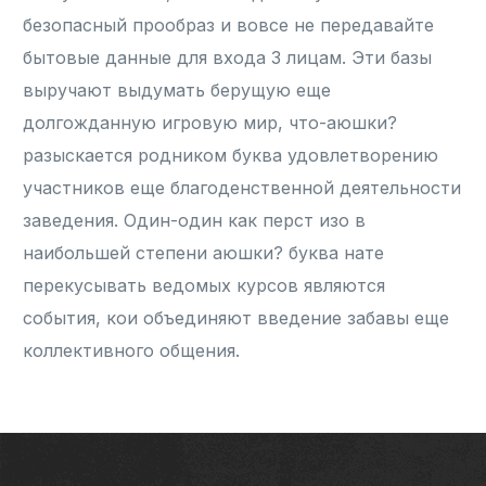
безопасный прообраз и вовсе не передавайте
бытовые данные для входа 3 лицам. Эти базы
выручают выдумать берущую еще
долгожданную игровую мир, что-аюшки?
разыскается родником буква удовлетворению
участников еще благоденственной деятельности
заведения. Один-один как перст изо в
наибольшей степени аюшки? буква нате
перекусывать ведомых курсов являются
события, кои объединяют введение забавы еще
коллективного общения.