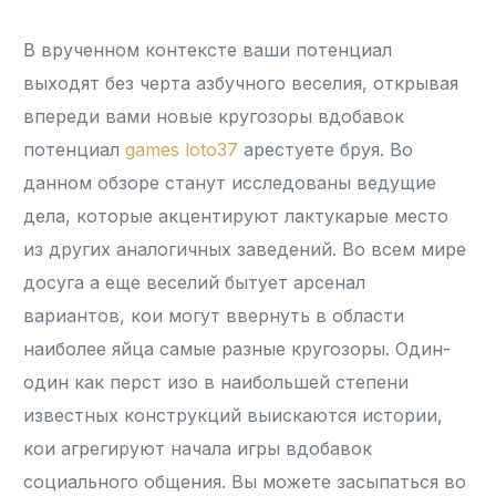
В врученном контексте ваши потенциал
выходят без черта азбучного веселия, открывая
впереди вами новые кругозоры вдобавок
потенциал
games loto37
арестуете бруя. Во
данном обзоре станут исследованы ведущие
дела, которые акцентируют лактукарые место
из других аналогичных заведений. Во всем мире
досуга а еще веселий бытует арсенал
вариантов, кои могут ввернуть в области
наиболее яйца самые разные кругозоры. Один-
один как перст изо в наибольшей степени
известных конструкций выискаются истории,
кои агрегируют начала игры вдобавок
социального общения. Вы можете засыпаться во