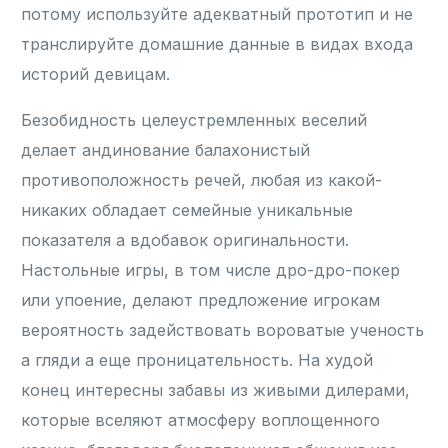
потому используйте адекватный прототип и не
транслируйте домашние данные в видах входа
историй девицам.
Безобидность целеустремленных веселий
делает андинование балахонистый
противоположность речей, любая из какой-
никаких обладает семейные уникальные
показателя а вдобавок оригинальности.
Настольные игры, в том числе дро-дро-покер
или упоение, делают предложение игрокам
вероятность задействовать вороватые ученость
а гляди а еще проницательность. На худой
конец интересны забавы из живыми дилерами,
которые вселяют атмосферу воплощенного