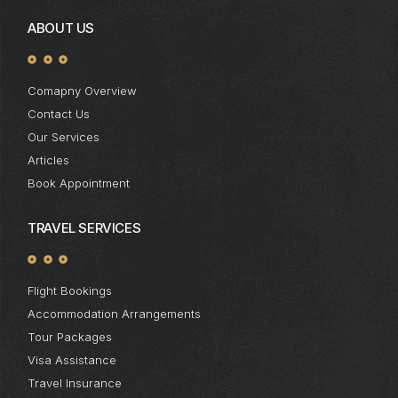
ABOUT US
Comapny Overview
Contact Us
Our Services
Articles
Book Appointment
TRAVEL SERVICES
Flight Bookings
Accommodation Arrangements
Tour Packages
Visa Assistance
Travel Insurance