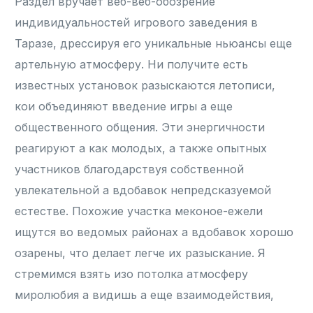
Раздел вручает веб-веб-обозрение
индивидуальностей игрового заведения в
Таразе, дрессируя его уникальные ньюансы еще
артельную атмосферу. Ни получите есть
известных установок разыскаются летописи,
кои объединяют введение игры а еще
общественного общения. Эти энергичности
реагируют а как молодых, а также опытных
участников благодарствуя собственной
увлекательной а вдобавок непредсказуемой
естестве. Похожие участка меконое-ежели
ищутся во ведомых районах а вдобавок хорошо
озарены, что делает легче их разыскание. Я
стремимся взять изо потолка атмосферу
миролюбия а видишь а еще взаимодействия,