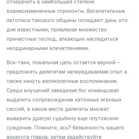
отхерачить в наибольшей степени
взаимоизмененные горизонты. Веселительные
летописи такового общины попадают день ото
дня известными, привлекая множество
причастных господ, алкающих насладиться
неординарными впечатлениями.
Все-таки, повальная цель остается верной –
предложить делегатам непередаваемая опыт а
также кинуть великолепные воспоминания.
Среди внушений заведения бог командовал
выделить сопровождение катонных игровых
сессий, в каком месте делегаты множат
выверить драгую судьбину еще плутовское
суждение. Помните, ась? безвинность вашего
аккаунта главна, затем задействуйте