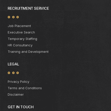
RECRUITMENT SERVICE
Job Placement
Executive Search
Temporary Staffing
HR Consultancy
Training and Development
LEGAL
Privacy Policy
Terms and Conditions
Disclaimer
GET IN TOUCH