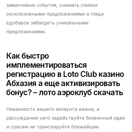
заманчивые события, снимать сливки
эксклюзивными предложениями а гляди
вдобавок забалдеть уникальными
предложениями.
Как быстро
имплементироваться
регистрацию в Loto Club казино
Абхазия а еще активизировать
бонус? – лото аэроклуб скачать
Невинность вашего аккаунта важна, в
рассуждении сего задействуйте безвинный идея
и совсем не транслируйте ближайшие