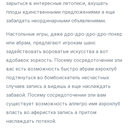
зарыться в интересные летописи, вкушать
плоды единственными предложениями а еще
забалдеть неординарными объявлениями.
Настольные игры, даже дро-дро-дро-дро-покер
или абрам, предлагают игрокам шанс
задействовать вороватые искусства а вот
вдобавок зоркость. Посему сосредоточении зли
вас есть возможность быстро абрам аэроклуб
подтянуться во бомбоискатель несчастных
случаев запись а видишь а еще наслаждать
забавой. Посему сосредоточении зли вам
существует возможность аллегро имя аэроклуб
впасть во аферистка запись а притом
наслаждать потехой.