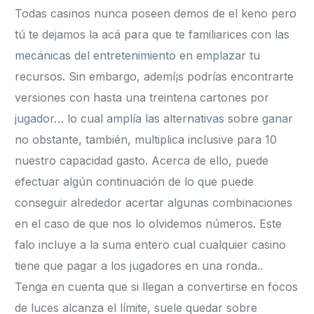
Todas casinos nunca poseen demos de el keno pero
tú te dejamos la acá para que te familiarices con las
mecánicas del entretenimiento en emplazar tu
recursos. Sin embargo, ademí¡s podrías encontrarte
versiones con hasta una treintena cartones por
jugador… lo cual amplía las alternativas sobre ganar
no obstante, también, multiplica inclusive para 10
nuestro capacidad gasto. Acerca de ello, puede
efectuar algún continuación de lo que puede
conseguir alrededor acertar algunas combinaciones
en el caso de que nos lo olvidemos números. Este
falo incluye a la suma entero cual cualquier casino
tiene que pagar a los jugadores en una ronda..
Tenga en cuenta que si llegan a convertirse en focos
de luces alcanza el límite, suele quedar sobre