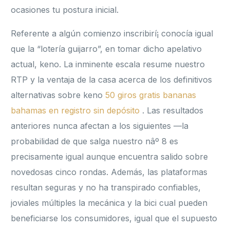
ocasiones tu postura inicial.
Referente a algún comienzo inscribirí¡ conocía igual
que la “lotería guijarro”, en tomar dicho apelativo
actual, keno. La inminente escala resume nuestro
RTP y la ventaja de la casa acerca de los definitivos
alternativas sobre keno
50 giros gratis bananas
bahamas en registro sin depósito
. Las resultados
anteriores nunca afectan a los siguientes —la
probabilidad de que salga nuestro nâº 8 es
precisamente igual aunque encuentra salido sobre
novedosas cinco rondas. Además, las plataformas
resultan seguras y no ha transpirado confiables,
joviales múltiples la mecánica y la bici cual pueden
beneficiarse los consumidores, igual que el supuesto