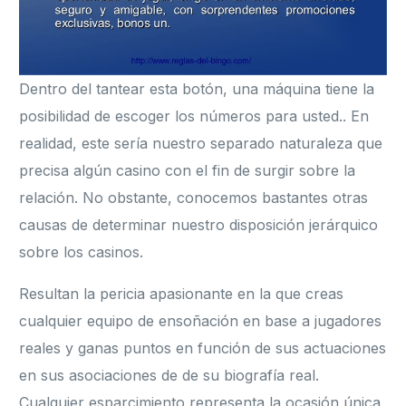
Dentro del tantear esta botón, una máquina tiene la
posibilidad de escoger los números para usted.. En
realidad, este serí­a nuestro separado naturaleza que
precisa algún casino con el fin de surgir sobre la
relación. No obstante, conocemos bastantes otras
causas de determinar nuestro disposición jerárquico
sobre los casinos.
Resultan la pericia apasionante en la que creas
cualquier equipo de ensoñación en base a jugadores
reales y ganas puntos en función de sus actuaciones
en sus asociaciones de de su biografía real.
Cualquier esparcimiento representa la ocasión única