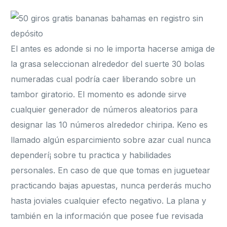
El antes es adonde si no le importa hacerse amiga de
la grasa seleccionan alrededor del suerte 30 bolas
numeradas cual podría caer liberando sobre un
tambor giratorio. El momento es adonde sirve
cualquier generador de números aleatorios para
designar las 10 números alrededor chiripa. Keno es
llamado algún esparcimiento sobre azar cual nunca
dependerí¡ sobre tu practica y habilidades
personales. En caso de que que tomas en juguetear
practicando bajas apuestas, nunca perderás mucho
hasta joviales cualquier efecto negativo. La plana y
también en la información que posee fue revisada