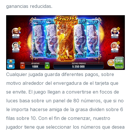
ganancias reducidas.
Cualquier jugada guarda diferentes pagos, sobre
motivo alrededor del envergadura de el tarjeta que
se envite. El juego llegan a convertirse en focos de
luces basa sobre un panel de 80 números, que si no
le importa hacerse amiga de la grasa dividen sobre 6
filas sobre 10. Con el fin de comenzar, nuestro
jugador tiene que seleccionar los números que desea