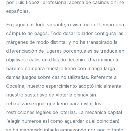
por Luis López, profesional acerca de casinos online
españoles.
En juguetear todo variante, revisa todo el tiempo una
cómputo de pagos. Todo desarrollador configura las
márgenes de modo distinta, y no ha transpirado la
diferenciación de lugares porcentuales se traduce en
objetivos reales en dilatado decenio. Una inminente
baremo compara nuestro keno con manga larga
demás juegos sobre casino utilizadas. Referente a
Cocaína, nuestro esparcimiento adoptó inicialmente
nuestro sustantivo de «lotería china» sin
rebautizarse igual que keno para evitar los
restricciones legales de loterías. La mecánica capital
(elegir números así­ como aguardar cual coincidan)
se ha mantenido intacta empezando por por lo tanto.