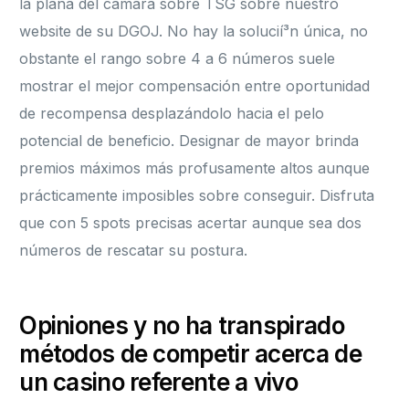
la plana del cámara sobre TSG sobre nuestro
website de su DGOJ. No hay la solucií³n única, no
obstante el rango sobre 4 a 6 números suele
mostrar el mejor compensación entre oportunidad
de recompensa desplazándolo hacia el pelo
potencial de beneficio. Designar de mayor brinda
premios máximos más profusamente altos aunque
prácticamente imposibles sobre conseguir. Disfruta
que con 5 spots precisas acertar aunque sea dos
números de rescatar su postura.
Opiniones y no ha transpirado
métodos de competir acerca de
un casino referente a vivo