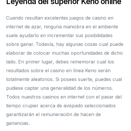
Leyenda del superior Keno online
Cuando resultan excelentes juegos de casino en
internet de azar, ninguna maniobra en el ambiente
suele ayudarlo en incrementar sus posibilidades
sobre ganar. Todavía, hay algunas cosas cual puede
elaborar de colocar muchas oportunidades de dicho
lado. En primer lugar, debes rememorar cual los
resultados sobre el casino en línea Keno serán
totalmente aleatorios. Si posees suerte, puedes cual
pudiese captar una generalidad de los números.
Todos nuestros casinos en internet con el pasar del
tiempo crupier acerca de avispado seleccionados
garantizarán el remuneración de hacen de
ganancias.