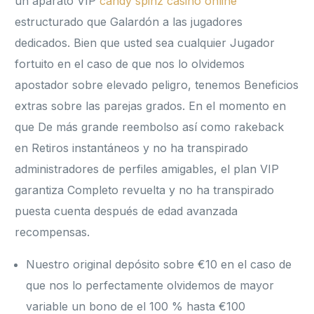
un aparato VIP
candy spinz casino online
estructurado que Galardón a las jugadores
dedicados. Bien que usted sea cualquier Jugador
fortuito en el caso de que nos lo olvidemos
apostador sobre elevado peligro, tenemos Beneficios
extras sobre las parejas grados. En el momento en
que De más grande reembolso así­ como rakeback
en Retiros instantáneos y no ha transpirado
administradores de perfiles amigables, el plan VIP
garantiza Completo revuelta y no ha transpirado
puesta cuenta después de edad avanzada
recompensas.
Nuestro original depósito sobre €10 en el caso de
que nos lo perfectamente olvidemos de mayor
variable un bono de el 100 % hasta €100