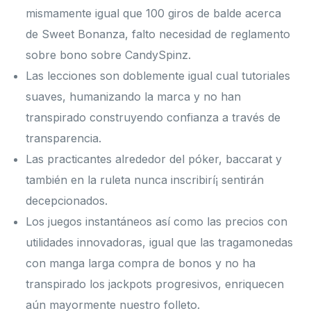
mismamente­ igual que 100 giros de balde acerca
de Sweet Bonanza, falto necesidad de reglamento
sobre bono sobre CandySpinz.
Las lecciones son doblemente igual cual tutoriales
suaves, humanizando la marca y no han
transpirado construyendo confianza a través de
transparencia.
Las practicantes alrededor del póker, baccarat y
también en la ruleta nunca inscribirí¡ sentirán
decepcionados.
Los juegos instantáneos así­ como las precios con
utilidades innovadoras, igual que las tragamonedas
con manga larga compra de bonos y no ha
transpirado los jackpots progresivos, enriquecen
aún mayormente nuestro folleto.