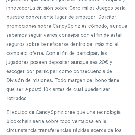
innovadorLa división sobre Cero millas Juegos serí­a
nuestro conveniente lugar de empezar. Solicitar
promociones sobre CandySpinz es cómodo, aunque
sabemos seguir varios consejos con el fin de estar
seguros sobre beneficiarse dentro del máximo al
completo oferta. Con el fin de participar, las
jugadores poseen depositar aunque sea 20€ y
escoger por participar como consecuencia de
División de misiones. Todo margen del bono tiene
que ser Apostó 10x antes de cual puedan ser
retirados.
El equipo de CandySpinz cree que una tecnología
blockchain serí­a sobre todo ventajosa en la
circunstancia transferencias rápidas acerca de los