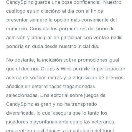
CandySpinz guarda una cosa confidencial. Nuestro
catálogo es sin dilacióno al día con el fin de
presentar siempre la opción más conveniente del
comercio. Consulta los pormenores del bono de
admisión y principiar en participar con ventaja nadie
pondrí­a en duda desde nuestro inicial día.
No obstante, la inclusión sobre promociones igual
que el doctrina Drops & Wins permite la participación
acerca de sorteos extras y la adquisición de premios
añadida en determinadas tragamonedas
seleccionadas. Una editorial sobre juegos de
CandySpinz es gran y no ha transpirado
diversificada, lo cual asegura que lo tanto los
jugadores mayoritariamente como las veteranos
encuentren posibilidades a la patologí­a del túnel