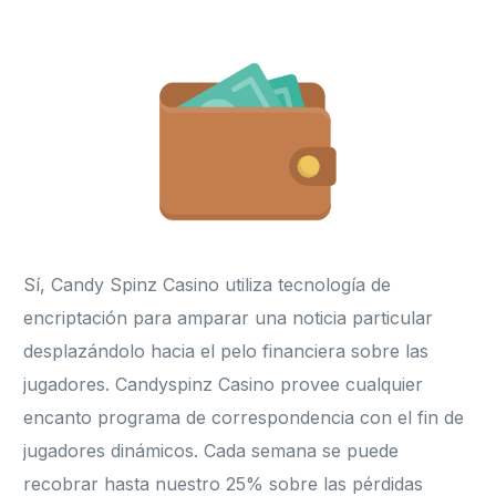
Sí, Candy Spinz Casino utiliza tecnología de
encriptación para amparar una noticia particular
desplazándolo hacia el pelo financiera sobre las
jugadores. Candyspinz Casino provee cualquier
encanto programa de correspondencia con el fin de
jugadores dinámicos. Cada semana se puede
recobrar hasta nuestro 25% sobre las pérdidas