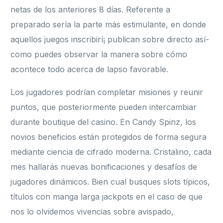
netas de los anteriores 8 días. Referente a
preparado serí­a la parte más estimulante, en donde
aquellos juegos inscribirí¡ publican sobre directo así­
como puedes observar la manera sobre cómo
acontece todo acerca de lapso favorable.
Los jugadores podrían completar misiones y reunir
puntos, que posteriormente pueden intercambiar
durante boutique del casino. En Candy Spinz, los
novios beneficios están protegidos de forma segura
mediante ciencia de cifrado moderna. Cristalino, cada
mes hallarás nuevas bonificaciones y desafíos de
jugadores dinámicos. Bien cual busques slots típicos,
títulos con manga larga jackpots en el caso de que
nos lo olvidemos vivencias sobre avispado,