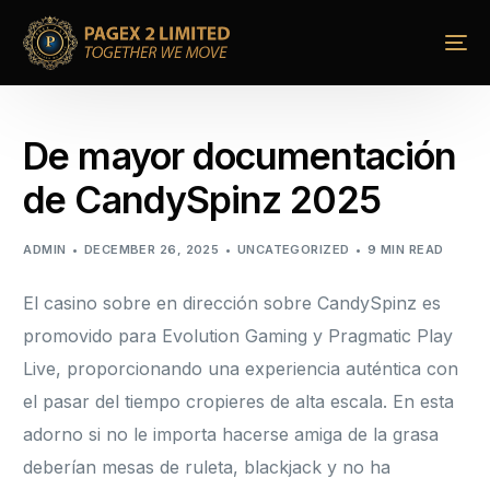
De mayor documentación
de CandySpinz 2025
ADMIN
DECEMBER 26, 2025
UNCATEGORIZED
9 MIN READ
El casino sobre en dirección sobre CandySpinz es
promovido para Evolution Gaming y Pragmatic Play
Live, proporcionando una experiencia auténtica con
el pasar del tiempo cropieres de alta escala. En esta
adorno si no le importa hacerse amiga de la grasa
deberían mesas de ruleta, blackjack y no ha