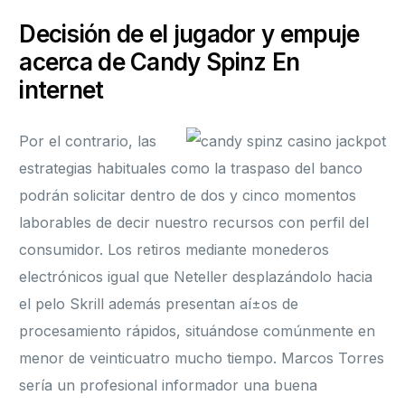
Decisión de el jugador y empuje
acerca de Candy Spinz En
internet
Por el contrario, las
estrategias habituales como la traspaso del banco
podrán solicitar dentro de dos y cinco momentos
laborables de decir nuestro recursos con perfil del
consumidor. Los retiros mediante monederos
electrónicos igual que Neteller desplazándolo hacia
el pelo Skrill además presentan aí±os de
procesamiento rápidos, situándose comúnmente en
menor de veinticuatro mucho tiempo. Marcos Torres
serí­a un profesional informador una buena