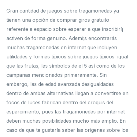
Gran cantidad de juegos sobre tragamonedas ya
tienen una opción de comprar giros gratuito
referente a espacio sobre esperar a que inscribirí¡
activen de forma genuino. Ademí¡s encontrarás
muchas tragamonedas en internet que incluyen
utilidades y formas típicos sobre juegos tí­picos, igual
que las frutas, las símbolos de el 5 así­ como de los
campanas mencionados primeramente. Sin
embargo, las de edad avanzada desigualdades
dentro de ambas alternativas llegan a convertirse en
focos de luces fabrican dentro del croquis del
esparcimiento, pues las tragamonedas por internet
deben muchas posibilidades mucho más amplio. En
caso de que te gustaría saber las orígenes sobre los