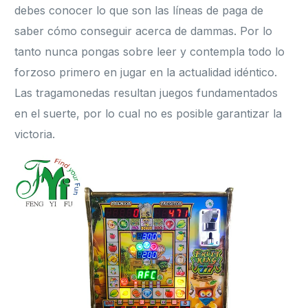
debes conocer lo que son las líneas de paga de
saber cómo conseguir acerca de dammas. Por lo
tanto nunca pongas sobre leer y contempla todo lo
forzoso primero en jugar en la actualidad idéntico.
Las tragamonedas resultan juegos fundamentados
en el suerte, por lo cual no es posible garantizar la
victoria.