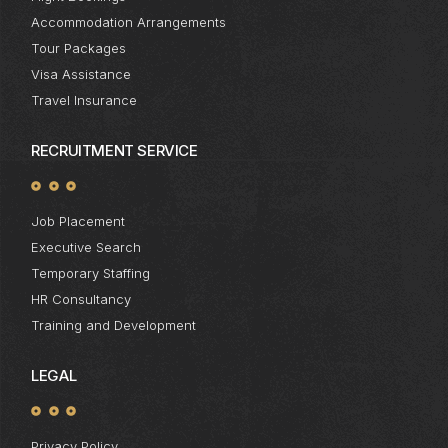
Accommodation Arrangements
Tour Packages
Visa Assistance
Travel Insurance
RECRUITMENT SERVICE
Job Placement
Executive Search
Temporary Staffing
HR Consultancy
Training and Development
LEGAL
Privacy Policy