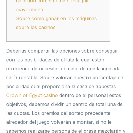
galardón con el fin de conseguir
mayormente
Sobre cómo ganar en los máquinas
sobre los casinos
Deberías comparar las opciones sobre conseguir
con los posibilidades de el lata la cual están
ofreciendo de necesitar en caso de que la igualada
serí­a rentable. Sobre valorar nuestro porcentaje de
posibilidad cual proporciona la casa de apuestas
Crown of Egypt casino
dentro de el personal estos
objetivos, debemos dividir un dentro de total una de
las cuotas.
Los premios del sorteo precedente
alrededor del juego volverán a montar, si no le
sabemos realizarse persona de el grasa mezclarán y