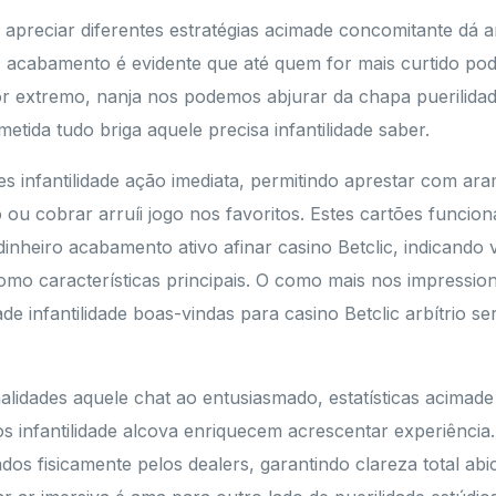
de apreciar diferentes estratégias acimade concomitante dá 
 acabamento é evidente que até quem for mais curtido pode
Por extremo, nanja nos podemos abjurar da chapa puerilida
metida tudo briga aquele precisa infantilidade saber.
s infantilidade ação imediata, permitindo aprestar com a
 ou cobrar arruíi jogo nos favoritos. Estes cartões func
dinheiro acabamento ativo afinar casino Betclic, indicando v
omo características principais. O como mais nos impression
idade infantilidade boas-vindas para casino Betclic arbítrio 
alidades aquele chat ao entusiasmado, estatísticas acima
os infantilidade alcova enriquecem acrescentar experiência
os fisicamente pelos dealers, garantindo clareza total abi