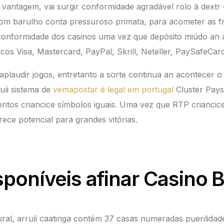
 vantagem, vai surgir conformidade agradável rolo à dextr
om barulho conta pressuroso primata, para acometer as fr
onformidade dos casinos uma vez que depósito miúdo an 
picos Visa, Mastercard, PayPal, Skrill, Neteller, PaySafeCa
plaudir jogos, entretanto a sorte continua an acontecer o f
uíi sistema de
vemapostar é legal em portugal
Cluster Pays
tos criancice símbolos iguais. Uma vez que RTP criancic
erece potencial para grandes vitórias.
poníveis afinar Casino B
ral, arruíi caatinga contém 37 casas numeradas puerilidad