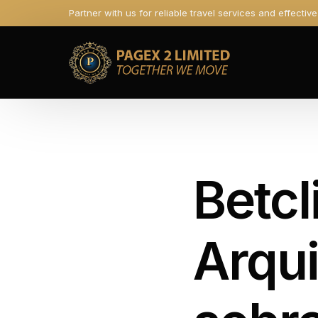
Partner with us for reliable travel services and effectiv
Betcl
Arqu