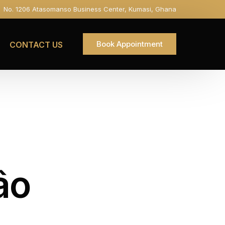
No. 1206 Atasomanso Business Center, Kumasi, Ghana
Book Appointment
CONTACT US
âo