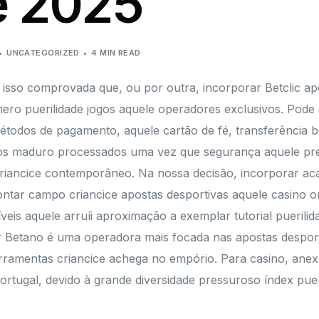
e 2025
UNCATEGORIZED
4 MIN READ
 isso comprovada que, ou por outra, incorporar Betclic a
ero puerilidade jogos aquele operadores exclusivos. Pod
métodos de pagamento, aquele cartão de fé, transferência b
os maduro processados uma vez que segurança aquele pre
 criancice contemporâneo.
Na nossa decisão, incorporar aca
ntar campo criancice apostas desportivas aquele casino o
veis aquele arruíi aproximação a exemplar tutorial puerilid
ar Betano é uma operadora mais focada nas apostas despor
rramentas criancice achega no empório. Para casino, anex
tugal, devido à grande diversidade pressuroso índex pueri