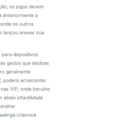
ação, os jogos devem
ga ánteriormente a
s onde os outros
no lançou anexar sua
para dispositivos
es gestos que deslizes
uro geralmente
”, poderá acrescentar
e nas VIP, onde barulho
 abalo infantilidade
cendrar
atinga criancice