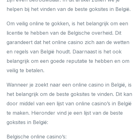
helpen bij het vinden van de beste goksites in België.
Om veilig online te gokken, is het belangrijk om een
licentie te hebben van de Belgische overheid. Dit
garandeert dat het online casino zich aan de wetten
en regels van België houdt. Daarnaast is het ook
belangrijk om een goede reputatie te hebben en om
veilig te betalen.
Wanneer je zoekt naar een online casino in België, is
het belangrijk om de beste goksites te vinden. Dit kan
door middel van een lijst van online casino’s in België
te maken. Hieronder vind je een lijst van de beste
goksites in België:
Belgische online casino’s: