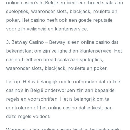
online casino’s in België en biedt een breed scala aan
spelopties, waaronder slots, blackjack, roulette en
poker. Het casino heeft ook een goede reputatie
voor zijn veiligheid en klantenservice.
3. Betway Casino – Betway is een online casino dat
bekendstaat om zijn veiligheid en klantenservice. Het
casino biedt een breed scala aan spelopties,
waaronder slots, blackjack, roulette en poker.
Let op: Het is belangrijk om te onthouden dat online
casino’s in België onderworpen zijn aan bepaalde
regels en voorschriften. Het is belangrijk om te
controleren of het online casino dat je kiest, aan
deze regels voldoet.
Wanneer je een online casino kiest, is het belangrijk