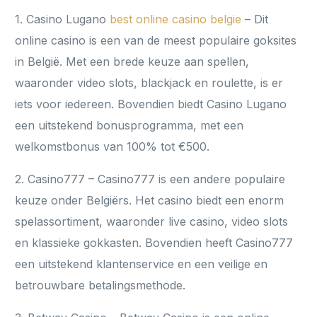
1. Casino Lugano
best online casino belgie
– Dit
online casino is een van de meest populaire goksites
in België. Met een brede keuze aan spellen,
waaronder video slots, blackjack en roulette, is er
iets voor iedereen. Bovendien biedt Casino Lugano
een uitstekend bonusprogramma, met een
welkomstbonus van 100% tot €500.
2. Casino777 – Casino777 is een andere populaire
keuze onder Belgiërs. Het casino biedt een enorm
spelassortiment, waaronder live casino, video slots
en klassieke gokkasten. Bovendien heeft Casino777
een uitstekend klantenservice en een veilige en
betrouwbare betalingsmethode.