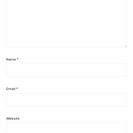
Name
*
Email
*
Website