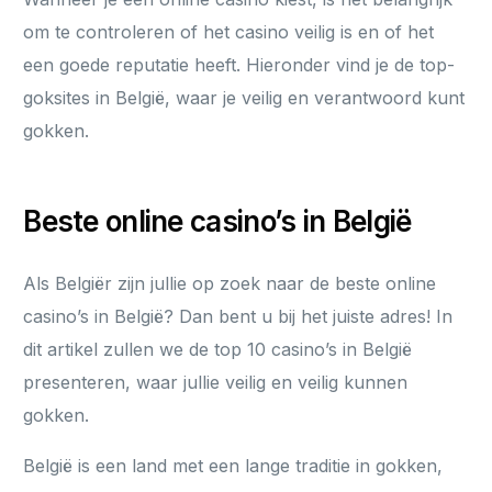
om te controleren of het casino veilig is en of het
een goede reputatie heeft. Hieronder vind je de top-
goksites in België, waar je veilig en verantwoord kunt
gokken.
Beste online casino’s in België
Als Belgiër zijn jullie op zoek naar de beste online
casino’s in België? Dan bent u bij het juiste adres! In
dit artikel zullen we de top 10 casino’s in België
presenteren, waar jullie veilig en veilig kunnen
gokken.
België is een land met een lange traditie in gokken,