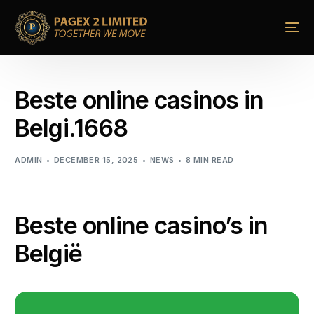
Beste online casinos in
Belgi.1668
ADMIN
DECEMBER 15, 2025
NEWS
8 MIN READ
Beste online casino’s in
België