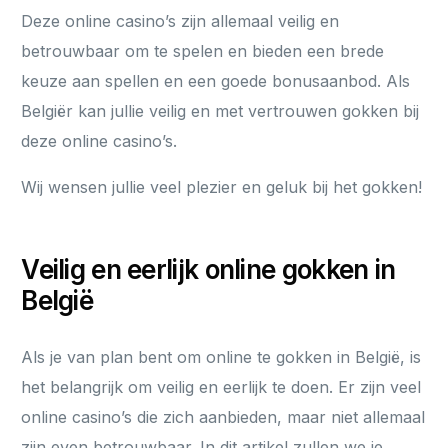
Deze online casino’s zijn allemaal veilig en
betrouwbaar om te spelen en bieden een brede
keuze aan spellen en een goede bonusaanbod. Als
Belgiër kan jullie veilig en met vertrouwen gokken bij
deze online casino’s.
Wij wensen jullie veel plezier en geluk bij het gokken!
Veilig en eerlijk online gokken in
België
Als je van plan bent om online te gokken in België, is
het belangrijk om veilig en eerlijk te doen. Er zijn veel
online casino’s die zich aanbieden, maar niet allemaal
zijn even betrouwbaar. In dit artikel zullen we je