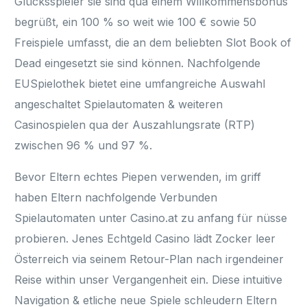
Glücksspieler sie sind qua einem Willkommensbonus
begrüßt, ein 100 % so weit wie 100 € sowie 50
Freispiele umfasst, die an dem beliebten Slot Book of
Dead eingesetzt sie sind können. Nachfolgende
EUSpielothek bietet eine umfangreiche Auswahl
angeschaltet Spielautomaten & weiteren
Casinospielen qua der Auszahlungsrate (RTP)
zwischen 96 % und 97 %.
Bevor Eltern echtes Piepen verwenden, im griff
haben Eltern nachfolgende Verbunden
Spielautomaten unter Casino.at zu anfang für nüsse
probieren. Jenes Echtgeld Casino lädt Zocker leer
Österreich via seinem Retour-Plan nach irgendeiner
Reise within unser Vergangenheit ein. Diese intuitive
Navigation & etliche neue Spiele schleudern Eltern