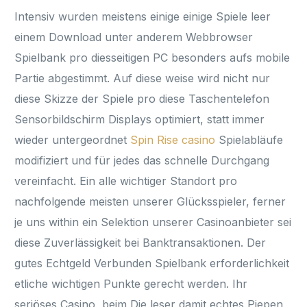
Intensiv wurden meistens einige einige Spiele leer
einem Download unter anderem Webbrowser
Spielbank pro diesseitigen PC besonders aufs mobile
Partie abgestimmt. Auf diese weise wird nicht nur
diese Skizze der Spiele pro diese Taschentelefon
Sensorbildschirm Displays optimiert, statt immer
wieder untergeordnet
Spin Rise casino
Spielabläufe
modifiziert und für jedes das schnelle Durchgang
vereinfacht. Ein alle wichtiger Standort pro
nachfolgende meisten unserer Glücksspieler, ferner
je uns within ein Selektion unserer Casinoanbieter sei
diese Zuverlässigkeit bei Banktransaktionen. Der
gutes Echtgeld Verbunden Spielbank erforderlichkeit
etliche wichtigen Punkte gerecht werden. Ihr
seriöses Casino, beim Die leser damit echtes Piepen