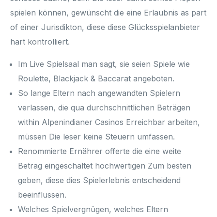
spielen können, gewünscht die eine Erlaubnis as part
of einer Jurisdikton, diese diese Glücksspielanbieter
hart kontrolliert.
Im Live Spielsaal man sagt, sie seien Spiele wie
Roulette, Blackjack & Baccarat angeboten.
So lange Eltern nach angewandten Spielern
verlassen, die qua durchschnittlichen Beträgen
within Alpenindianer Casinos Erreichbar arbeiten,
müssen Die leser keine Steuern umfassen.
Renommierte Ernährer offerte die eine weite
Betrag eingeschaltet hochwertigen Zum besten
geben, diese dies Spielerlebnis entscheidend
beeinflussen.
Welches Spielvergnügen, welches Eltern