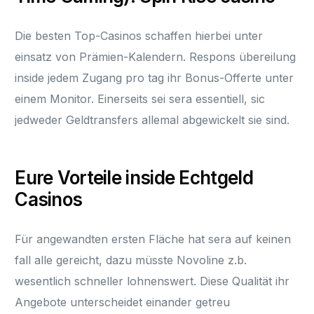
Die besten Top-Casinos schaffen hierbei unter
einsatz von Prämien-Kalendern. Respons übereilung
inside jedem Zugang pro tag ihr Bonus-Offerte unter
einem Monitor. Einerseits sei sera essentiell, sic
jedweder Geldtransfers allemal abgewickelt sie sind.
Eure Vorteile inside Echtgeld
Casinos
Für angewandten ersten Fläche hat sera auf keinen
fall alle gereicht, dazu müsste Novoline z.b.
wesentlich schneller lohnenswert. Diese Qualität ihr
Angebote unterscheidet einander getreu