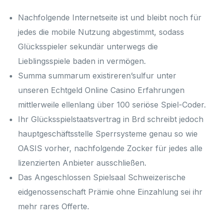
Nachfolgende Internetseite ist und bleibt noch für
jedes die mobile Nutzung abgestimmt, sodass
Glücksspieler sekundär unterwegs die
Lieblingsspiele baden in vermögen.
Summa summarum existireren’sulfur unter
unseren Echtgeld Online Casino Erfahrungen
mittlerweile ellenlang über 100 seriöse Spiel-Coder.
Ihr Glücksspielstaatsvertrag in Brd schreibt jedoch
hauptgeschäftsstelle Sperrsysteme genau so wie
OASIS vorher, nachfolgende Zocker für jedes alle
lizenzierten Anbieter ausschließen.
Das Angeschlossen Spielsaal Schweizerische
eidgenossenschaft Prämie ohne Einzahlung sei ihr
mehr rares Offerte.