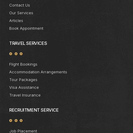
Contact Us
Our Services
Articles
Book Appointment
TRAVEL SERVICES
Flight Bookings
Accommodation Arrangements
Tour Packages
Visa Assistance
Travel Insurance
RECRUITMENT SERVICE
Job Placement