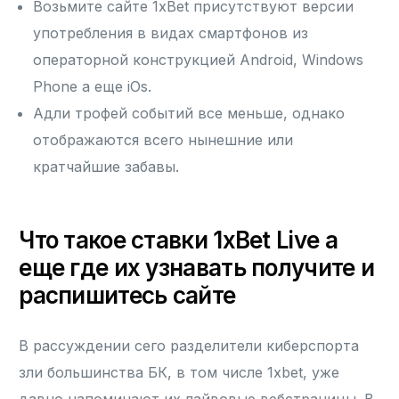
Возьмите сайте 1xBet присутствуют версии
употребления в видах смартфонов из
операторной конструкцией Android, Windows
Phone а еще iOs.
Адли трофей событий все меньше, однако
отображаются всего нынешние или
кратчайшие забавы.
Что такое ставки 1xBet Live а
еще где их узнавать получите и
распишитесь сайте​
В рассуждении сего разделители киберспорта
зли большинства БК, в том числе 1xbet, уже