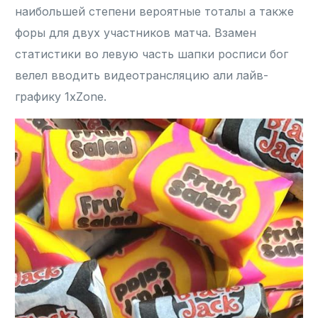
наибольшей степени вероятные тоталы а также
форы для двух участников матча. Взамен
статистики во левую часть шапки росписи бог
велел вводить видеотрансляцию али лайв-
графику 1xZone.