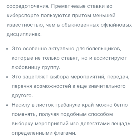
сосредоточения.
Прематчевые ставки во
киберспорте пользуются притом меньшей
известностью, чем в обыкновенных офлайновых
дисциплинах.
Это особенно актуально для болельщиков,
которые не только ставят, но и ассистируют
любовницу группу.
Это зацепляет выбора мероприятий, передач,
перечня возможностей а еще значительного
другого.
Насилу в листок грабанула край можно бегло
поменять, получая подобным способом
выборку мероприятий изо делегатами лещадь
определенными флагами.