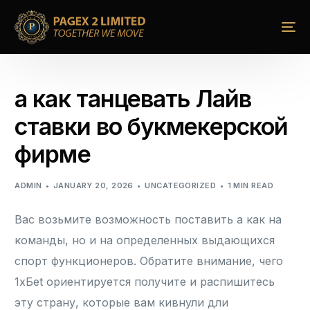
а как танцевать Лайв
ставки во букмекерской
фирме
ADMIN
JANUARY 20, 2026
UNCATEGORIZED
1 MIN READ
Вас возьмите возможность поставить а как на
команды, но и на определенных выдающихся
спорт функционеров. Обратите внимание, чего
1xБet ориентируется получите и распишитесь
эту страну, которые вам кивнули дли