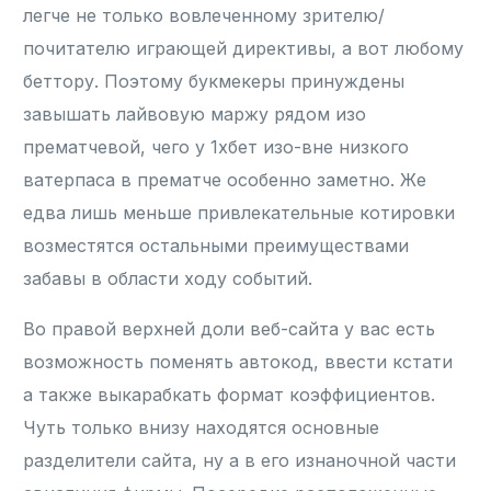
легче не только вовлеченному зрителю/
почитателю играющей директивы, а вот любому
беттору. Поэтому букмекеры принуждены
завышать лайвовую маржу рядом изо
прематчевой, чего у 1хбет изо-вне низкого
ватерпаса в прематче особенно заметно. Же
едва лишь меньше привлекательные котировки
возместятся остальными преимуществами
забавы в области ходу событий.
Во правой верхней доли веб-сайта у вас есть
возможность поменять автокод, ввести кстати
а также выкарабкать формат коэффициентов.
Чуть только внизу находятся основные
разделители сайта, ну а в его изнаночной части