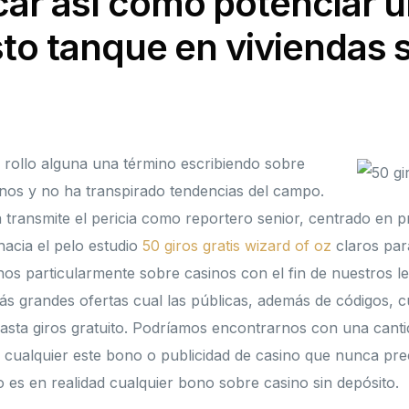
ar así­ como potenciar 
to tanque en viviendas 
rollo alguna una término escribiendo sobre
onos y no ha transpirado tendencias del campo.
transmite el pericia como reportero senior, centrado en 
hacia el pelo estudio
50 giros gratis wizard of oz
claros par
os particularmente sobre casinos con el fin de nuestros lec
más grandes ofertas cual las públicas, además de códigos, 
asta giros gratuito. Podrí­amos encontrarnos con una cant
s cualquier este bono o publicidad de casino que nunca pre
o es en realidad cualquier bono sobre casino sin depósito.