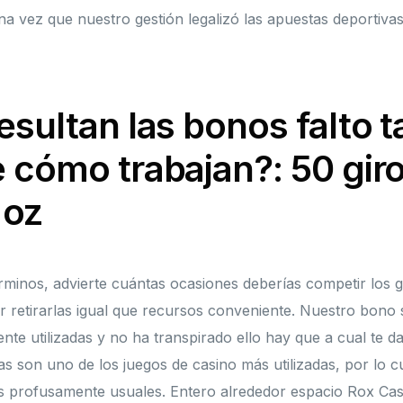
a vez que nuestro gestión legalizó las apuestas deportivas
esultan las bonos falto 
 cómo trabajan?: 50 giro
 oz
rminos, advierte cuántas ocasiones deberías competir los g
ar retirarlas igual que recursos conveniente. Nuestro bono 
te utilizadas y no ha transpirado ello hay que a cual te da
ras son uno de los juegos de casino más utilizadas, por lo 
ás profusamente usuales. Entero alrededor espacio Rox Cas