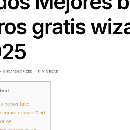
 dos Mejores 
ros gratis wiz
025
UNCATEGORIZED
11 MIN READ
tent
as bonos falto
e cómo trabajan?: 50
 of oz
omo potenciar un