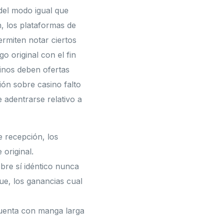
del modo­ igual que
n, los plataformas de
ermiten notar ciertos
o original con el fin
sinos deben ofertas
ión sobre casino falto
 adentrarse relativo a
 recepción, los
 original.
bre sí idéntico nunca
ue, los ganancias cual
cuenta con manga larga