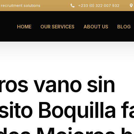
e recruitment solutions
+233 (0) 322 007 932
HOME
OUR SERVICES
ABOUT US
BLOG
ros vano sin
ito Boquilla f