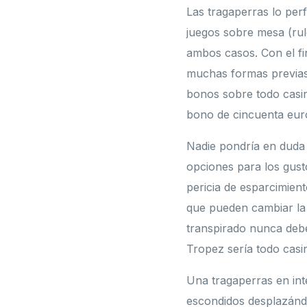
Las tragaperras lo per
juegos sobre mesa (rule
ambos casos. Con el fi
muchas formas previas,
bonos sobre todo casin
bono de cincuenta euro
Nadie pondrí­a en duda
opciones para los gus
pericia de esparcimient
que pueden cambiar la 
transpirado nunca debe
Tropez serí­a todo casi
Una tragaperras en int
escondidos desplazándo