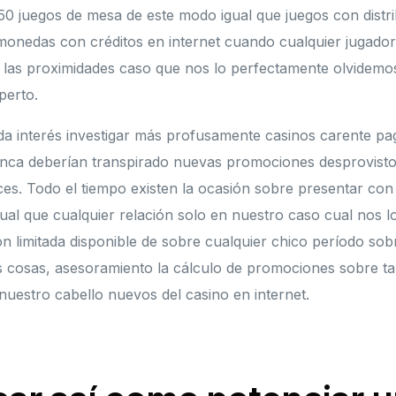
50 juegos de mesa de este modo­ igual que juegos con distri
nedas con créditos en internet cuando cualquier jugador 
las proximidades caso que nos lo perfectamente olvidemos
xperto.
rda interés investigar más profusamente casinos carente pa
unca deberían transpirado nuevas promociones desprovisto
es. Todo el tiempo existen la ocasión sobre presentar co
gual que cualquier relación solo en nuestro caso cual nos 
ón limitada disponible de sobre cualquier chico período sob
as cosas, asesoramiento la cálculo de promociones sobre t
nuestro cabello nuevos del casino en internet.