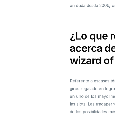
en duda desde 2006, un
¿Lo que r
acerca de
wizard of
Referente a escasas té
giros regalado en logr
en uno de los mayormen
las slots. Las tragaper
de los posibilidades m