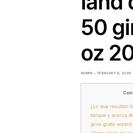
land
50 gi
oz 2
ADMIN
FEBRUARY 6, 2026
Con
¿Lo que resultan l
tanque y acerca d
giros gratis wizard
Cómo sacar así­ c