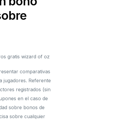
un bono
sobre
presentar comparativas
a jugadores. Referente
tores registrados (sin
cupones en el caso de
idad sobre bonos de
cisa sobre cualquier