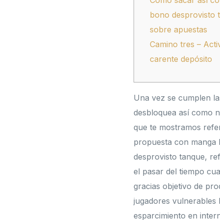
bono desprovisto 
sobre apuestas
Camino tres – Acti
carente depósito
Una vez se cumplen las
desbloquea así­ como n
que te mostramos refer
propuesta con manga l
desprovisto tanque, re
el pasar del tiempo cu
gracias objetivo de pro
jugadores vulnerables b
esparcimiento en intern