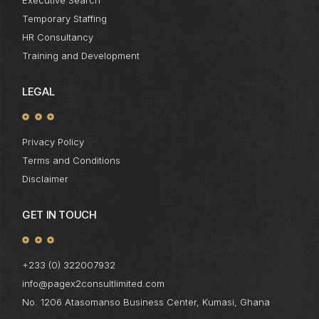
Temporary Staffing
HR Consultancy
Training and Development
LEGAL
Privacy Policy
Terms and Conditions
Disclaimer
GET IN TOUCH
+233 (0) 322007932
info@pagex2consultlimited.com
No. 1206 Atasomanso Business Center, Kumasi, Ghana