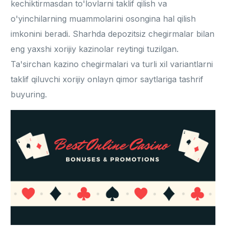
kechiktirmasdan to'lovlarni taklif qilish va
o'yinchilarning muammolarini osongina hal qilish
imkonini beradi. Sharhda depozitsiz chegirmalar bilan
eng yaxshi xorijiy kazinolar reytingi tuzilgan.
Ta'sirchan kazino chegirmalari va turli xil variantlarni
taklif qiluvchi xorijiy onlayn qimor saytlariga tashrif
buyuring.