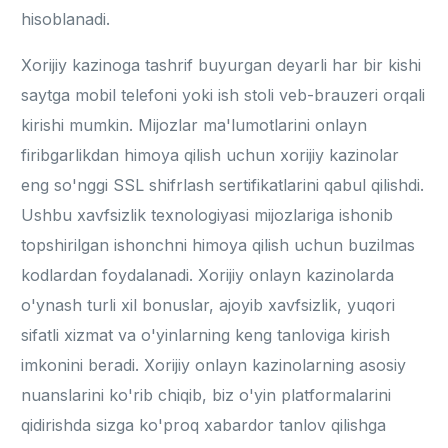
hisoblanadi.
Xorijiy kazinoga tashrif buyurgan deyarli har bir kishi
saytga mobil telefoni yoki ish stoli veb-brauzeri orqali
kirishi mumkin. Mijozlar ma'lumotlarini onlayn
firibgarlikdan himoya qilish uchun xorijiy kazinolar
eng so'nggi SSL shifrlash sertifikatlarini qabul qilishdi.
Ushbu xavfsizlik texnologiyasi mijozlariga ishonib
topshirilgan ishonchni himoya qilish uchun buzilmas
kodlardan foydalanadi. Xorijiy onlayn kazinolarda
o'ynash turli xil bonuslar, ajoyib xavfsizlik, yuqori
sifatli xizmat va o'yinlarning keng tanloviga kirish
imkonini beradi. Xorijiy onlayn kazinolarning asosiy
nuanslarini ko'rib chiqib, biz o'yin platformalarini
qidirishda sizga ko'proq xabardor tanlov qilishga