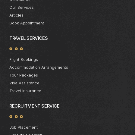
Our Services
Articles
Book Appointment
TRAVEL SERVICES
Flight Bookings
Accommodation Arrangements
Tour Packages
Visa Assistance
Travel Insurance
RECRUITMENT SERVICE
Job Placement
Executive Search