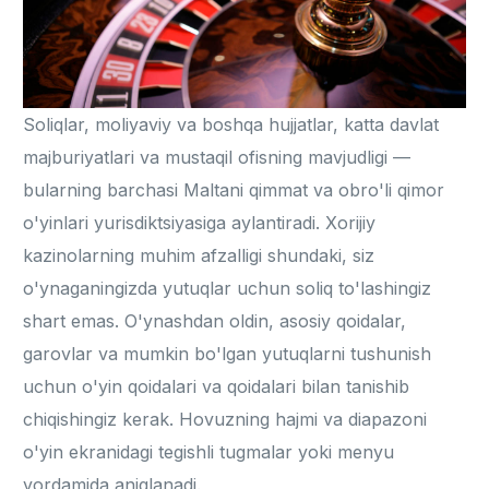
Soliqlar, moliyaviy va boshqa hujjatlar, katta davlat
majburiyatlari va mustaqil ofisning mavjudligi —
bularning barchasi Maltani qimmat va obro'li qimor
o'yinlari yurisdiktsiyasiga aylantiradi. Xorijiy
kazinolarning muhim afzalligi shundaki, siz
o'ynaganingizda yutuqlar uchun soliq to'lashingiz
shart emas. O'ynashdan oldin, asosiy qoidalar,
garovlar va mumkin bo'lgan yutuqlarni tushunish
uchun o'yin qoidalari va qoidalari bilan tanishib
chiqishingiz kerak. Hovuzning hajmi va diapazoni
o'yin ekranidagi tegishli tugmalar yoki menyu
yordamida aniqlanadi.