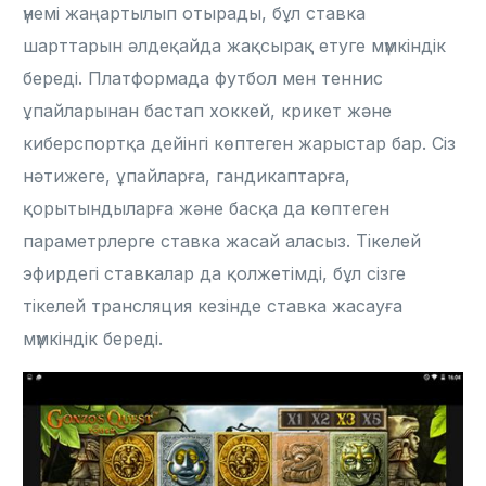
үнемі жаңартылып отырады, бұл ставка
шарттарын әлдеқайда жақсырақ етуге мүмкіндік
береді. Платформада футбол мен теннис
ұпайларынан бастап хоккей, крикет және
киберспортқа дейінгі көптеген жарыстар бар. Сіз
нәтижеге, ұпайларға, гандикаптарға,
қорытындыларға және басқа да көптеген
параметрлерге ставка жасай аласыз. Тікелей
эфирдегі ставкалар да қолжетімді, бұл сізге
тікелей трансляция кезінде ставка жасауға
мүмкіндік береді.