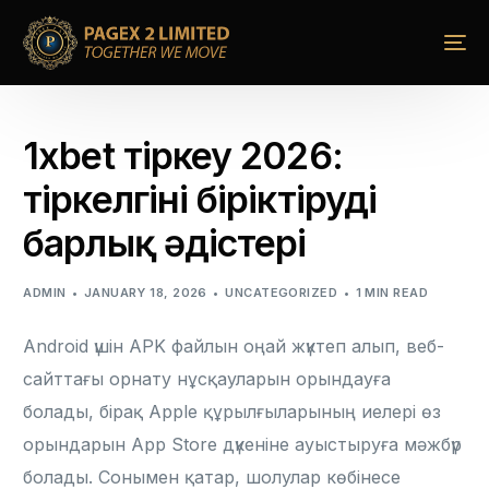
1xbet тіркеу 2026:
тіркелгіні біріктірудің
барлық әдістері
ADMIN
JANUARY 18, 2026
UNCATEGORIZED
1 MIN READ
Android үшін APK файлын оңай жүктеп алып, веб-
сайттағы орнату нұсқауларын орындауға
болады, бірақ Apple құрылғыларының иелері өз
орындарын App Store дүкеніне ауыстыруға мәжбүр
болады. Сонымен қатар, шолулар көбінесе