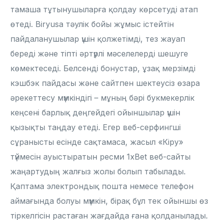
тамаша тұтынушыларға қолдау көрсетуді атап
өтеді. Biryusa тәулік бойы жұмыс істейтін
пайдаланушылар үшін қолжетімді, тез жауап
береді және тіпті әртүрлі мәселелерді шешуге
көмектеседі.
Белсенді бонустар, ұзақ мерзімді
кэшбэк пайдасы және сайтпен шектеусіз өзара
әрекеттесу мүмкіндігі – мұның бәрі букмекерлік
кеңсені барлық деңгейдегі ойыншылар үшін
қызықты таңдау етеді. Егер веб-серфингші
сұранысты есінде сақтамаса, жасыл «Кіру»
түймесін ауыстыратын ресми 1xBet веб-сайты
жаңартудың жалғыз жолы болып табылады.
Қаптама электрондық пошта немесе телефон
аймағында болуы мүмкін, бірақ бұл тек ойыншы өз
тіркелгісін растаған жағдайда ғана қолданылады.