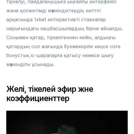
тіркелуі, пайдаланушыға ыңғайлы интерфейсі
және қолжетімді мүмкіндіктердің көптігі
арқасында 1xbet интерактивті ставкалар
нарығындағы көшбасшылардың біріне айналды.
Сонымен қатар, тіркелгеннен кейін, алдыңғы
қатардың сол жағында букмекерлік кеңсе сізге
бонустық іс-шараларға қатысу немесе шығу
мүмкіндігін ұсынады.
Желі, тікелей эфир және
коэффициенттер