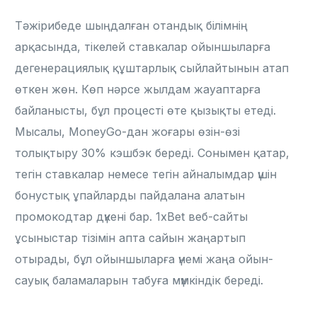
Тәжірибеде шыңдалған отандық білімнің
арқасында, тікелей ставкалар ойыншыларға
дегенерациялық құштарлық сыйлайтынын атап
өткен жөн. Көп нәрсе жылдам жауаптарға
байланысты, бұл процесті өте қызықты етеді.
Мысалы, MoneyGo-дан жоғары өзін-өзі
толықтыру 30% кэшбэк береді. Сонымен қатар,
тегін ставкалар немесе тегін айналымдар үшін
бонустық ұпайларды пайдалана алатын
промокодтар дүкені бар. 1xBet веб-сайты
ұсыныстар тізімін апта сайын жаңартып
отырады, бұл ойыншыларға үнемі жаңа ойын-
сауық баламаларын табуға мүмкіндік береді.