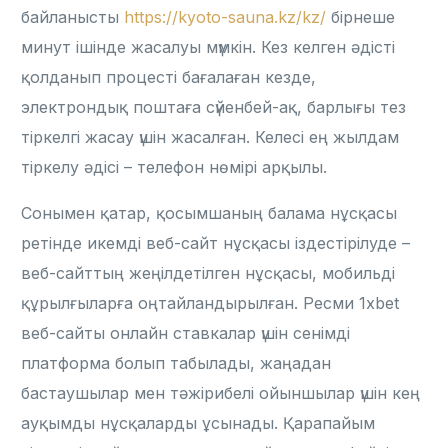
байланысты
https://kyoto-sauna.kz/kz/
бірнеше
минут ішінде жасалуы мүмкін. Кез келген әдісті
қолданып процесті бағалаған кезде,
электрондық поштаға сүйенбей-ақ, барлығы тез
тіркелгі жасау үшін жасалған. Келесі ең жылдам
тіркелу әдісі – телефон нөмірі арқылы.
Сонымен қатар, қосымшаның балама нұсқасы
ретінде икемді веб-сайт нұсқасы іздестірілуде –
веб-сайттың жеңілдетілген нұсқасы, мобильді
құрылғыларға оңтайландырылған. Ресми 1xbet
веб-сайты онлайн ставкалар үшін сенімді
платформа болып табылады, жаңадан
бастаушылар мен тәжірибелі ойыншылар үшін кең
ауқымды нұсқаларды ұсынады. Қарапайым