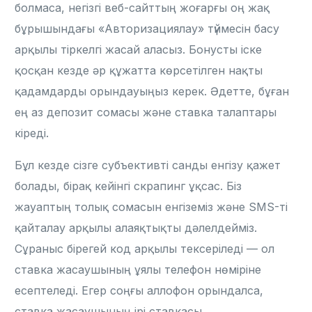
болмаса, негізгі веб-сайттың жоғарғы оң жақ
бұрышындағы «Авторизациялау» түймесін басу
арқылы тіркелгі жасай аласыз. Бонусты іске
қосқан кезде әр құжатта көрсетілген нақты
қадамдарды орындауыңыз керек. Әдетте, бұған
ең аз депозит сомасы және ставка талаптары
кіреді.
Бұл кезде сізге субъективті санды енгізу қажет
болады, бірақ кейінгі скрапинг ұқсас. Біз
жауаптың толық сомасын енгіземіз және SMS-ті
қайталау арқылы алаяқтықты дәлелдейміз.
Сұраныс бірегей код арқылы тексеріледі — ол
ставка жасаушының ұялы телефон нөміріне
есептеледі. Егер соңғы аллофон орындалса,
ставка жасаушының ірі ставкасы