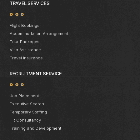
TRAVEL SERVICES
Flight Bookings
Accommodation Arrangements
Tour Packages
Visa Assistance
Travel Insurance
RECRUITMENT SERVICE
Job Placement
Executive Search
Temporary Staffing
HR Consultancy
Training and Development