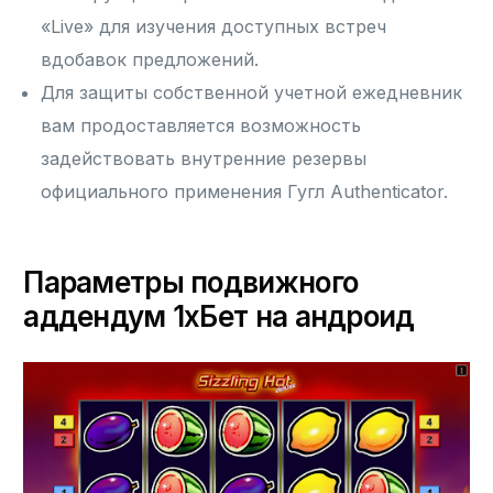
«Live» для изучения доступных встреч
вдобавок предложений.
Для защиты собственной учетной ежедневник
вам продоставляется возможность
задействовать внутренние резервы
официального применения Гугл Authenticator.
Параметры подвижного
аддендум 1хБет на андроид