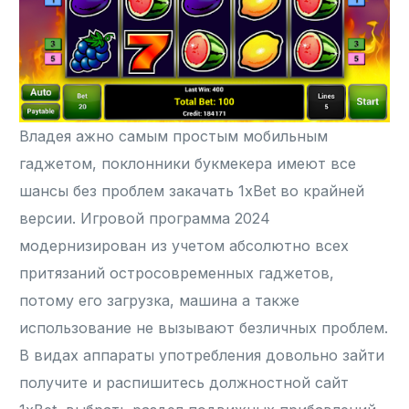
Владея ажно самым простым мобильным
гаджетом, поклонники букмекера имеют все
шансы без проблем закачать 1xBet во крайней
версии. Игровой программа 2024
модернизирован из учетом абсолютно всех
притязаний остросовременных гаджетов,
потому его загрузка, машина а также
использование не вызывают безличных проблем.
В видах аппараты употребления довольно зайти
получите и распишитесь должностной сайт