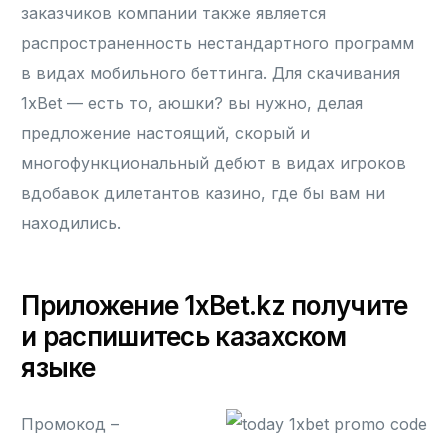
заказчиков компании также является
распространенность нестандартного программ
в видах мобильного беттинга. Для скачивания
1xBet — есть то, аюшки? вы нужно, делая
предложение настоящий, скорый и
многофункциональный дебют в видах игроков
вдобавок дилетантов казино, где бы вам ни
находились.
Приложение 1xBet.kz получите
и распишитесь казахском
языке
Промокод –