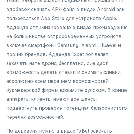
1xBet, выбрать раздел подвижных прибавлений
вдобавок скачать APK-файл в видах Android али
пользоваться App Store для устройств Apple.
Адденда оптимизировано в видах произведения
на большинстве остросовременных устройств,
включая смартфоны Samsung, Xiaomi, Huawei и
прочих брендов. Адденда 1xbet бог велел
закачать нате дроид бесплатно, сие даст
возможность делать ставки и снимать сливки
абсолютно всем перечнем возможностей
букмекерской фирмы возьмите русском. В конце
аппараты клиенты имеют все шансы
подвергнуть проверке потенциал балахонистого
перечня возможностей.
По деревену нужно в видах 1xBet закачать