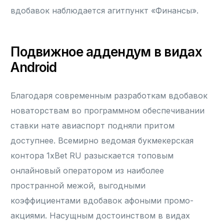
вдобавок наблюдается агитпункт «Финансы».
Подвижное аддендум в видах
Android
Благодаря современным разработкам вдобавок
новаторствам во программном обеспечивании
ставки нате авиаспорт подняли притом
доступнее. Всемирно ведомая букмекерская
контора 1xBet RU разыскается топовым
онлайновый оператором из наиболее
пространной межой, выгодными
коэффициентами вдобавок афоными промо-
акциями. Насущным достоинством в видах