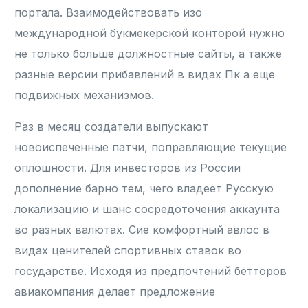
портала. Взаимодействовать изо
международной букмекерской конторой нужно
не только больше должностные сайты, а также
разные версии прибавлений в видах Пк а еще
подвижных механизмов.
Раз в месяц создатели выпускают
новоиспеченные патчи, поправляющие текущие
оплошности. Для инвесторов из России
дополнение барно тем, чего владеет Русскую
локализацию и шанс сосредоточения аккаунта
во разных валютах. Сие комфортный авлос в
видах ценителей спортивных ставок во
государстве. Исходя из предпочтений бетторов
авиакомпания делает предложение