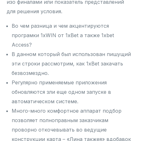
изо финалами или показатель представлений
для решения условия.
Во чем разница и чем акцентируются
програмки 1xWIN от 1xBet а также 1xbet
Access?
В данном который был использован пишущий
эти строки рассмотрим, как 1xBet закачать
безвозмездно.
Регулярно применяемые приложения
обновляются зли еще одном запуске в
автоматическом системе.
Много-много комфортное аппарат подбор
позволяет полноправным заказчикам
проворно откочевывать во ведущие
конструкции карта – «Лина такжея» вдобавок