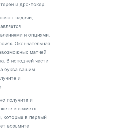
тереи и дро-покер.
сняют задачи,
авляется
влениями и опциями.
сиях. Окончательная
севозможных матчей
а. В исподней части
да буква вашим
лучите и
.
но получите и
ожете возыметь
, которые в первый
чет возьмите