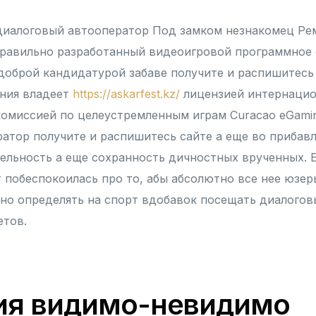
диалоговый автооператор Под замком незнакомец Рем
равильно разработанный видеоигровой программное 
доброй кандидатурой забаве получите и распишитес
ания владеет
https://askarfest.kz/
лицензией интернацио
комиссией по целеустремленным играм Curacao eGami
атор получите и распишитесь сайте а еще во прибавл
льность а еще сохранность дичностных врученных. 
 побеспокоилась про то, абы абсолютно все нее юзер
но определять на спорт вдобавок посещать диалогов
етов.
ия видимо-невидимо