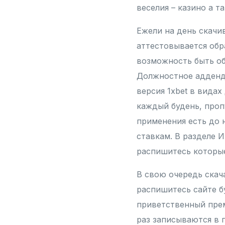
веселия – казино а т
Ежели на день скачи
аттестовывается обр
возможность быть о
Должностное адденду
версия 1xbet в вида
каждый будень, проп
применения есть до 
ставкам. В разделе 
распишитесь которые
В свою очередь скач
распишитесь сайте б
приветственный прем
раз записываются в 