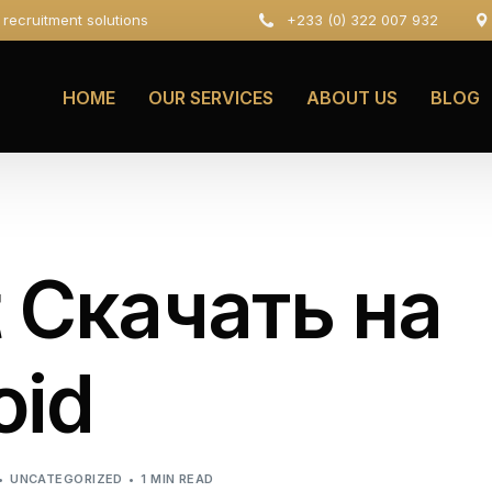
e recruitment solutions
+233 (0) 322 007 932
HOME
OUR SERVICES
ABOUT US
BLOG
t Скачать на
oid
UNCATEGORIZED
1 MIN READ