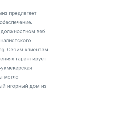
из предлагает
обеспечение.
ь должностном веб
налистского
ng. Своим клиентам
ениях гарантирует
Букмекерская
ы могло
ый игорный дом из