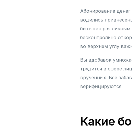
Абонирование денег 
водились привнесены
быть как раз личным
бесконтрольно отко
во верхнем углу важ
Вы вдобавок умножае
трудится в сфере ли
врученных. Все заба
верифицируются.
Какие бо