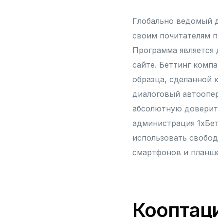
Глобально ведомый 
своим почитателям п
Программа является 
сайте. Беттинг комп
образца, сделанной 
диалоговый автоопер
абсолютную доверите
администрация 1хБет
использовать свобод
смартфонов и планш
Кооптац