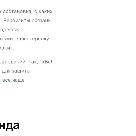
 обстановка, с каких
. Реквизиты обязаны
надеюсь
озьмите шестеренку
авки».
нований. Так, 1xBet
L для защиты
 все чаще
нда