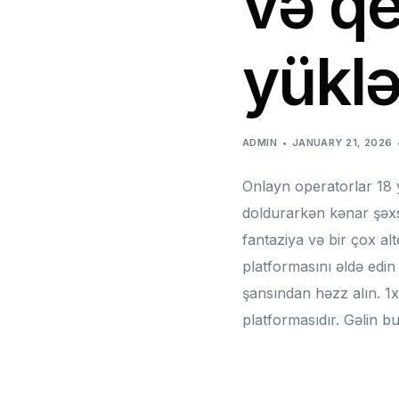
və qe
yüklə
ADMIN
JANUARY 21, 2026
Onlayn operatorlar 18 y
doldurarkən kənar şəxsl
fantaziya və bir çox al
platformasını əldə edi
şansından həzz alın.
1x
platformasıdır. Gəlin bu