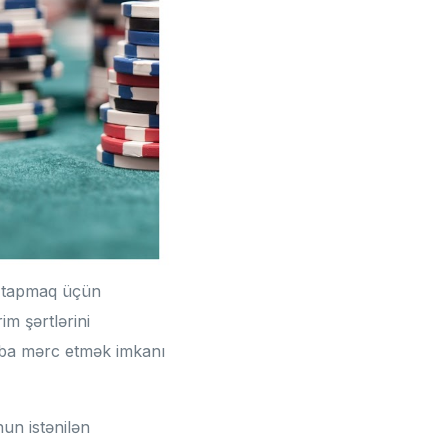
-i tapmaq üçün
im şərtlərini
luba mərc etmək imkanı
un istənilən