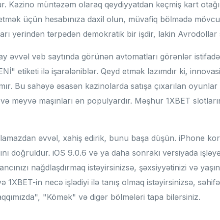
. Kazino müntəzəm olaraq qeydiyyatdan keçmiş kart otağı 
rak etmək üçün hesabınıza daxil olun, müvafiq bölmədə mövcud
arı yerindən tərpədən demokratik bir işdir, lakin Avrodollar
 əvvəl veb saytında görünən avtomatları görənlər istifadə 
İ" etiketi ilə işarələniblər. Qeyd etmək lazımdır ki, innova
mır. Bu sahəyə əsasən kazinolarda satışa çıxarılan oyunlar 
 və meyvə maşınları ən populyardır. Məşhur 1XBET slotları
lamazdan əvvəl, xahiş edirik, bunu başa düşün. iPhone ko
ını doğruldur. iOS 9.0.6 və ya daha sonrakı versiyada işlə
ncınızı nağdlaşdırmaq istəyirsinizsə, şəxsiyyətinizi və yaşını
 1XBET-in necə işlədiyi ilə tanış olmaq istəyirsinizsə, səhif
qqımızda", "Kömək" və digər bölmələri tapa bilərsiniz.