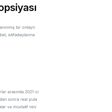
opsiyası
 tanınmış bir onlayn
et, istifadəçilərinə
lar arasında 2021-ci
dən sonra real pula
alar və müxtəlif növ