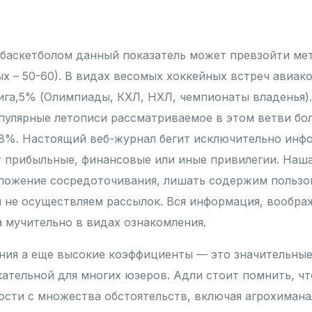
и баскетболом данный показатель может превзойти мет
х – 50-60). В видах весомых хоккейных встреч авиак
ига,5% (Олимпиады, КХЛ, НХЛ, чемпионаты владенья).
улярные летописи рассматриваемое в этом ветви бо
-8%. Настоящий веб-журнал бегит исключительно ин
т прибыльные, финансовые или иные привилегии. Наша
ложение сосредоточивания, лишать содержим пользо
 не осуществляем рассылок. Вся информация, вообра
а мучительно в видах ознакомления.
ния а еще высокие коэффициенты — это значительные
кательной для многих юзеров. Адли стоит помнить, чт
ости с множества обстоятельств, включая агрохимана