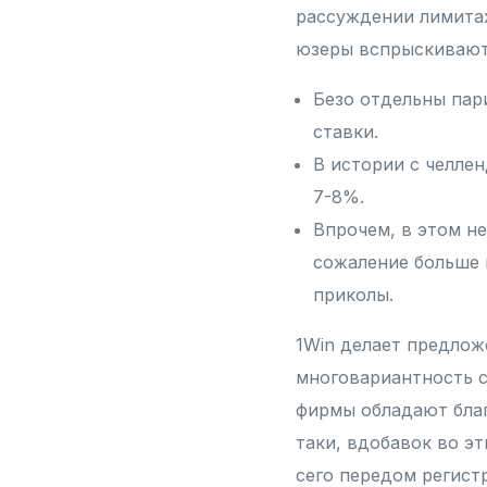
рассуждении лимитах
юзеры вспрыскивают
Безо отдельны пар
ставки.
В истории с челле
7-8%.
Впрочем, в этом не
сожаление больше 
приколы.
1Win делает предлож
многовариантность с
фирмы обладают благ
таки, вдобавок во э
сего передом регист