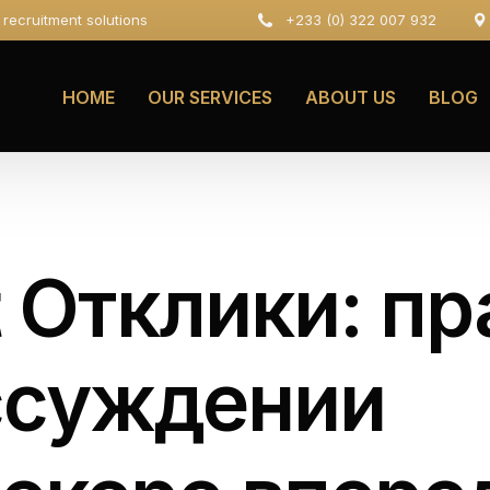
e recruitment solutions
+233 (0) 322 007 932
HOME
OUR SERVICES
ABOUT US
BLOG
t Отклики: п
ссуждении