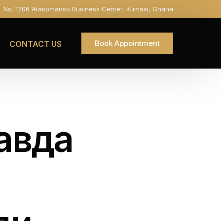
No. 1206 Atasomanso Business Center, Kumasi, Ghana
Book Appointment
CONTACT US
равда