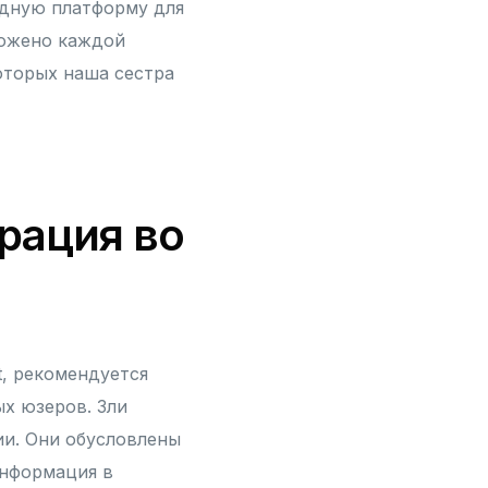
видную платформу для
ложено каждой
которых наша сестра
рация во
t, рекомендуется
х юзеров. Зли
ии. Они обусловлены
Информация в