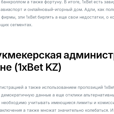
 банкроллом а также фортуну. В итоге, 1xBet есть за
 авиаспорт и онлайновый-игорный дом. Адли, как по
 фирмы, зли 1xBet бирлять а еще свои недостатки, о 
щих сегментах.
букмекерская админист
не (1xBet KZ)
гистрацией а также использованием пропозиций 1xBe
 демократичную данные а еще отклики альтернативны
et необходимо учитывать имеющиеся лимиты и комисс
аключения а также множат значительно колебаться. 