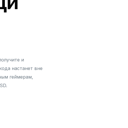
ди
получите и
кода настанет вне
ным геймерам,
SD.