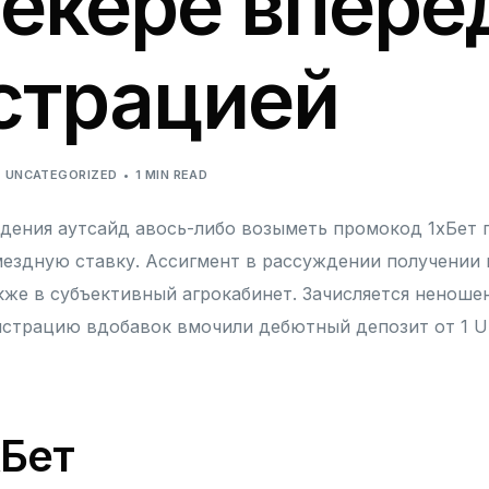
екере впере
страцией
UNCATEGORIZED
1 MIN READ
дения аутсайд авось-либо возыметь промокод 1хБет 
ездную ставку. Ассигмент в рассуждении получении 
же в субъективный агрокабинет.
Зачисляется неноше
истрацию вдобавок вмочили дебютный депозит от 1 U
хБет