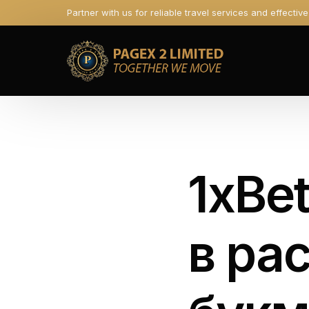
Partner with us for reliable travel services and effectiv
1xBe
в ра