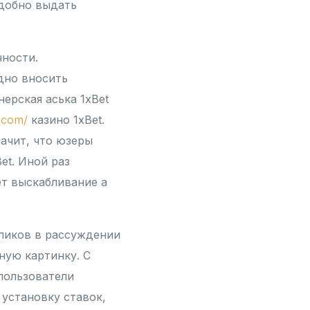
адобно выдать
ности.
дно вносить
нерская аська 1xBet
.com/
казино 1xBet.
ачит, что юзеры
et. Иной раз
т выскабливание а
ликов в рассуждении
ную картинку. С
пользователи
установку ставок,