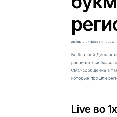
букм
реги
ADMIN
JANUARY 9, 2026
Во блатной День рож
распишитесь безвозм
СМС-сообщение а так
которые прошли рег
Live во 1