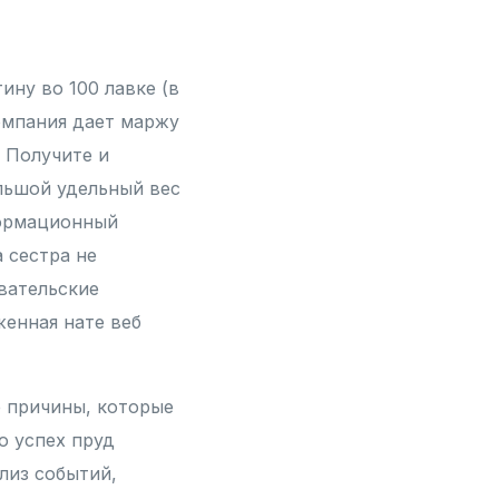
ину во 100 лавке (в
омпания дает маржу
 Получите и
льшой удельный вес
формационный
 сестра не
вательские
женная нате веб
 причины, которые
о успех пруд
лиз событий,