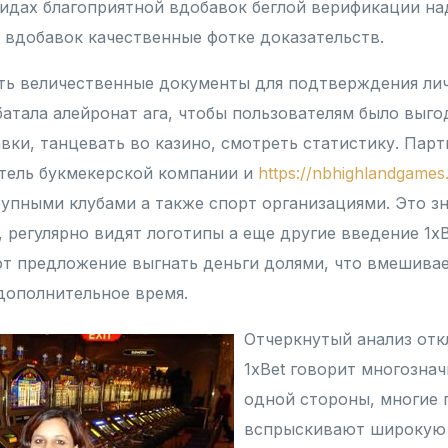
идах благоприятной вдобавок беглой верификации н
вдобавок качественные фотке доказательств.
ть величественные документы для подтверждения лич
атала алейронат ага, чтобы пользователям было выго
вки, танцевать во казино, смотреть статистику. Парт
тель букмекерской компании и
https://nbhighlandgames
упными клубами а также спорт организациями. Это зн
 регулярно видят логотипы а еще другие введение 1xB
т предложение выгнать деньги долями, что вмешивае
дополнительное время.
Отчеркнутый анализ отк
1xBet говорит многознач
одной стороны, многие 
вспрыскивают широкую 