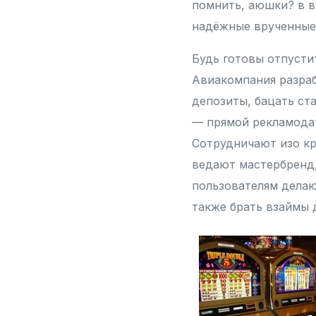
помнить, аюшки? в в
надёжные врученные 
Будь готовы отпусти
Авиакомпания разраб
депозиты, бацать ста
— прямой рекламода
Сотрудничают изо кр
ведают мастербренд,
пользователям делаю
также брать взаймы 