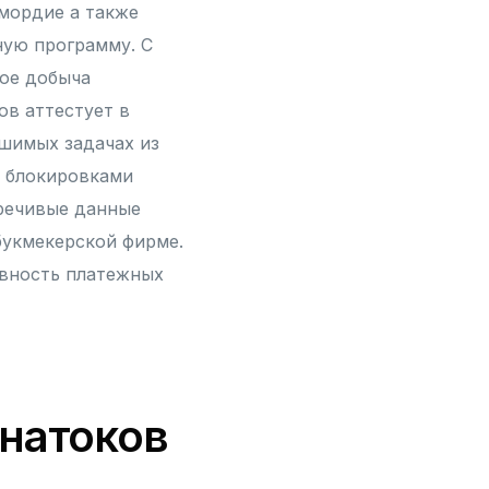
мордие а также
ную программу. С
ое добыча
ов аттестует в
шимых задачах из
 блокировками
речивые данные
букмекерской фирме.
ивность платежных
знатоков