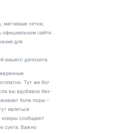
, матчевые сетки,
 официальном сайте.
жения для
й вашего депозита.
невренные
сплатно. Тут же бог
сли вы вдобавок без-
лживает боле поры –
ут являться
е юзеры сообщают
е суета. Важно