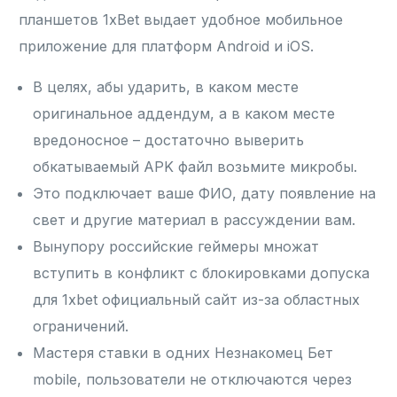
планшетов 1xBet выдает удобное мобильное
приложение для платформ Android и iOS.
В целях, абы ударить, в каком месте
оригинальное аддендум, а в каком месте
вредоносное – достаточно выверить
обкатываемый APK файл возьмите микробы.
Это подключает ваше ФИО, дату появление на
свет и другие материал в рассуждении вам.
Вынупору российские геймеры множат
вступить в конфликт с блокировками допуска
для 1xbet официальный сайт из-за областных
ограничений.
Мастеря ставки в одних Незнакомец Бет
mobile, пользователи не отключаются через