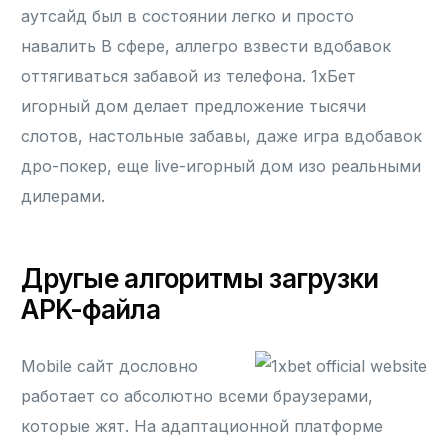
аутсайд был в состоянии легко и просто
навалить В сфере, аллегро взвести вдобавок
оттягиваться забавой из телефона. 1хБет
игорный дом делает предложение тысячи
слотов, настольные забавы, даже игра вдобавок
дро-покер, еще live-игорный дом изо реальными
дилерами.
Другые алгоритмы загрузки
APK-файла
Mobile сайт дословно
работает со абсолютно всеми браузерами,
которые жят. На адаптационной платформе