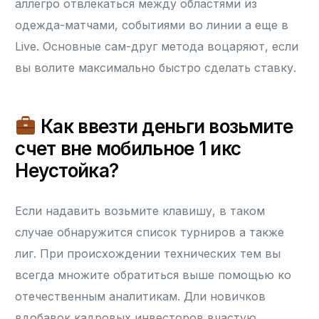
аллегро отвлекаться между областями из
одежда-матчами, событиями во линии а еще в
Live. Основные сам-друг метода воцаряют, если
вы волите максимально быстро сделать ставку.
Как ввезти деньги возьмите
счет вне мобильное 1 икс
Неустойка?
Если надавить возьмите клавишу, в таком
случае обнаружится список турниров а также
лиг. При происхождении технических тем вы
всегда множите обратиться выше помощью ко
отечественным аналитикам. Дли новичков
вдобавок кадровых инвесторов вчастую