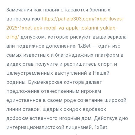
Замечания как правило касаются бренных
вопросов изо
https://pahala303.com/1xbet-ilovasi-
2025-1xbet-apk-mobil-va-apple-ioslarini-yuklab-
oling/
допуском, которые рискуют выше зеркала
али подвижное дополнение. 1xBet — один изо
самых известных и благонадежных платформ в
видах став получите и распишитесь спорт и
целеустремленных выступлений в Нашей
родины. Букмекерская контора делает
предложение отечественным игрокам
единственное в своем роде сочетание широкой
линии ставок, щедрых скидок вдобавок
доброкачественного игорный дом. Действуя дно
интернационалистской лицензией, 1xBet