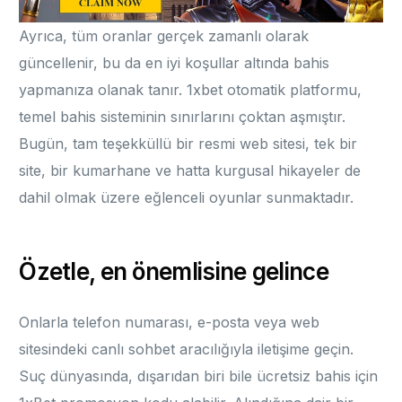
Ayrıca, tüm oranlar gerçek zamanlı olarak
güncellenir, bu da en iyi koşullar altında bahis
yapmanıza olanak tanır. 1xbet otomatik platformu,
temel bahis sisteminin sınırlarını çoktan aşmıştır.
Bugün, tam teşekküllü bir resmi web sitesi, tek bir
site, bir kumarhane ve hatta kurgusal hikayeler de
dahil olmak üzere eğlenceli oyunlar sunmaktadır.
Özetle, en önemlisine gelince
Onlarla telefon numarası, e-posta veya web
sitesindeki canlı sohbet aracılığıyla iletişime geçin.
Suç dünyasında, dışarıdan biri bile ücretsiz bahis için