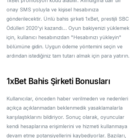
1xBet promosyon kodu alabilir. Alındığına dair bir
onay SMS yoluyla ve kişisel hesabınıza
gönderilecektir. Ünlü bahis şirketi 1xBet, prestijli SBC
Ödülleri 2020'yi kazandı… Oyun bakiyenizi yüklemek
için, kullanıcı hesabınızdan "Hesabınızı yükleyin"
bölümüne gidin. Uygun ödeme yöntemini seçin ve
ardından istediğiniz tam tutarı almak için para yatırın.
1xBet Bahis Şirketi Bonusları
Kullanıcılar, önceden haber verilmeden ve nedenleri
açıkça açıklanmadan beklenmedik yasaklamalarla
karşılaştıklarını bildiriyor. Sonuç olarak, oyuncular
kendi hesaplarına erişimlerini ve hizmeti kullanmaya
devam etme potansiyellerini kaybediyorlar. Bazıları,