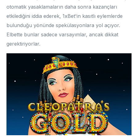
otomatik yasaklamaların daha sonra kazançları
etkilediğini iddia ederek, 1xBet'in kasıtlı eylemlerde
bulunduğu yönünde spekülasyonlara yol açıyor.
Elbette bunlar sadece varsayımlar, ancak dikkat
gerektiriyorlar.