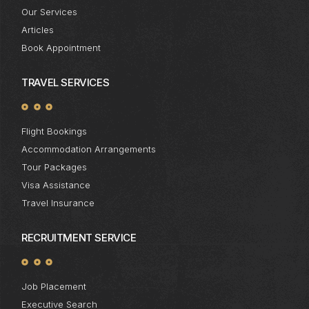
Our Services
Articles
Book Appointment
TRAVEL SERVICES
Flight Bookings
Accommodation Arrangements
Tour Packages
Visa Assistance
Travel Insurance
RECRUITMENT SERVICE
Job Placement
Executive Search