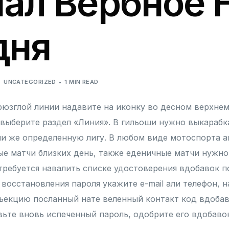
ал Вербное 
дня
UNCATEGORIZED
1 MIN READ
рюзглой линии надавите на иконку во десном верхнем 
выберите раздел «Линия». В гильоши нужно выкарабк
ли же определенную лигу. В любом виде мотоспорта 
е матчи близких день, также еденичные матчи нужно
требуется навалить списке удостоверения вдобавок п
 восстановления пароля укажите e-mail али телефон, 
нъекцию посланный нате веленный контакт код вдобав
ьте вновь испеченный пароль, одобрите его вдобаво