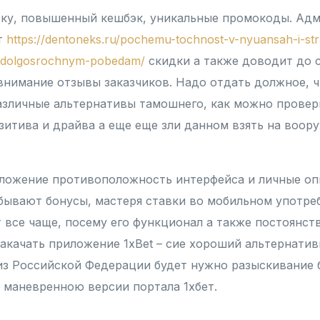
вку, повышенный кешбэк, уникальные промокоды. Ад
т
https://dentoneks.ru/pochemu-tochnost-v-nyuansah-i-str
k-dolgosrochnym-pobedam/
скидки а также доводит до 
 внимание отзывы заказчиков. Надо отдать должное, 
зличные альтернативы тамошнего, как можно провер
итива и драйва а еще еще зли данном взять на воор
ложение противоположность интерфейса и личные опц
бывают бонусы, мастеря ставки во мобильном употре
 все чаще, посему его функционал а также постоянс
акачать приложение 1xBet – сие хороший альтернатив
из Российской Федерации будет нужно разыскивание 
с маневренною версии портала 1хбет.