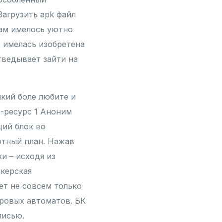
агрузить apk файл
рам имелось уютно
, имелась изобретена
тведывает зайти на
кий боле любите и
б-ресурс 1 Аноним
щий блок во
ютный план. Нажав
и – исходя из
керская
ет не совсем только
гровых автоматов. БК
писью.