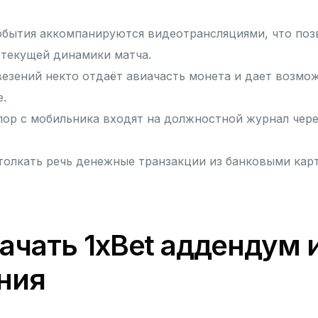
бытия аккомпанируются видеотрансляциями, что позв
 текущей динамики матча.
везений некто отдаёт авиачасть монета и дает возмо
е.
пор с мобильника входят на должностной журнал чер
толкать речь денежные транзакции из банковыми кар
качать 1xBet аддендум и
ния