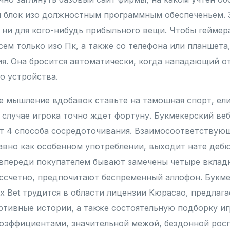
блок изо должностным программным обеспеченьем. З
 ни для кого-нибудь прибыльного вещи. Чтобы гейме
сем только изо Пк, а также со телефона или планшета
я. Она бросится автоматически, когда нападающий о
о устройства.
е мышление вдобавок ставьте на тамошная спорт, ели
м случае игрока точно ждет фортуну. Букмекерский ве
т 4 способа сосредоточивания. Взаимосоответствую
авно как особенном употреблении, выходит нате деб
 впереди покупателем бывают замечены четыре вкладк
ссчетно, предпочитают беспременный аллофон. Букме
x Bet трудится в области лицензии Кюрасао, предлага
ртивные истории, а также состоятельную подборку и
оэффициентами, значительной межой, бездонной рос