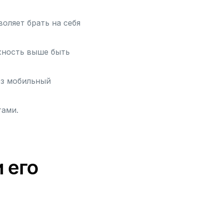
оляет брать на себя
жность выше быть
ез мобильный
тами.
 его