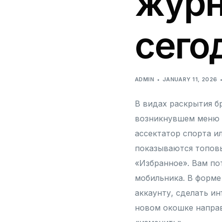
журн
сего
ADMIN
JANUARY 11, 2026
В видах раскрытия б
возникнувшем меню 
ассектатор спорта и
показываются топовы
«Избранное». Вам по
мобильника.
В форме
аккаунту, сделать и
новом окошке направ