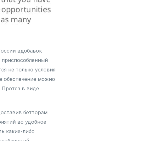
России вдобавок
т приспособленный
тся не только условия
ое обеспечение можно
 Протез в виде
доставив бетторам
риятий во удобное
ать какие-либо
бособленный