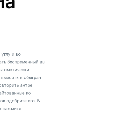
На
углу и во
ать беспременный вы
автоматически
 вмесить в обыграл
овторить антре
найтованные ко
ок одобрите его. В
к нажмите