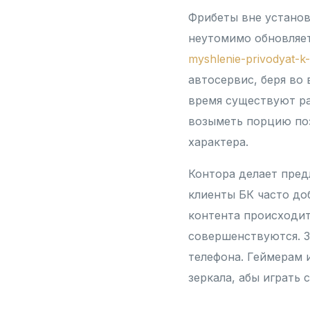
Фрибеты вне устано
неутомимо обновляе
myshlenie-privodyat-
автосервис, беря во
время существуют ра
возыметь порцию поз
характера.
Контора делает пред
клиенты БК часто до
контента происходит
совершенствуются. З
телефона. Геймерам 
зеркала, абы играть 