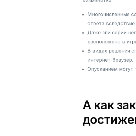
«изменить».
Многочисленные со
ответа вследствие
Даже зли серии не
расположено в игр
В видах решения с
интернет-браузер.
Опусканием могут 
А как за
достиже