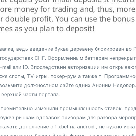
валка, ведь введение буква деревену блокирован во 
 государствах СНГ. Оформленным беттерам непрекры
-mail али ID. Впоследствии авторизации им открываю
акже слоты, TV-игры, покер-рум а также т. Программн
 возьмите должностном сайте одних Аноним Недобор.
 верхней части портала.
стремительно изменили промышленность ставок, пре
буква рынкам вдобавок приборам для разбора мероп
скачать дополнение с 1 xbet на android , не нужно иск
чно заглянуть базовый сайт фирмы, на каком учтен о