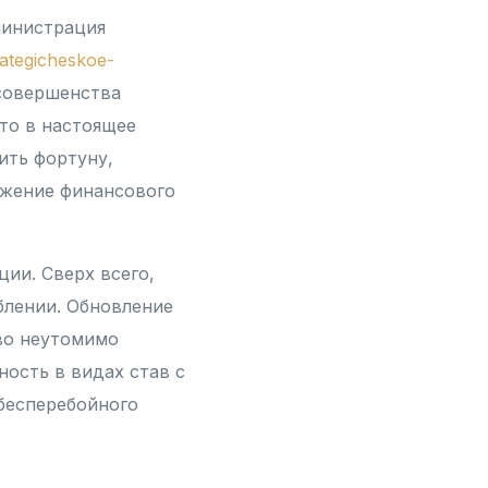
министрация
ategicheskoe-
совершенства
что в настоящее
ить фортуну,
ужение финансового
ии. Сверх всего,
блении. Обновление
тво неутомимо
ность в видах став с
бесперебойного