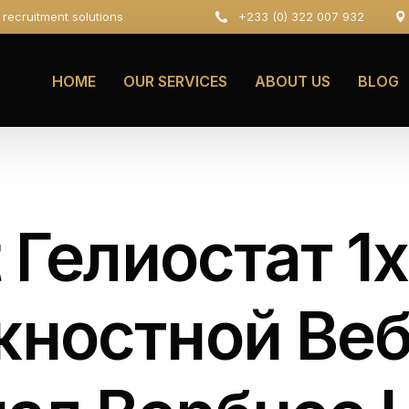
e recruitment solutions
+233 (0) 322 007 932
HOME
OUR SERVICES
ABOUT US
BLOG
t Гелиостат 1
ностной Веб