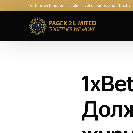
Partner with us for reliable travel services and effectiv
1xBe
Долж