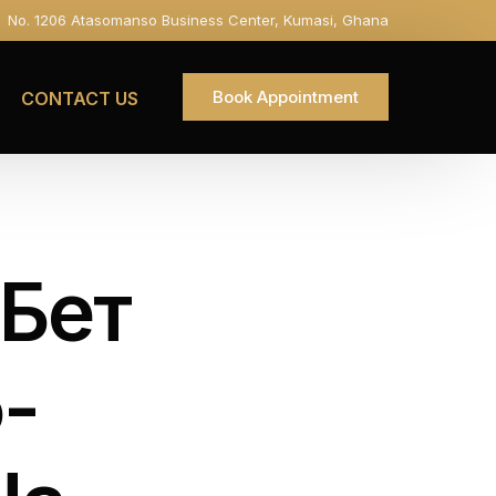
No. 1206 Atasomanso Business Center, Kumasi, Ghana
Book Appointment
CONTACT US
хБет
-