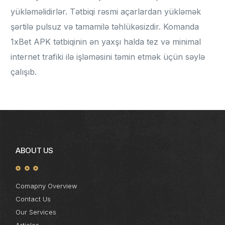
yükləməlidirlər. Tətbiqi rəsmi açarlardan yükləmək
şərtilə pulsuz və tamamilə təhlükəsizdir. Komanda
1xBet APK tətbiqinin ən yaxşı halda tez və minimal
internet trafiki ilə işləməsini təmin etmək üçün səylə
çalışıb.
ABOUT US
Comapny Overview
Contact Us
Our Services