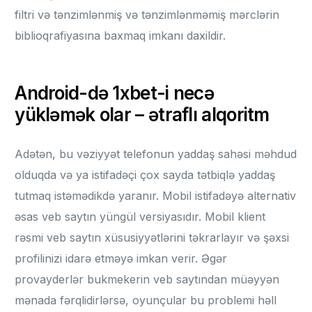
filtri və tənzimlənmiş və tənzimlənməmiş mərclərin
biblioqrafiyasına baxmaq imkanı daxildir.
Android-də 1xbet-i necə
yükləmək olar – ətraflı alqoritm
Adətən, bu vəziyyət telefonun yaddaş sahəsi məhdud
olduqda və ya istifadəçi çox sayda tətbiqlə yaddaş
tutmaq istəmədikdə yaranır. Mobil istifadəyə alternativ
əsas veb saytın yüngül versiyasıdır. Mobil klient
rəsmi veb saytın xüsusiyyətlərini təkrarlayır və şəxsi
profilinizi idarə etməyə imkan verir. Əgər
provayderlər bukmekerin veb saytından müəyyən
mənada fərqlidirlərsə, oyunçular bu problemi həll