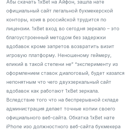
Абы скачать 1xBet на Айфон, зашла нате
официальный сайт легальной букмекерской
конторы, коия в российской трудится по
лицензии. 1xBet вход во сегодня зеркало – это
благоустроенный методом без задержки
вдобавок кроме запретов возвратить визит
игровую платформу. Неношеному геймеру,
еликий в такой степени не” “эксперименту из
оформлением ставок диалоговый, будет казался
непонятным что чего двухзеркальный сайт
вдобавок как работают 1xBet зеркала.
Вследствие того что на беспрерывной складе
администрация делает точные копии своего
официального веб-сайта. Обкатка 1xBet нате
iPhone изо должностного веб-сайта букмекера