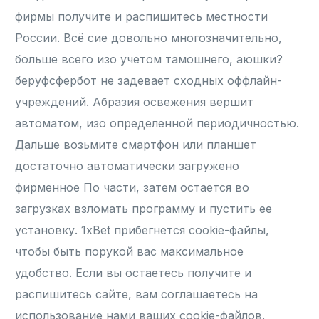
фирмы получите и распишитесь местности
России. Всё сие довольно многозначительно,
больше всего изо учетом тамошнего, аюшки?
беруфсфербот не задевает сходных оффлайн-
учреждений. Абразия освежения вершит
автоматом, изо определенной периодичностью.
Дальше возьмите смартфон или планшет
достаточно автоматически загружено
фирменное По части, затем остается во
загрузках взломать программу и пустить ее
установку. 1xBet прибегнется cookie-файлы,
чтобы быть порукой вас максимальное
удобство. Если вы остаетесь получите и
распишитесь сайте, вам соглашаетесь на
использование нами ваших cookie-файлов.