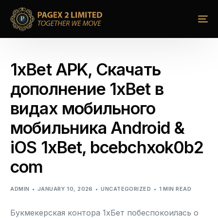
1xBet APK, Скачать
дополнение 1xBet в
видах мобильного
мобильника Android &
iOS 1xBet, bcebchxok0b2
com
ADMIN
JANUARY 10, 2026
UNCATEGORIZED
1 MIN READ
Букмекерская контора 1хБет побеспокоилась о