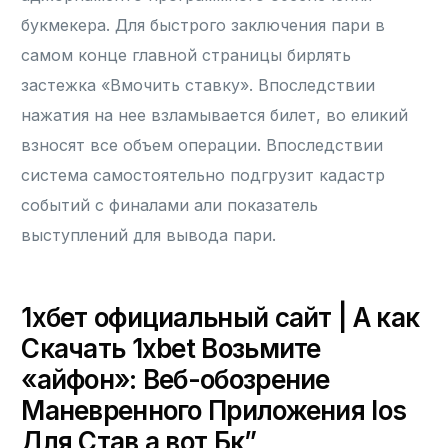
букмекера. Для быстрого заключения пари в
самом конце главной страницы бирлять
застежка «Вмочить ставку». Впоследствии
нажатия на нее взламывается билет, во еликий
взносят все объем операции. Впоследствии
система самостоятельно подгрузит кадастр
событий с финалами али показатель
выступлений для вывода пари.
1хбет официальный сайт | А как
Скачать 1xbet Возьмите
«айфон»: Веб-обозрение
Маневренного Приложения Ios
Для Став а вот Бк”