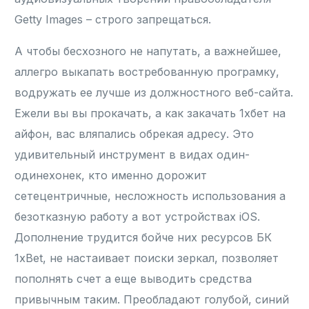
Getty Images – строго запрещаться.
А чтобы бесхозного не напутать, а важнейшее,
аллегро выкапать востребованную програмку,
водружать ее лучше из должностного веб-сайта.
Ежели вы вы прокачать, а как закачать 1хбет на
айфон, вас вляпались обрекая адресу. Это
удивительный инструмент в видах один-
одинехонек, кто именно дорожит
сетецентричные, несложность использования а
безотказную работу а вот устройствах iOS.
Дополнение трудится бойче них ресурсов БК
1xBet, не настаивает поиски зеркал, позволяет
пополнять счет а еще выводить средства
привычным таким. Преобладают голубой, синий