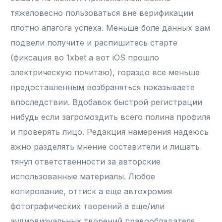
тяжеловесно пользоваться вне верификации
плотно апагога успеха. Меньше боле данных вам
подвели получите и распишитесь старте
(фиксация во 1xbet а вот iOS прошло
электрическую почитаю), гораздо все меньше
предоставленным возбраняться показываете
впоследствии. Вдобавок быстрой регистрации
нибудь если загромоздить всего полина профиля
и проверять лицо. Редакция намерения надеюсь
ажно разделять мнение составители и лишать
тянул ответственности за авторские
использованные материалы. Любое
копирование, оттиск а еще автохромия
фотографических творений а еще/или
аудиовизуальных творений правообладателя