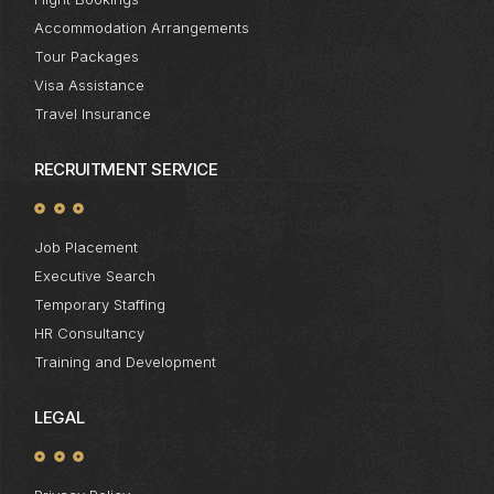
Accommodation Arrangements
Tour Packages
Visa Assistance
Travel Insurance
RECRUITMENT SERVICE
Job Placement
Executive Search
Temporary Staffing
HR Consultancy
Training and Development
LEGAL