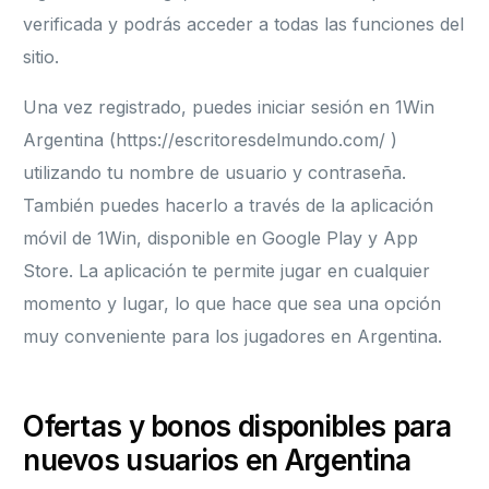
verificada y podrás acceder a todas las funciones del
sitio.
Una vez registrado, puedes iniciar sesión en 1Win
Argentina (https://escritoresdelmundo.com/ )
utilizando tu nombre de usuario y contraseña.
También puedes hacerlo a través de la aplicación
móvil de 1Win, disponible en Google Play y App
Store. La aplicación te permite jugar en cualquier
momento y lugar, lo que hace que sea una opción
muy conveniente para los jugadores en Argentina.
Ofertas y bonos disponibles para
nuevos usuarios en Argentina