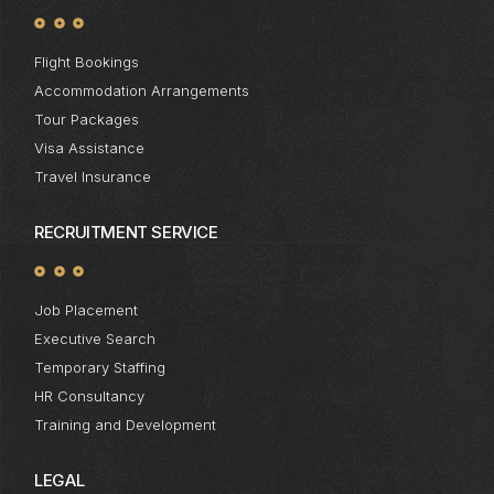
Flight Bookings
Accommodation Arrangements
Tour Packages
Visa Assistance
Travel Insurance
RECRUITMENT SERVICE
Job Placement
Executive Search
Temporary Staffing
HR Consultancy
Training and Development
LEGAL