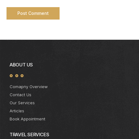
ABOUT US
Comapny Overview
Contact Us
Our Services
Articles
Book Appointment
TRAVEL SERVICES