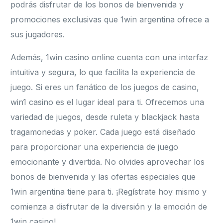
podrás disfrutar de los bonos de bienvenida y
promociones exclusivas que 1win argentina ofrece a
sus jugadores.
Además, 1win casino online cuenta con una interfaz
intuitiva y segura, lo que facilita la experiencia de
juego. Si eres un fanático de los juegos de casino,
win1 casino es el lugar ideal para ti. Ofrecemos una
variedad de juegos, desde ruleta y blackjack hasta
tragamonedas y poker. Cada juego está diseñado
para proporcionar una experiencia de juego
emocionante y divertida. No olvides aprovechar los
bonos de bienvenida y las ofertas especiales que
1win argentina tiene para ti. ¡Regístrate hoy mismo y
comienza a disfrutar de la diversión y la emoción de
1win casino!