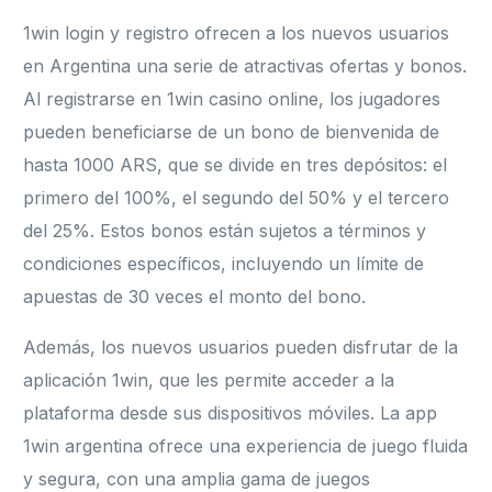
1win login y registro ofrecen a los nuevos usuarios
en Argentina una serie de atractivas ofertas y bonos.
Al registrarse en 1win casino online, los jugadores
pueden beneficiarse de un bono de bienvenida de
hasta 1000 ARS, que se divide en tres depósitos: el
primero del 100%, el segundo del 50% y el tercero
del 25%. Estos bonos están sujetos a términos y
condiciones específicos, incluyendo un límite de
apuestas de 30 veces el monto del bono.
Además, los nuevos usuarios pueden disfrutar de la
aplicación 1win, que les permite acceder a la
plataforma desde sus dispositivos móviles. La app
1win argentina ofrece una experiencia de juego fluida
y segura, con una amplia gama de juegos