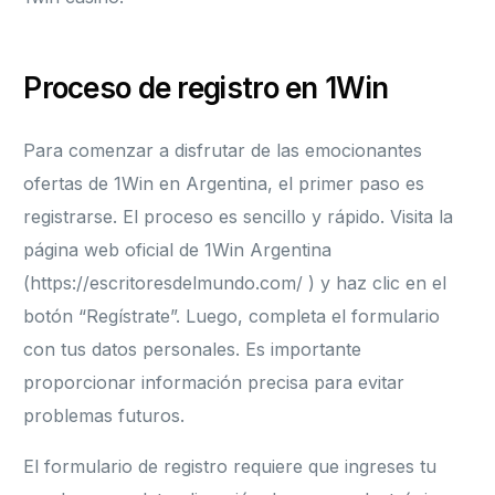
Proceso de registro en 1Win
Para comenzar a disfrutar de las emocionantes
ofertas de 1Win en Argentina, el primer paso es
registrarse. El proceso es sencillo y rápido. Visita la
página web oficial de 1Win Argentina
(https://escritoresdelmundo.com/ ) y haz clic en el
botón “Regístrate”. Luego, completa el formulario
con tus datos personales. Es importante
proporcionar información precisa para evitar
problemas futuros.
El formulario de registro requiere que ingreses tu