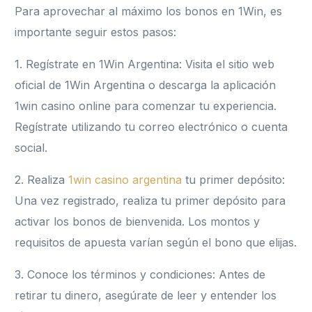
Para aprovechar al máximo los bonos en 1Win, es
importante seguir estos pasos:
1. Regístrate en 1Win Argentina: Visita el sitio web
oficial de 1Win Argentina o descarga la aplicación
1win casino online para comenzar tu experiencia.
Regístrate utilizando tu correo electrónico o cuenta
social.
2. Realiza
1win casino argentina
tu primer depósito:
Una vez registrado, realiza tu primer depósito para
activar los bonos de bienvenida. Los montos y
requisitos de apuesta varían según el bono que elijas.
3. Conoce los términos y condiciones: Antes de
retirar tu dinero, asegúrate de leer y entender los