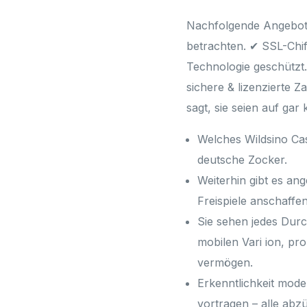
Nachfolgende Angebote 
betrachten. ✔ SSL-Chi
Technologie geschützt
sichere & lizenzierte Z
sagt, sie seien auf gar 
Welches Wildsino Cas
deutsche Zocker.
Weiterhin gibt es a
Freispiele anschaffe
Sie sehen jedes Dur
mobilen Vari ion, p
vermögen.
Erkenntlichkeit mod
vortragen – alle abz