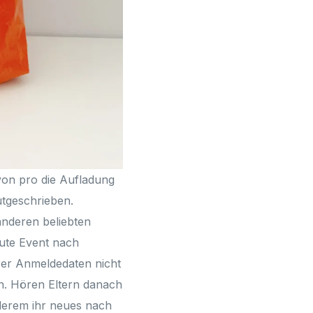
 von pro die Aufladung
utgeschrieben.
anderen beliebten
gute Event nach
hrer Anmeldedaten nicht
en. Hören Eltern danach
derem ihr neues nach