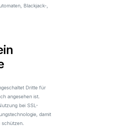
automaten, Blackjack-,
ein
e
eschaltet Dritte für
ich angesehen ist.
 Nutzung bei SSL-
ungstechnologie, damit
u schützen.