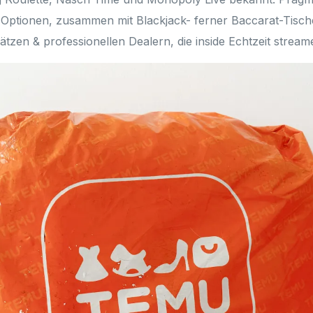
r-Optionen, zusammen mit Blackjack- ferner Baccarat-Tisc
ätzen & professionellen Dealern, die inside Echtzeit stream