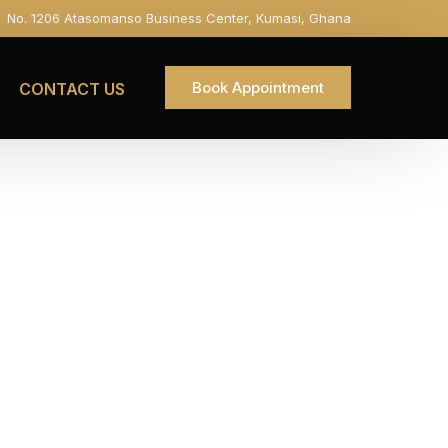
No. 1206 Atasomanso Business Center, Kumasi, Ghana
Book Appointment
CONTACT US