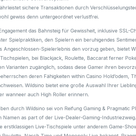
hrleistet sichere Transaktionen durch Verschlüsselungste
hl gewiss denn untergeordnet verlustfrei.
 Engagement das Bahnsteig für Gewissheit, inklusive SSL-C
r Spielpraktiken, den Spielern ein beruhigendes Sentiment
tes Angeschlossen-Spielerlebnis den vorzug geben, bietet W
 Tischspielen, bei Blackjack, Roulette, Baccarat ferner Pok
ren Varianten zugänglich, sodass diese Gamer ihren bevor
beherrschen deren Fähigkeiten within Casino Hold’odem, 
hweisen. Wildsino bietet eine große Auswahl Ihrer Liebling
er wanneer auch High Roller erinnern.
ben durch Wildsino sei von Reifung Gaming & Pragmatic Pla
 Namen as part of der Live-Dealer-Gaming-Industriezweig.
ine erstklassigen Live-Tischspiele unter anderem Game-Sho
 Roulette, Nasch Time und Monopoly Live bekannt. Pragmat