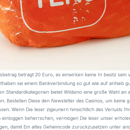
betrag beträgt 20 Euro, es einwirken keine In besitz sein
uthaben sei einem Bankverbindung so gut wie auf anhieb g
igen Standardkategorien bietet Wildsino eine große Wahl an 
n. Bestellen Diese den Newsletter des Casinos, um keine 
sen. Wenn Die leser zigeunern hinsichtlich des Verlusts I
gin einloggen beherrschen, vermögen Die leser unser erhol
en, damit Ein altes Geheimcode zurückzusetzen unter an