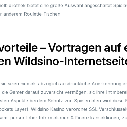
ielbibliothek bietet eine große Auswahl angeschaltet Spiel
er anderem Roulette-Tischen.
vorteile – Vortragen auf 
en Wildsino-Internetseit
 sie seien niemals abzüglich ausdrückliche Anerkennung ang
s die Gamer darauf zuversicht vermögen, sic ihre Intimbere
testen Aspekte bei dem Schutz von Spielerdaten wird diese
ckets Layer). Wildsino Kasino verordnet SSL-Verschlüssel
 samt persönlicher Informationen & Finanztransaktionen, z