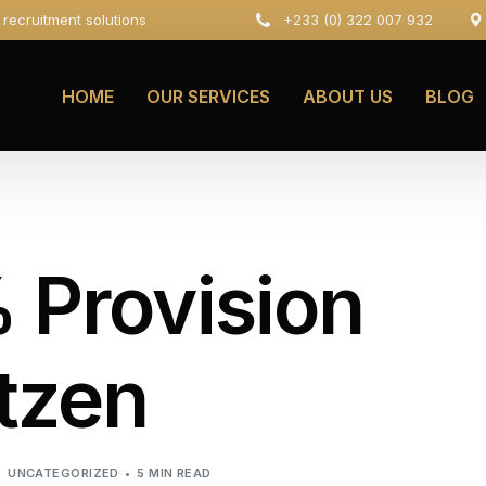
e recruitment solutions
+233 (0) 322 007 932
HOME
OUR SERVICES
ABOUT US
BLOG
 Provision
tzen
UNCATEGORIZED
5 MIN READ