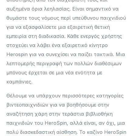
αυξημένα όρια λεηλασίας. Είναι σημαντικό να
θυμάστε τους νόμους περί υπεύθυνου παιχνιδιού
για να εξασφαλίσετε μια εξαιρετική θετική
εμπειρία στη διαδικασία. Κάθε ενεργός χρήστης
στοχεύει να λάβει ένα εξαιρετικό κίνητρο
Herospin για να συνεχίσει να παίζει τακτικά.
Μια
λεπτομερής περιγραφή των πολλών διαθέσιμων
μπόνους έρχεται σε μια νέα ενότητα με
καμπάνιες.
Θέλουμε να υπάρχουν περισσότερες κατηγορίες
βιντεοπαιχνιδιών για να βοηθήσουμε στην
αναζήτηση χάρη στην τεράστια βιβλιοθήκη
παιχνιδιών του HeroSpin, αλλά είναι, αν όχι, μια
πολύ διασκεδαστική αίσθηση. Το καζίνο HeroSpin