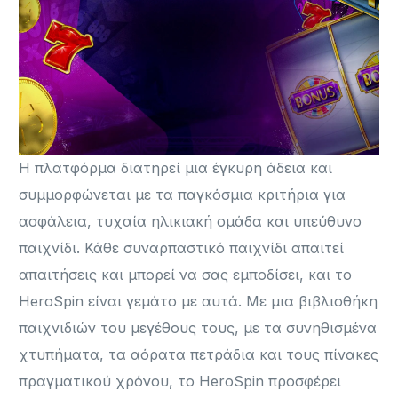
Η πλατφόρμα διατηρεί μια έγκυρη άδεια και
συμμορφώνεται με τα παγκόσμια κριτήρια για
ασφάλεια, τυχαία ηλικιακή ομάδα και υπεύθυνο
παιχνίδι. Κάθε συναρπαστικό παιχνίδι απαιτεί
απαιτήσεις και μπορεί να σας εμποδίσει, και το
HeroSpin είναι γεμάτο με αυτά. Με μια βιβλιοθήκη
παιχνιδιών του μεγέθους τους, με τα συνηθισμένα
χτυπήματα, τα αόρατα πετράδια και τους πίνακες
πραγματικού χρόνου, το HeroSpin προσφέρει