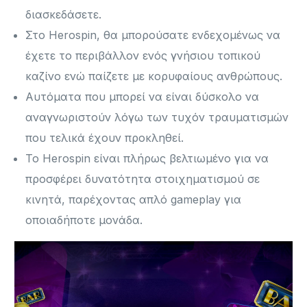
διασκεδάσετε.
Στο Herospin, θα μπορούσατε ενδεχομένως να
έχετε το περιβάλλον ενός γνήσιου τοπικού
καζίνο ενώ παίζετε με κορυφαίους ανθρώπους.
Αυτόματα που μπορεί να είναι δύσκολο να
αναγνωριστούν λόγω των τυχόν τραυματισμών
που τελικά έχουν προκληθεί.
Το Herospin είναι πλήρως βελτιωμένο για να
προσφέρει δυνατότητα στοιχηματισμού σε
κινητά, παρέχοντας απλό gameplay για
οποιαδήποτε μονάδα.